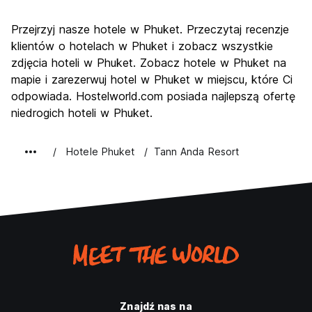
Zwiedzanie
7.1
Przejrzyj nasze hotele w Phuket. Przeczytaj recenzje
Kultura
6.3
klientów o hotelach w Phuket i zobacz wszystkie
Imprezy
zdjęcia hoteli w Phuket. Zobacz hotele w Phuket na
8.2
mapie i zarezerwuj hotel w Phuket w miejscu, które Ci
Najlepsza wartość
7.1
odpowiada. Hostelworld.com posiada najlepszą ofertę
niedrogich hoteli w Phuket.
Hotele Phuket
Tann Anda Resort
Znajdź nas na