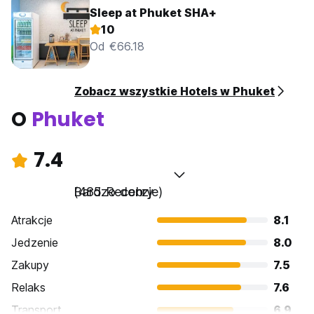
Sleep at Phuket SHA+
10
Od €66.18
Zobacz wszystkie Hotels w Phuket
O
Phuket
7.4
Bardzo dobry
(485 Recenzje)
Atrakcje
8.1
Jedzenie
8.0
Zakupy
7.5
Relaks
7.6
Transport
6.9