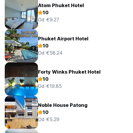
Atom Phuket Hotel
10
Od €9.27
Phuket Airport Hotel
10
Od €58.24
Forty Winks Phuket Hotel
10
Od €19.85
Noble House Patong
10
Od €5.29