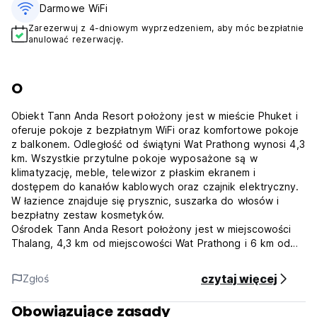
Darmowe WiFi
Zarezerwuj z 4-dniowym wyprzedzeniem, aby móc bezpłatnie
anulować rezerwację.
O
Obiekt Tann Anda Resort położony jest w mieście Phuket i
oferuje pokoje z bezpłatnym WiFi oraz komfortowe pokoje
z balkonem. Odległość od świątyni Wat Prathong wynosi 4,3
km. Wszystkie przytulne pokoje wyposażone są w
klimatyzację, meble, telewizor z płaskim ekranem i
dostępem do kanałów kablowych oraz czajnik elektryczny.
W łazience znajduje się prysznic, suszarka do włosów i
bezpłatny zestaw kosmetyków.
Ośrodek Tann Anda Resort położony jest w miejscowości
Thalang, 4,3 km od miejscowości Wat Prathong i 6 km od
Parku Narodowego Khao Phra Thaeo. Obiekt jest oddalony
o około 9 km od pomnika Dwóch Bohaterek, o 8 km od
czytaj więcej
Zgłoś
świątyni Wat Srisoonthorn i o 19 km od wodospadu Bang
Pae. Do dyspozycji Gości jest odkryty basen, bezpłatne
Obowiązujące zasady
WiFi oraz bezpłatny prywatny parking. Park wodny Phuket