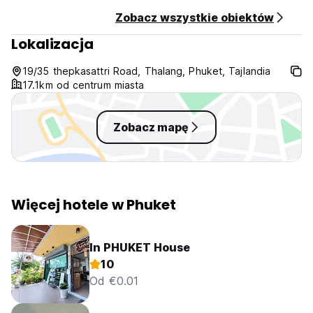
Zobacz wszystkie obiektów
Lokalizacja
19/35 thepkasattri Road, Thalang, Phuket, Tajlandia
17.1km od centrum miasta
Zobacz mapę
Więcej hotele w Phuket
In PHUKET House
10
Od €0.01