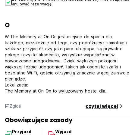
anulować rezerwację.
O
W The Memory at On On jest miejsce do spania dla
każdego, niezależnie od tego, czy podróżujesz samotnie i
szukasz przyjaciół, czy jako para lub grupa, są prywatne
pokoje i czyste akademiki, wszystkie wyposażone w
nowoczesne udogodnienia. Dzięki większym pokojom i
większej liczbie udogodnień, takich jak osobiste szafki i
bezpłatne Wi-Fi, goście otrzymują znacznie więcej za swoje
pieniądze.
Lokalizacja:
The Memory at On On to wyluzowany hostel dla
backpackerów przy Phangnga Road, w samym centrum
Starego Miasta w Phuket. Jest idealny dla podróżnych
czytaj więcej
Zgłoś
poszukujących wspólnej zabawy w otoczeniu lokalnej
kultury i historii.
Obowiązujące zasady
Wybierz się na spacer ulicami Phangnga, Krabi, Dibuk i
Thalang oraz ich bocznymi uliczkami, takimi jak Soi
Przyjazd
Wyjazd
Romanee (pierwotnie dzielnica czerwonych latarni), aby