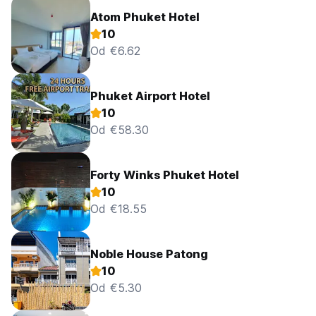
Atom Phuket Hotel
10
Od €6.62
Phuket Airport Hotel
10
Od €58.30
Forty Winks Phuket Hotel
10
Od €18.55
Noble House Patong
10
Od €5.30