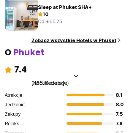
Sleep at Phuket SHA+
10
Od €66.25
Zobacz wszystkie Hotels w Phuket
O
Phuket
7.4
Bardzo dobry
(485 Recenzje)
Atrakcje
8.1
Jedzenie
8.0
Zakupy
7.5
Relaks
7.6