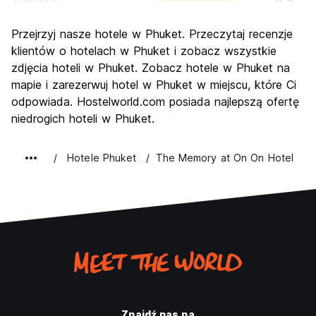
Transport
6.9
Zwiedzanie
7.1
Przejrzyj nasze hotele w Phuket. Przeczytaj recenzje
Kultura
6.3
klientów o hotelach w Phuket i zobacz wszystkie
Imprezy
zdjęcia hoteli w Phuket. Zobacz hotele w Phuket na
8.2
mapie i zarezerwuj hotel w Phuket w miejscu, które Ci
Najlepsza wartość
7.1
odpowiada. Hostelworld.com posiada najlepszą ofertę
niedrogich hoteli w Phuket.
Hotele Phuket
The Memory at On On Hotel
Znajdź nas na