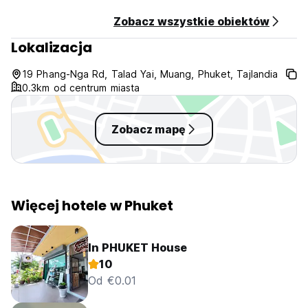
Zobacz wszystkie obiektów
Lokalizacja
19 Phang-Nga Rd, Talad Yai, Muang, Phuket, Tajlandia
0.3km od centrum miasta
Zobacz mapę
Więcej hotele w Phuket
In PHUKET House
10
Od €0.01