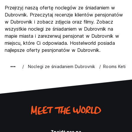
Zwiedzanie
9.4
Przejrzyj naszą ofertę noclegów ze śniadaniem w
Kultura
9.3
Dubrovnik. Przeczytaj recenzje klientów pensjonatów
Imprezy
w Dubrovnik i zobacz zdjęcia oraz filmy. Zobacz
7.4
wszystkie noclegi ze śniadaniem w Dubrovnik na
Najlepsza wartość
7.5
mapie miasta i zarezerwuj pensjonat w Dubrovnik w
miejscu, które Ci odpowiada. Hostelworld posiada
najlepsze oferty pesnjonatów w Dubrovnik.
Noclegi ze śniadaniem Dubrovnik
Rooms Keti
Znajdź nas na