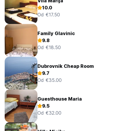
Vila Marija
10.0
Od €17.50
Family Glavinic
9.8
Od €18.50
Dubrovnik Cheap Room
9.7
Od €35.00
Guesthouse Maria
9.5
Od €32.00