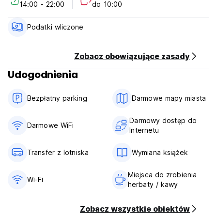
14:00 - 22:00
do 10:00
(dwuosobowych/trzyosobowych), prywatnych lub
wspólnych łazienek oraz w pełni wyposażonej kuchni z
balkonem na piętrze. Każdy pokój wyposażony jest w łóżko
Podatki wliczone
typu king-size (niektóre z dodatkowym łóżkiem) i TV.
Niektóre pokoje posiadają balkon z widokiem.
Nie akceptujemy kart kredytowych.
Zobacz obowiązujące zasady
Płatność gotówką w dniu przyjazdu. (Auto-translated from
Udogodnienia
original language)
Bezpłatny parking
Darmowe mapy miasta
Darmowy dostęp do
Darmowe WiFi
Internetu
Transfer z lotniska
Wymiana książek
Miejsca do zrobienia
Wi-Fi
herbaty / kawy
Zobacz wszystkie obiektów