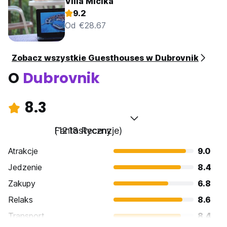
Villa Micika
9.2
Od €28.67
Zobacz wszystkie Guesthouses w Dubrovnik
O
Dubrovnik
8.3
Fantastyczny
(1218 Recenzje)
Atrakcje
9.0
Jedzenie
8.4
Zakupy
6.8
Relaks
8.6
Transport
8.4