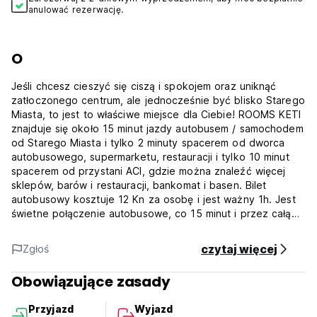
anulować rezerwację.
O
Jeśli chcesz cieszyć się ciszą i spokojem oraz uniknąć
zatłoczonego centrum, ale jednocześnie być blisko Starego
Miasta, to jest to właściwe miejsce dla Ciebie! ROOMS KETI
znajduje się około 15 minut jazdy autobusem / samochodem
od Starego Miasta i tylko 2 minuty spacerem od dworca
autobusowego, supermarketu, restauracji i tylko 10 minut
spacerem od przystani ACI, gdzie można znaleźć więcej
sklepów, barów i restauracji, bankomat i basen. Bilet
autobusowy kosztuje 12 Kn za osobę i jest ważny 1h. Jest
świetne połączenie autobusowe, co 15 minut i przez całą
noc. Autobus dojeżdża bezpośrednio do bram Starego
Miasta. W pobliżu domu znajduje się bezpłatny parking (na
czytaj więcej
Zgłoś
Starym Mieście i w jego okolicach parkowanie jest płatne!).
Zaleca się podróż autobusem do miasta, co wyeliminuje
Obowiązujące zasady
stres związany z jazdą samochodem i problemy z
parkowaniem.
Przyjazd
Wyjazd
Zakwaterowanie składa się z prywatnych pokoi