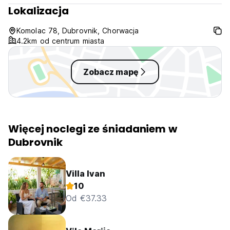
Lokalizacja
Komolac 78, Dubrovnik, Chorwacja
4.2km od centrum miasta
Zobacz mapę
Więcej noclegi ze śniadaniem w
Dubrovnik
Villa Ivan
10
Od €37.33