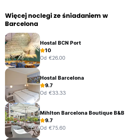
Więcej noclegi ze śniadaniem w
Barcelona
Hostal BCN Port
10
Od €26.00
Hostal Barcelona
9.7
Od €33.33
Mihlton Barcelona Boutique B&B
9.7
Od €75.60