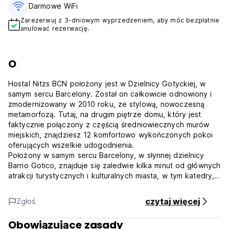
Darmowe WiFi
Zarezerwuj z 3-dniowym wyprzedzeniem, aby móc bezpłatnie
anulować rezerwację.
O
Hostal Nitzs BCN położony jest w Dzielnicy Gotyckiej, w
samym sercu Barcelony. Został on całkowicie odnowiony i
zmodernizowany w 2010 roku, ze stylową, nowoczesną
metamorfozą. Tutaj, na drugim piętrze domu, który jest
faktycznie połączony z częścią średniowiecznych murów
miejskich, znajdziesz 12 komfortowo wykończonych pokoi
oferujących wszelkie udogodnienia.
Położony w samym sercu Barcelony, w słynnej dzielnicy
Barrio Gotico, znajduje się zaledwie kilka minut od głównych
atrakcji turystycznych i kulturalnych miasta, w tym katedry,
Ramblas, portu, Plaza Cataluña, Muzeum Picassa, Muzeum
Sztuki Nowoczesnej i wielu innych....
czytaj więcej
Zgłoś
Odwiedzający Hostal Nitzs BCN doceniają jego doskonałą
lokalizację, dobre połączenia komunikacyjne i indywidualne
Obowiązujące zasady
podejście do gości.