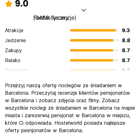
9.0
Fantastyczny
(8488 Recenzje)
Atrakcje
9.3
Jedzenie
8.8
Zakupy
8.7
Relaks
8.7
Transport
9.2
Zwiedzanie
9.4
Przejrzyj naszą ofertę noclegów ze śniadaniem w
Kultura
9.4
Barcelona. Przeczytaj recenzje klientów pensjonatów
Imprezy
w Barcelona i zobacz zdjęcia oraz filmy. Zobacz
8.9
wszystkie noclegi ze śniadaniem w Barcelona na mapie
Najlepsza wartość
8.1
miasta i zarezerwuj pensjonat w Barcelona w miejscu,
które Ci odpowiada. Hostelworld posiada najlepsze
oferty pesnjonatów w Barcelona.