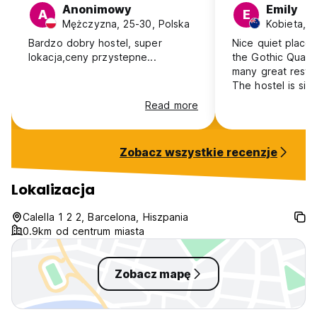
Anonimowy
Emily
A
E
ogrzewanie w całym hostelu (Auto-translated from original
Mężczyzna, 25-30, Polska
language)
Bardzo dobry hostel, super
Nice quiet place 
lokacja,ceny przystepne...
the Gothic Quarte
many great restau
The hostel is sim
well. Quite a few 
Read more
to carry your bag
would stay again 
Zobacz wszystkie recenzje
Lokalizacja
Calella 1 2 2, Barcelona, Hiszpania
0.9km od centrum miasta
Zobacz mapę