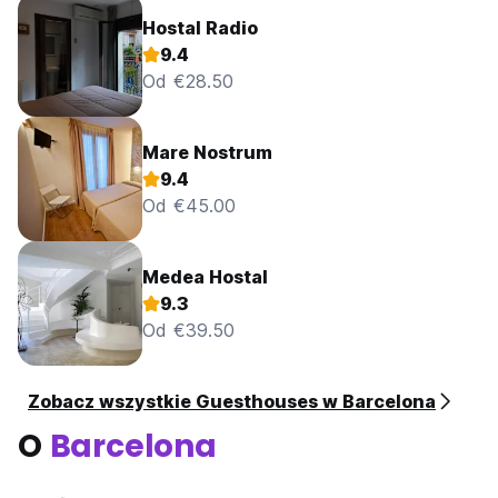
Hostal Radio
9.4
Od €28.50
Mare Nostrum
9.4
Od €45.00
Medea Hostal
9.3
Od €39.50
Zobacz wszystkie Guesthouses w Barcelona
O
Barcelona