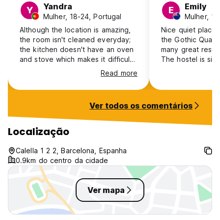
Yandra
Emily
Y
E
Sala de jantar com frigorífico, micro-ondas e canto de estar
Mulher, 18-24, Portugal
Informação turística e mapa de ruas grátis
*Aluguer de bicicletas (com fornecimento externo)
Although the location is amazing,
Nice quiet place 
2 casas de banho para uso comum com WC e duche
the room isn't cleaned everyday;
the Gothic Quarte
Ar condicionado nas áreas comuns e aquecimento em todo
the kitchen doesn't have an oven
many great restau
o Hostal (Auto-translated from original language)
and stove which makes it difficult
The hostel is sim
to cook anything. The staff was
well. Quite a few 
Read more
almost never around. They just
to carry your bag
showed us the room really quick
would stay again 
after we checked in.
Ver todos os comentários
Localização
Calella 1 2 2, Barcelona, Espanha
0.9km do centro da cidade
Ver mapa