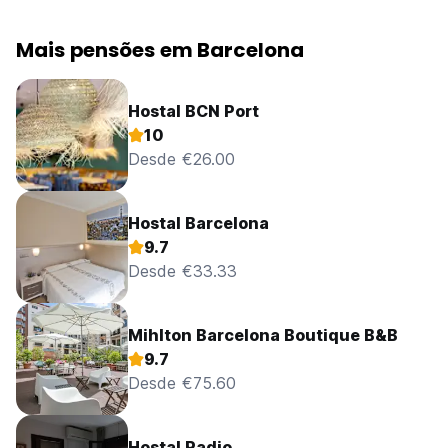
Mais pensões em Barcelona
Hostal BCN Port
10
Desde €26.00
Hostal Barcelona
9.7
Desde €33.33
Mihlton Barcelona Boutique B&B
9.7
Desde €75.60
Hostal Radio