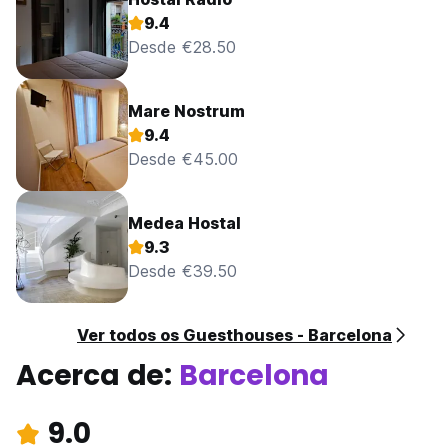
9.4
Desde €28.50
Mare Nostrum
9.4
Desde €45.00
Medea Hostal
9.3
Desde €39.50
Ver todos os Guesthouses - Barcelona
Acerca de:
Barcelona
9.0