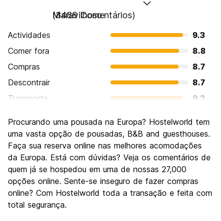
Maravilhoso
(8488 Comentários)
Actividades
9.3
Comer fora
8.8
Compras
8.7
Descontrair
8.7
Transporte
9.2
Visitas turísticas
9.4
Procurando uma pousada na Europa? Hostelworld tem
Cultura
9.4
uma vasta opção de pousadas, B&B and guesthouses.
Festas / vida noturna
Faça sua reserva online nas melhores acomodações
8.9
da Europa. Está com dúvidas? Veja os comentários de
Custo-beneficio
8.1
quem já se hospedou em uma de nossas 27,000
opções online. Sente-se inseguro de fazer compras
online? Com Hostelworld toda a transação e feita com
total segurança.