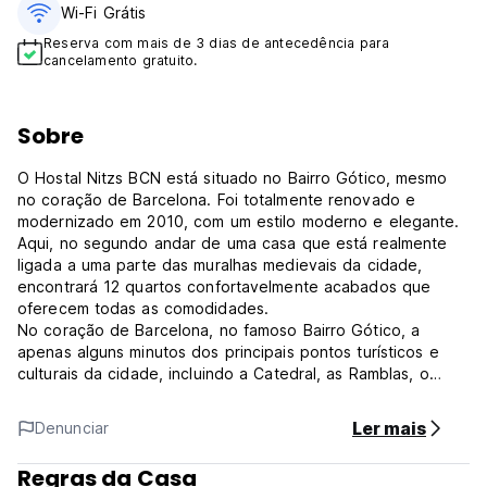
Wi-Fi Grátis
Reserva com mais de 3 dias de antecedência para
cancelamento gratuito.
Sobre
O Hostal Nitzs BCN está situado no Bairro Gótico, mesmo
no coração de Barcelona. Foi totalmente renovado e
modernizado em 2010, com um estilo moderno e elegante.
Aqui, no segundo andar de uma casa que está realmente
ligada a uma parte das muralhas medievais da cidade,
encontrará 12 quartos confortavelmente acabados que
oferecem todas as comodidades.
No coração de Barcelona, no famoso Bairro Gótico, a
apenas alguns minutos dos principais pontos turísticos e
culturais da cidade, incluindo a Catedral, as Ramblas, o
porto, a Plaza Cataluña, o Museu Picasso, o Museu de Arte
Moderna e muito mais...
Ler mais
Denunciar
Os visitantes do Hostal Nitzs BCN apreciam a sua excelente
localização, as boas ligações de transportes e a atenção
Regras da Casa
individual prestada aos hóspedes.