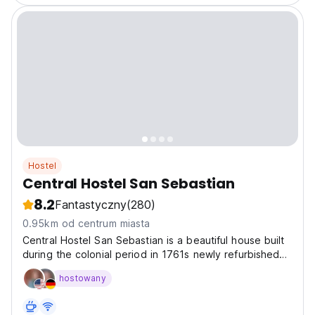
Hostel
Central Hostel San Sebastian
8.2
Fantastyczny
(280)
0.95km od centrum miasta
Central Hostel San Sebastian is a beautiful house built
during the colonial period in 1761s newly refurbished
meticulously to turn it into a modern guest house
hostowany
keeping the soul of the place. We have different
dorms with Japanese capsule beds concept and
private...