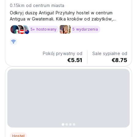
0.15km od centrum miasta
Odkryj duszę Antigui! Przytulny hostel w centrum
Antigua w Gwatemali. Kilka kroków od zabytków,
idealny do odkrywania tętniącej życiem lokalnej kultury.
5+ hostowany
5 wydarzenia
(Auto-translated from original language)
Pokój prywatny od
Sale sypialne od
€5.51
€8.75
Hostel