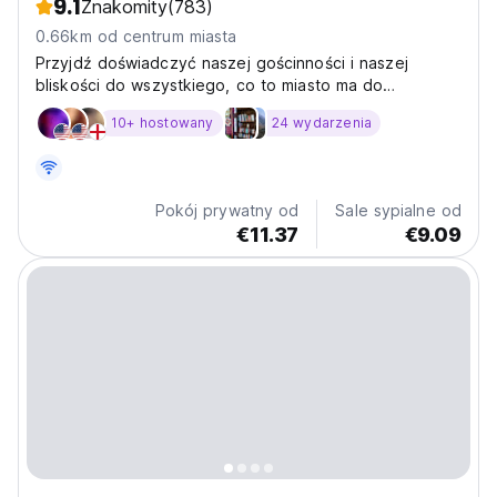
9.1
Znakomity
(783)
0.66km od centrum miasta
Przyjdź doświadczyć naszej gościnności i naszej
bliskości do wszystkiego, co to miasto ma do
zaoferowania! Przyjdź doświadczyć Hostal Antigueño
10+ hostowany
24 wydarzenia
sposób !!!
Pokój prywatny od
Sale sypialne od
€11.37
€9.09