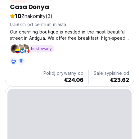
Casa Donya
10
Znakomity
(3)
0.58km od centrum miasta
Our charming boutique is nestled in the most beautiful
street in Antigua. We offer free breakfast, high-speed
internet, daily housekeeping, a discount to our Mayan
hostowany
sauna, and we are located walking distance from all
main attractions. Think of us as your home...
Pokój prywatny od
Sale sypialne od
€24.06
€23.62