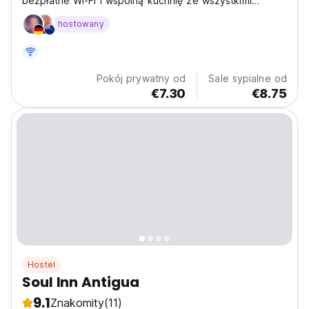
bezpłatne Wi-Fi i wspólną kuchnię ze wszystkimi
udogodnieniami.
hostowany
Pokój prywatny od
Sale sypialne od
€7.30
€8.75
Hostel
Soul Inn Antigua
9.1
Znakomity
(11)