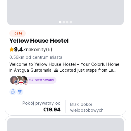
Hostel
Yellow House Hostel
9.4
Znakomity
(6)
0.56km od centrum miasta
Welcome to Yellow House Hostel – Your Colorful Home
in Antigua Guatemala! 🌄 Located just steps from La
Merced Church, Yellow House Hostel is the perfect
5+ hostowany
base for backpackers, couples, and digital nomads. We
offer cozy private rooms and beautiful shared
spaces,...
Pokój prywatny od
Brak pokoi
€19.94
wieloosobowych