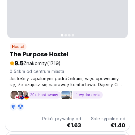
Hostel
The Purpose Hostel
9.5
Znakomity
(1719)
0.54km od centrum miasta
Jesteśmy zapalonymi podróżnikami, więc upewniamy
się, że czujesz się naprawdę komfortowo. Dajemy Ci
przestrzeń i prywatność.
20+ hostowany
11 wydarzenia
Pokój prywatny od
Sale sypialne od
€1.63
€1.40