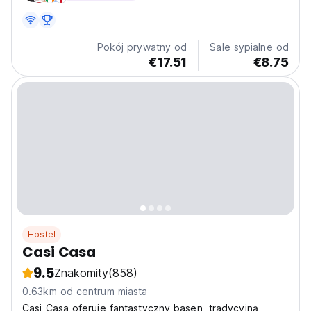
Pokój prywatny od
Sale sypialne od
€17.51
€8.75
Hostel
Casi Casa
9.5
Znakomity
(858)
0.63km od centrum miasta
Casi Casa oferuje fantastyczny basen, tradycyjną