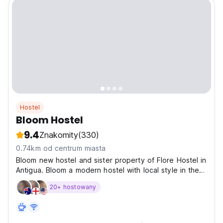
Hostel
Bloom Hostel
9.4
Znakomity
(330)
0.74km od centrum miasta
Bloom new hostel and sister property of Flore Hostel in
Antigua. Bloom a modern hostel with local style in the
beautiful colonial city of Antigua Guatemala. Designed
20+ hostowany
to meet the needs of every type of traveler whether
you are a digital nomad, on a short vacation...