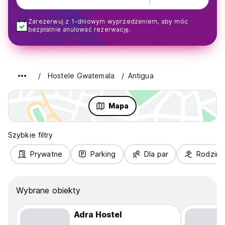
Zarezerwuj z 1-dniowym wyprzedzeniem, aby móc
bezpłatnie anulować rezerwację.
Hostele Gwatemala
Antigua
Mapa
Szybkie filtry
Prywatne
Parking
Dla par
Rodziny
Wybrane obiekty
Adra Hostel