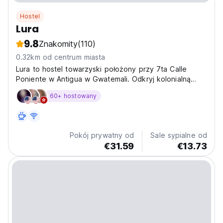
Hostel
Lura
9.8
Znakomity
(110)
0.32km od centrum miasta
Lura to hostel towarzyski położony przy 7ta Calle
Poniente w Antigua w Gwatemali. Odkryj kolonialną
architekturę i lokalną kulturę. Idealny dla
60+ hostowany
backpackerów. (Auto-translated from original language)
Pokój prywatny od
Sale sypialne od
€31.59
€13.73