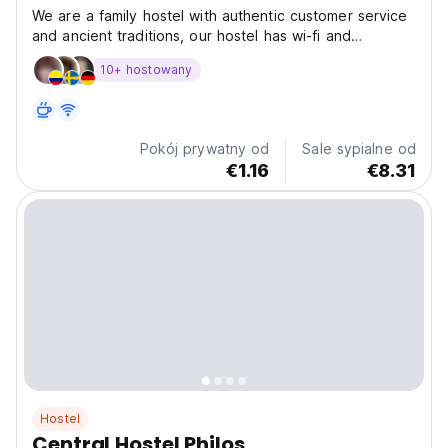
We are a family hostel with authentic customer service
and ancient traditions, our hostel has wi-fi and
extensive facilities and all rooms have interior and
10+ hostowany
exterior windows, garden, hammock area and living
room, parking for motorcycles and bikes. Our
facilities...
Pokój prywatny od
Sale sypialne od
€1.16
€8.31
Hostel
Central Hostel Philos