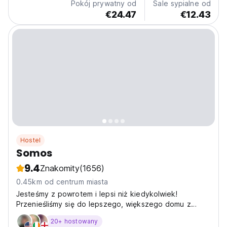
Pokój prywatny od
Sale sypialne od
€24.47
€12.43
Hostel
Somos
9.4
Znakomity
(1656)
0.45km od centrum miasta
Jesteśmy z powrotem i lepsi niż kiedykolwiek!
Przenieśliśmy się do lepszego, większego domu z
większymi przywilejami dla Ciebie. Nowy
20+ hostowany