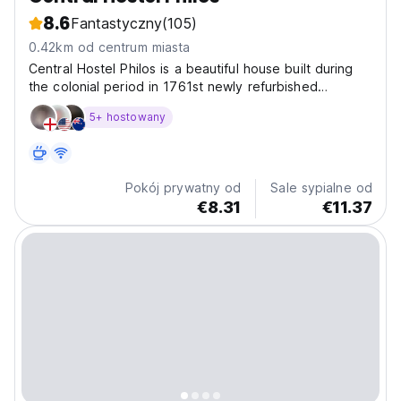
8.6
Fantastyczny
(105)
0.42km od centrum miasta
Central Hostel Philos is a beautiful house built during
the colonial period in 1761st newly refurbished
meticulously to turn it into a modern guest house
5+ hostowany
keeping the soul of the place. We have different
dorms with Japanese capsule beds concept and
private...
Pokój prywatny od
Sale sypialne od
€8.31
€11.37