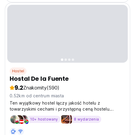
Hostel
Hostal De la Fuente
9.2
Znakomity
(590)
0.52km od centrum miasta
Ten wyjątkowy hostel łączy jakość hotelu z
towarzyskimi cechami i przystępną ceną hostelu.
Obiekt jest w pełni wyposażony w wspólną kuchnię,
10+ hostowany
8 wydarzenia
taras na dachu z imponującym widokiem 360 stopni na
miasto oraz przestrzeń coworkingową.