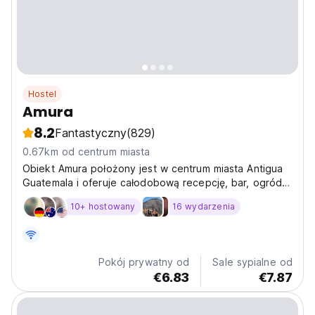
Hostel
Amura
8.2
Fantastyczny
(829)
0.67km od centrum miasta
Obiekt Amura położony jest w centrum miasta Antigua
Guatemala i oferuje całodobową recepcję, bar, ogród
oraz taras z widokiem na ogród i świeże powietrze. Na
10+ hostowany
16 wydarzenia
terenie całego obiektu, w tym w pokojach, można
korzystać z bezpłatnego WiFi! Dla wygody Gości
obiekt...
Pokój prywatny od
Sale sypialne od
€6.83
€7.87