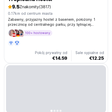
9.5
Znakomity
(3817)
0.17km od centrum miasta
Zabawny, przyjazny hostel z basenem, położony 1
przecznicę od centralnego parku, przy tętniącej
życiem ulicy pełnej barów i restauracji. Odwiedź nas,
100+ hostowany
aby spędzić przyjemny pobyt w Antigua.
Pokój prywatny od
Sale sypialne od
€14.59
€12.25