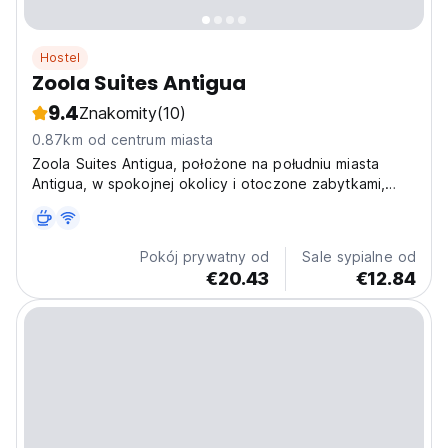
Hostel
Zoola Suites Antigua
9.4
Znakomity
(10)
0.87km od centrum miasta
Zoola Suites Antigua, położone na południu miasta
Antigua, w spokojnej okolicy i otoczone zabytkami,
które uczynią Twoją drogę do centrum czymś
niesamowitym.
Pokój prywatny od
Sale sypialne od
€20.43
€12.84