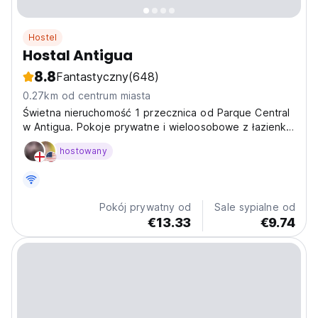
Hostel
Hostal Antigua
8.8
Fantastyczny
(648)
0.27km od centrum miasta
Świetna nieruchomość 1 przecznica od Parque Central
w Antigua. Pokoje prywatne i wieloosobowe z łazienką
w pokoju, telewizją kablową i bezpłatnym
hostowany
bezprzewodowym dostępem do Internetu. Przyjazny
dla zwierząt, taras na dachu z widokiem, kuchnia do
użytku, szafki....
Pokój prywatny od
Sale sypialne od
€13.33
€9.74