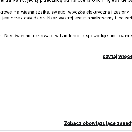
ntral Parku, jedną przecznicę od Tanque la Union i Iglesia de S
trowe ma własną szafkę, światło, wtyczkę elektryczną i zasłony
st przez cały dzień. Nasz wystrój jest minimalistyczny i industri
.
m. Nieodwołanie rezerwacji w tym terminie spowoduje anulowanie
d przyjazdem. Okres wysokiego sezonu obejmuje. Wielki Tydzień
minie spowoduje anulowanie rezerwacji w wysokości opłaty za
czytaj więce
ą kredytową lub debetową.
em Gości.
o 21:30. / Personel ochrony dostępny do późnego zameldowania.
slated from original language)
Zobacz obowiązujące zasad