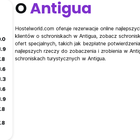
O
Antigua
Hostelworld.com oferuje rezerwacje online najlepszyc
klientów o schroniskach w Antigua, zobacz schronis
9.0
ofert specjalnych, takich jak bezpłatne potwierdzeni
8.9
najlepszych rzeczy do zobaczenia i zrobienia w Anti
schroniskach turystycznych w Antigua.
.8
8.6
8.3
8.6
8.9
.8
.8