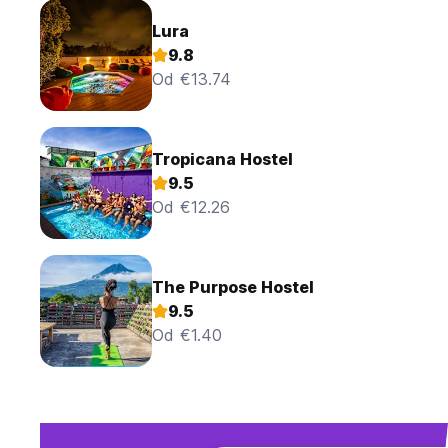
Lura
9.8
Od €13.74
Tropicana Hostel
9.5
Od €12.26
The Purpose Hostel
9.5
Od €1.40