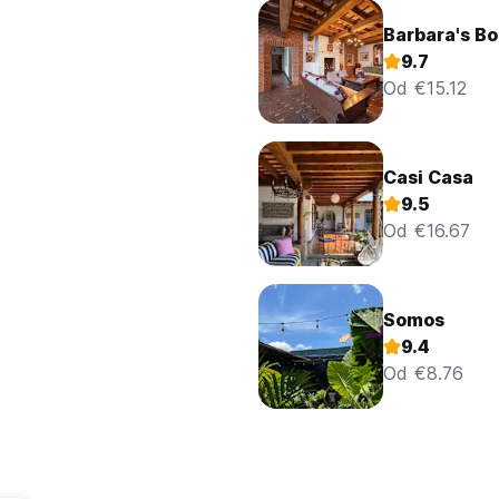
Barbara's Bo
9.7
Od €15.12
Casi Casa
9.5
Od €16.67
Somos
9.4
Od €8.76