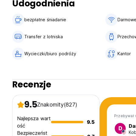
Udogodnienia
bezpłatne śniadanie‎
Darmowe
Transfer z lotniska
Przecho
Wycieczki/biuro podróży
Kantor
Recenzje
9.5
Znakomity
(827)
Przebywał 
Najlepsza wart
9.5
ość
Da
D
Kob
Bezpieczeńst