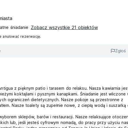
miasta
Zobacz wszystkie 21 obiektów
atne śniadanie‎
 anulować rezerwację.
e
Zgłoś
igua z pięknym patio i tarasem do relaksu. Nasza kawiarnia jes
eżymi koktajlami i pysznymi kanapkami. Śniadanie jest wliczone
ych ograniczeń dietetycznych. Nasze pokoje są przestronne z
atłem. Nasze toalety są zupełnie nowe, z ciepłą wodą i suszarką
wyborem sklepów, barów i restauracji. Nasze relaksujące otoczen
ich lub, jeśli jesteś cyfrowym nomadą, do pracy przy użyciu na