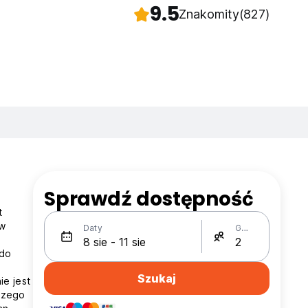
9.5
Znakomity
(827)
Sprawdź dostępność
t
 w
Daty
Gości
 do
Szukaj
ie jest
szego