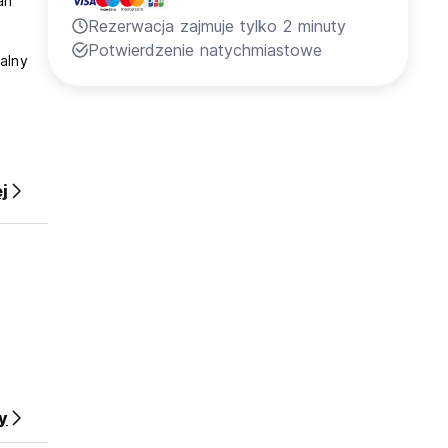
an
Rezerwacja zajmuje tylko 2 minuty
Potwierdzenie natychmiastowe
alny
. Boże
j
y