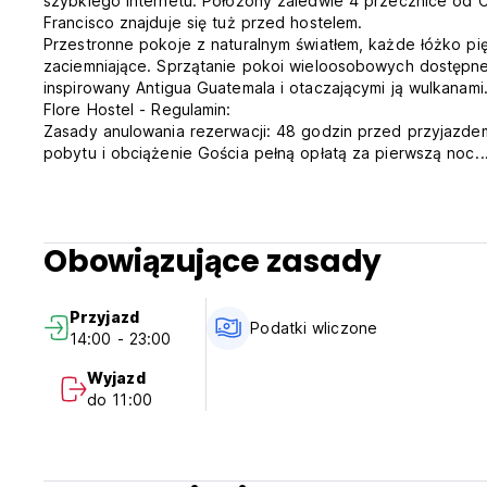
szybkiego Internetu. Położony zaledwie 4 przecznice od Ce
Francisco znajduje się tuż przed hostelem.
Przestronne pokoje z naturalnym światłem, każde łóżko pię
zaciemniające. Sprzątanie pokoi wieloosobowych dostępne je
inspirowany Antigua Guatemala i otaczającymi ją wulkanami
Flore Hostel - Regulamin:
Zasady anulowania rezerwacji: 48 godzin przed przyjazde
pobytu i obciążenie Gościa pełną opłatą za pierwszą noc.
Zasady anulowania rezerwacji w sezonie: 72 godziny prze
Narodzenie. Nowy Rok. Nieodwołanie rezerwacji w tym ter
wszystkie noce pobytu.
Zameldowanie od 11:00 do 23:00 .
Obowiązujące zasady
Wymeldowanie przed godziną 11:00.
Płatność należy uregulować po przyjeździe gotówką, kart
Obiekt może dokonać preautoryzacji karty przed przyjazd
Przyjazd
Podatki wliczone w cenę
Podatki wliczone
14:00 - 23:00
Śniadanie wliczone w cenę.
Ogólne:
Wyjazd
24-godzinna recepcja. Godziny pracy recepcji: od 7:00 d
do 11:00
Zwierzęta nie są akceptowane.
Ograniczenia wiekowe: Osoby starsze niż 12 lat. (Auto-tran