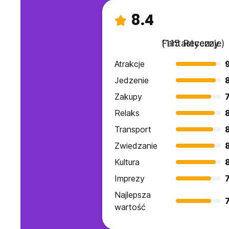
8.4
Fantastyczny
(115 Recenzje)
Atrakcje
Jedzenie
Zakupy
7
Relaks
Transport
Zwiedzanie
Kultura
Imprezy
7
Najlepsza
7
wartość