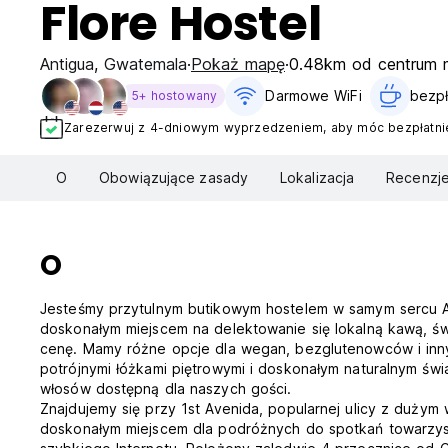
Flore Hostel
Antigua
,
Gwatemala
Pokaż mapę
0.48km od centrum 
Darmowe WiFi
bezpł
5+ hostowany
Zarezerwuj z 4-dniowym wyprzedzeniem, aby móc bezpłatnie
O
Obowiązujące zasady
Lokalizacja
Recenzj
O
Jesteśmy przytulnym butikowym hostelem w samym sercu Ant
doskonałym miejscem na delektowanie się lokalną kawą, świ
cenę. Mamy różne opcje dla wegan, bezglutenowców i inn
potrójnymi łóżkami piętrowymi i doskonałym naturalnym świ
włosów dostępną dla naszych gości.
Znajdujemy się przy 1st Avenida, popularnej ulicy z dużym 
doskonałym miejscem dla podróżnych do spotkań towarzysk