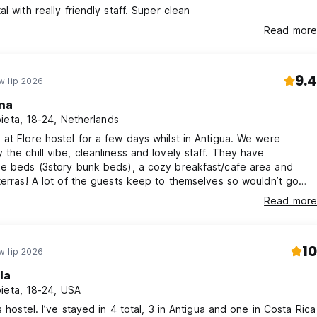
l with really friendly staff. Super clean
Read more
9.4
w lip 2026
na
ieta, 18-24, Netherlands
at Flore hostel for a few days whilst in Antigua. We were
the chill vibe, cleanliness and lovely staff. They have
le beds (3story bunk beds), a cozy breakfast/cafe area and
terras! A lot of the guests keep to themselves so wouldn’t go
u are looking for a social hostel. But definitely would recommend
Read more
el and would stay here again!!
10
w lip 2026
la
ieta, 18-24, USA
is hostel. I’ve stayed in 4 total, 3 in Antigua and one in Costa Rica