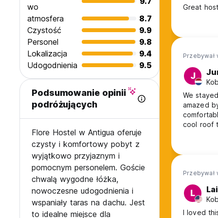
9.7
wo
Great hosta
atmosfera
8.7
Czystość
9.9
Personel
9.8
Lokalizacja
9.4
Przebywał 
Udogodnienia
9.5
Ju
J
Kob
Podsumowanie opinii
We stayed 
podróżujących
amazed by 
comfortab
cool roof 
Flore Hostel w Antigua oferuje
here if yo
czysty i komfortowy pobyt z
Flore host
wyjątkowo przyjaznym i
pomocnym personelem. Goście
Przebywał 
chwalą wygodne łóżka,
Lai
nowoczesne udogodnienia i
L
Kob
wspaniały taras na dachu. Jest
I loved th
to idealne miejsce dla