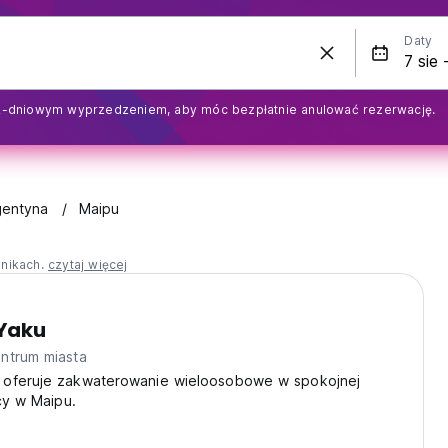
Daty
2-dniowym wyprzedzeniem, aby móc bezpłatnie anulować rezerwację.
gentyna
Maipu
nnikach.
czytaj więcej
Yaku
ntrum miasta
oferuje zakwaterowanie wieloosobowe w spokojnej
icy w Maipu.