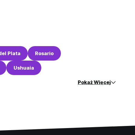
del Plata
Rosario
Ushuaia
Pokaż Więcej