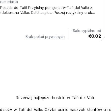
trum miasta
 Posada de Tafí! Przytulny pensjonat w Tafí del Valle z
dokiem na Valles Calchaquíes. Poczuj rustykalny urok
 zacisza! (Auto-translated from original language)
Sale sypialne od
€0.02
Brak pokoi prywatnych
Rezerwuj najlepsze hostele w Tafi del Valle
dzieży w Tafi del Valle. Czytaj opinie naszych klientów o na