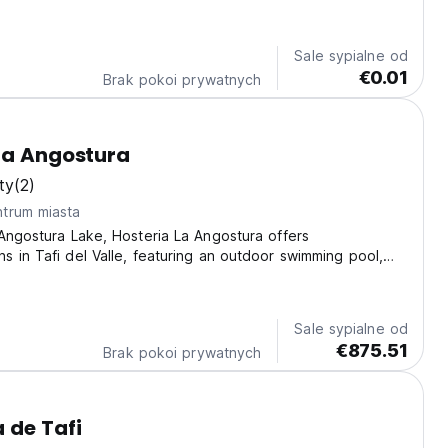
overlooking the main street, where you can enjoy a
k from our boutique menu,...
Sale sypialne od
€0.01
Brak pokoi prywatnych
La Angostura
ty
(2)
trum miasta
Angostura Lake, Hosteria La Angostura offers
 in Tafi del Valle, featuring an outdoor swimming pool,
ared lounge. The property includes a kids' club and
ng with a terrace, free WiFi, and free private...
Sale sypialne od
€875.51
Brak pokoi prywatnych
 de Tafi