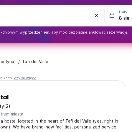
Daty
2-dniowym wyprzedzeniem, aby móc bezpłatnie anulować rezerwację.
gentyna
Tafi del Valle
nnikach.
czytaj więcej
tal
ty
(2)
trum miasta
 hostel located in the heart of Tafi del Valle (yes, right in
town). We have brand-new facilities, personalized service,