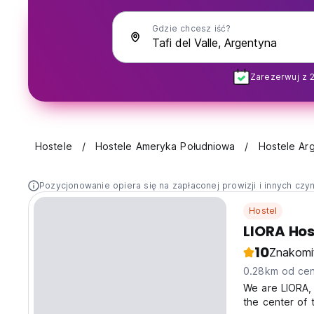
Gdzie chcesz iść?
Zarezerwuj z 
Hostele
Hostele Ameryka Południowa
Hostele Ar
Pozycjonowanie opiera się na zapłaconej prowizji i innych czy
Hostel
LIORA Hos
10
Znakomi
0.28km od cen
We are LIORA, a
the center of 