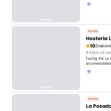
and a terrace 
delicious snac
Hostel
Hosteria 
10
Znakomi
9.54km od cen
Facing the La 
accommodations
garden, and sh
playground, alo
Hostel
La Posada