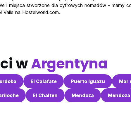
we i miejsca stworzone dla cyfrowych nomadów - mamy coś
el Valle na Hostelworld.com.
ci w
Argentyna
ordoba
El Calafate
Puerto Iguazu
Mar 
ariloche
El Chalten
Mendoza
Mendoza