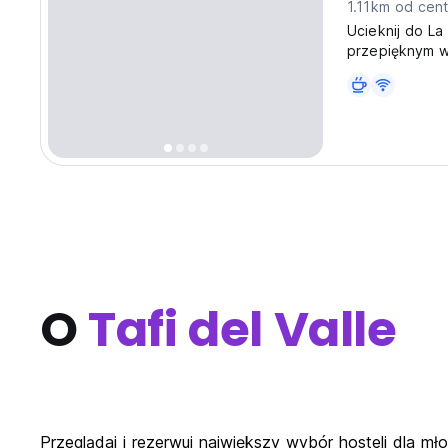
1.11km od cen
Ucieknij do La
przepięknym wi
tego górskiego
O
Tafi del Valle
Przeglądaj i rezerwuj największy wybór hosteli dla mło