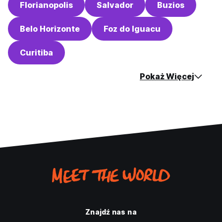
Florianopolis
Salvador
Buzios
Belo Horizonte
Foz do Iguacu
Curitiba
Pokaż Więcej
Znajdź nas na