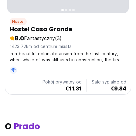
Hostel
Hostel Casa Grande
8.0
Fantastyczny
(3)
1423.72km od centrum miasta
In a beautiful colonial mansion from the last century,
when whale oil was still used in construction, the first
hostel in the charming city of Prado was born. We are
located in the old and central part of the city. A
privilege! Close to everything, the main...
Pokój prywatny od
Sale sypialne od
€11.31
€9.84
O
Prado