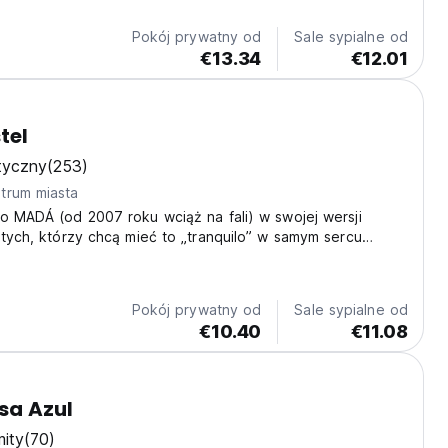
Pokój prywatny od
Sale sypialne od
€13.34
€12.01
tel
tyczny
(253)
trum miasta
o MADÁ (od 2007 roku wciąż na fali) w swojej wersji
 tych, którzy chcą mieć to „tranquilo” w samym sercu
lnicy Vila Madalena.
Pokój prywatny od
Sale sypialne od
€10.40
€11.08
sa Azul
ity
(70)