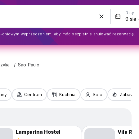
Daty
1-dniowym wyprzedzeniem, aby móc bezpłatnie anulować rezerwację.
zylia
Sao Paulo
iny
Centrum
Kuchnia
Solo
Zabawa
Lamparina Hostel
Vila Roc