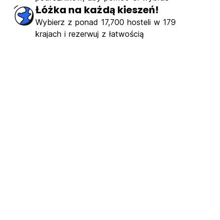
komity
(531)
Łóżka na każdą kieszeń!
Wybierz z ponad 17,700 hosteli w 179
€11.97
Od
krajach i rezerwuj z łatwością