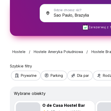
Gdzie chcesz iść?
Zarezerwuj z 
Hostele
Hostele Ameryka Południowa
Hostele Bra
Szybkie filtry
Prywatne
Parking
Dla par
Rodz
Wybrane obiekty
O de Casa Hostel Bar