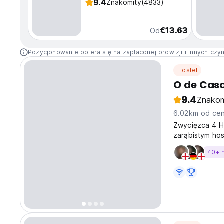
9.4
Znakomity
(4833)
€13.63
Od
Pozycjonowanie opiera się na zapłaconej prowizji i innych czy
Hostel
O de Casa
9.4
Znakom
6.02km od cen
Zwycięzca 4 HO
zarąbistym hos
40+ 