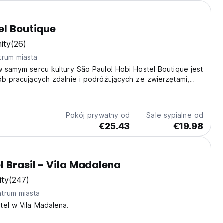
el Boutique
ity
(26)
trum miasta
w samym sercu kultury São Paulo! Hobi Hostel Boutique jest
ób pracujących zdalnie i podróżujących ze zwierzętami,
towarzyskiego pobytu w Bixiga. (Auto-translated from
age)
Pokój prywatny od
Sale sypialne od
€25.43
€19.98
l Brasil - Vila Madalena
ity
(247)
trum miasta
tel w Vila Madalena.