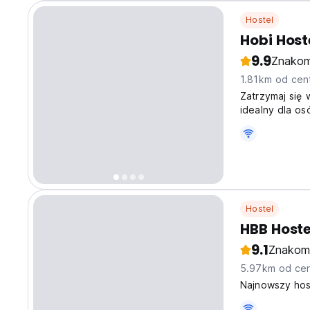
Hostel
Hobi Host
9.9
Znakom
1.81km od cen
Zatrzymaj się 
idealny dla os
które szukają 
original langu
Hostel
HBB Hoste
9.1
Znakom
5.97km od cen
Najnowszy hos