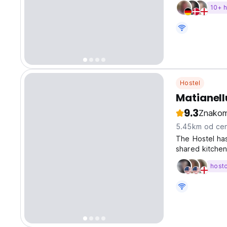
10+ 
Hostel
Matianell
9.3
Znakom
5.45km od cen
The Hostel ha
shared kitchen
the heart of S
host
convenience. B