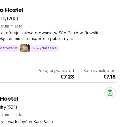
a Hostel
ity
(265)
trum miasta
el oferuje zakwaterowanie w São Paulo w Brazylii z
łączeniem z transportem publicznym.
hostowany
12 wydarzenia
Pokój prywatny od
Sale sypialne od
€7.23
€7.18
 Hostel
ity
(531)
trum miasta
órym warto być w Sao Paulo