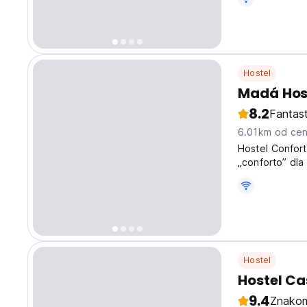
Hostel
Madá Hos
8.2
Fantas
6.01km od cen
Hostel Confort
„conforto” dla
miasta, w dzie
Hostel
Hostel Ca
9.4
Znakom