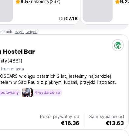
9.5
9.2
Znakomity
(267)
Zna
€7.18
Od
nnikach.
czytaj więcej
 Hostel Bar
ity
(4831)
trum miasta
SCARS w ciągu ostatnich 2 lat, jesteśmy najbardziej
telem w São Paulo z pięknymi ludźmi, przyjdź i zobacz.
hostowany
4 wydarzenia
Pokój prywatny od
Sale sypialne od
€16.36
€13.63