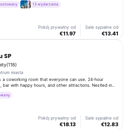
hostowany
13 wydarzenia
Pokój prywatny od
Sale sypialne od
€11.97
€13.41
u SP
ity
(118)
trum miasta
s a coworking room that everyone can use. 24-hour
, bar with happy hours, and other attractions. Nestled in
ao Paulo, Matianellu SP presents a haven of comfort and
owany
oasting air-conditioned rooms, a lively...
Pokój prywatny od
Sale sypialne od
€18.13
€12.83