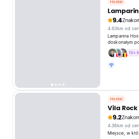
Hostel
Lamparin
9.4
Znakom
4.63km od cen
Lamparina Host
doskonałym po
10+ 
Hostel
Vila Rock
9.2
Znakom
4.38km od cen
Miejsce, w kt