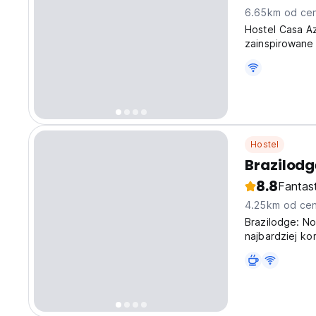
6.65km od cen
Hostel Casa Az
zainspirowane
Hostel
Brazilodge
8.8
Fantas
4.25km od cen
Brazilodge: N
najbardziej k