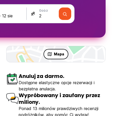
Gości
Mapa
Anuluj za darmo.
Dostępne elastyczne opcje rezerwacji i
bezpłatna anulacja.
Wypróbowany i zaufany przez
miliony.
Ponad 13 milionów prawdziwych recenzji
k Hostel
podróżników, aby pomóc Ci wybrać