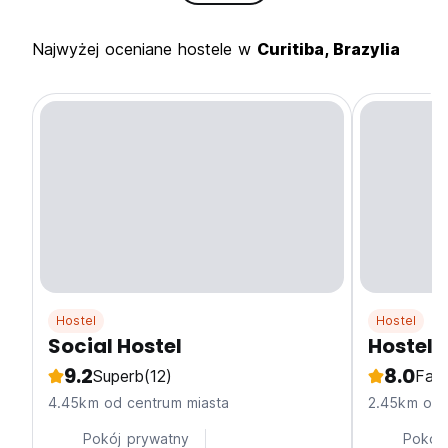
Najwyżej oceniane hostele w
Curitiba, Brazylia
Hostel
Hostel
Social Hostel
Hostel 
9.2
8.0
Superb
(12)
Fabu
4.45km od centrum miasta
2.45km od 
Pokój prywatny
Pokój