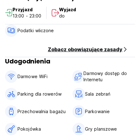
stacji metra Fradique Coutinho.
Przyjazd
Wyjazd
Zatrzymując się tutaj, będziesz 15 kroków od ballady. To
13:00 - 23:00
do
nie jest sposób na rozmowę, to prawda!
Hostel zapewnia gościom to, co najlepsze z obu światów:
niesamowitą lokalizację i spokój, jaki może zapewnić ulica z
Podatki wliczone
twarzą śródmieścia.
Goście przybywający przed zameldowaniem mogą zostawić
bagaż i korzystać ze wspólnej części obiektu, gdy pokój
Zobacz obowiązujące zasady
nie jest dostępny. (Auto-translated from original language)
Udogodnienia
Darmowy dostęp do
Darmowe WiFi
Internetu
Parking dla rowerów
Sala zebrań
Przechowalnia bagażu
Parkowanie
Pokojówka
Gry planszowe