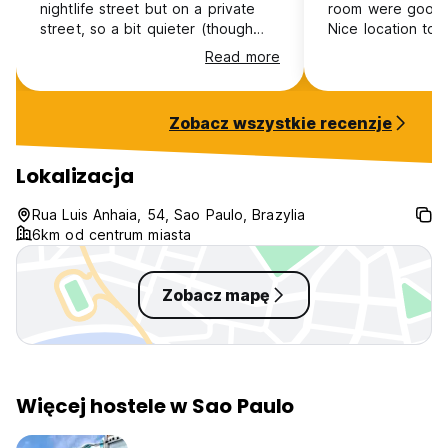
nightlife street but on a private
room were good 
street, so a bit quieter (though
Nice location to
you can still hear the partying
emily and oliver!!
Read more
nearby) and felt very safe as a
solo female traveler. The common
spaces were clean and organized.
Zobacz wszystkie recenzje
Overall, exactly as advertised and
a great budget option in a
desirable location.
Lokalizacja
Rua Luis Anhaia, 54, Sao Paulo, Brazylia
6km od centrum miasta
Zobacz mapę
Więcej hostele w Sao Paulo