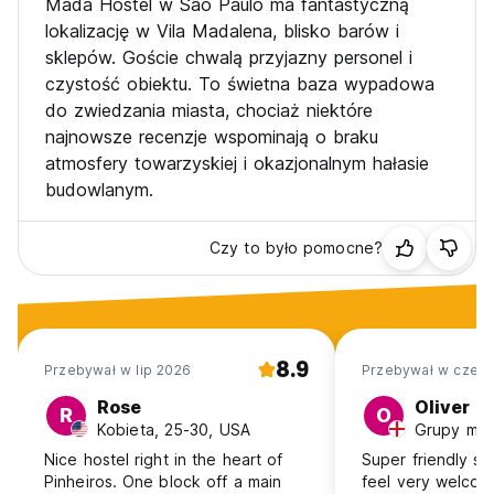
Madá Hostel w São Paulo ma fantastyczną
lokalizację w Vila Madalena, blisko barów i
sklepów. Goście chwalą przyjazny personel i
czystość obiektu. To świetna baza wypadowa
do zwiedzania miasta, chociaż niektóre
najnowsze recenzje wspominają o braku
atmosfery towarzyskiej i okazjonalnym hałasie
budowlanym.
Czy to było pomocne?
8.9
Przebywał w lip 2026
Przebywał w cze 2
Rose
Oliver
R
O
Kobieta, 25-30, USA
Nice hostel right in the heart of
Super friendly s
Pinheiros. One block off a main
feel very welcome