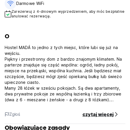
Darmowe WiFi
Zarezerwuj z 4-dniowym wyprzedzeniem, aby móc bezpłatnie
anulować rezerwację.
O
Hostel MADÁ to jedno z tych miejsc, które lubi się już na
wejściu.
Piękny i przestronny dom z bardzo znajomym klimatem. Na
parterze znajduje się część wspólna: ogród, ładny pokój,
miejsce na przekąski, wspólna kuchnia. Jeśli będziesz miał
szczęście, będziesz mógł zjeść opiekaną bułkę lub świeżo
upieczone ciasto.
Mamy 28 łóżek w sześciu pokojach. Są dwa apartamenty,
dwa prywatne pokoje ze wspólną łazienką i trzy zbiorowe
(dwa z 6 - mieszane i żeńskie - a drugi z 8 łóżkami).
Nasza rada jest taka, aby spędzić trochę czasu na
werandzie.
czytaj więcej
Zgłoś
Urocza kamienica w samym środku zgiełku Vila Madalena,
ale w cichej małej uliczce, zamkniętej dla samochodów w
Obowiązujące zasady
nocy, między ulicami Aspicuelta i Wisard. 5 przecznic od