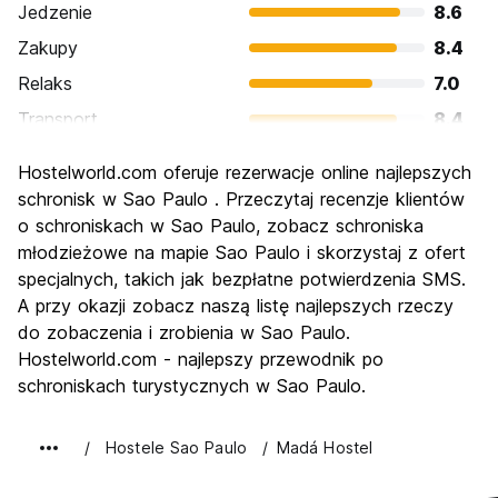
Jedzenie
8.6
Zakupy
8.4
Relaks
7.0
Transport
8.4
Zwiedzanie
8.1
Hostelworld.com oferuje rezerwacje online najlepszych
Kultura
8.8
schronisk w Sao Paulo . Przeczytaj recenzje klientów
Imprezy
o schroniskach w Sao Paulo, zobacz schroniska
8.7
młodzieżowe na mapie Sao Paulo i skorzystaj z ofert
Najlepsza wartość
7.0
specjalnych, takich jak bezpłatne potwierdzenia SMS.
A przy okazji zobacz naszą listę najlepszych rzeczy
do zobaczenia i zrobienia w Sao Paulo.
Hostelworld.com - najlepszy przewodnik po
schroniskach turystycznych w Sao Paulo.
Hostele Sao Paulo
Madá Hostel