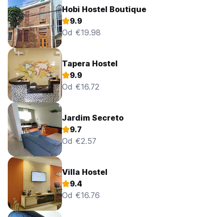
Hobi Hostel Boutique
9.9
Od €19.98
Tapera Hostel
9.9
Od €16.72
Jardim Secreto
9.7
Od €2.57
Villa Hostel
9.4
Od €16.76