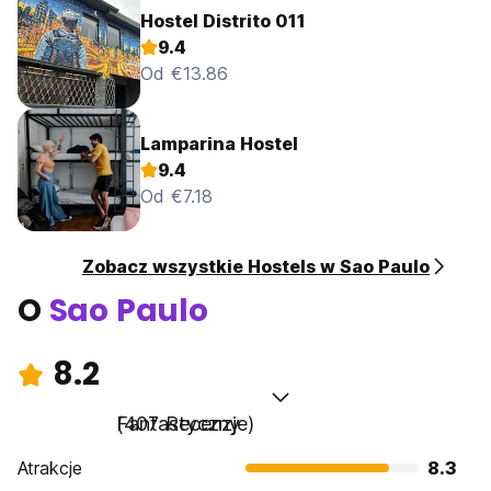
Hostel Distrito 011
9.4
Od €13.86
Lamparina Hostel
9.4
Od €7.18
Zobacz wszystkie Hostels w Sao Paulo
O
Sao Paulo
8.2
Fantastyczny
(407 Recenzje)
Atrakcje
8.3