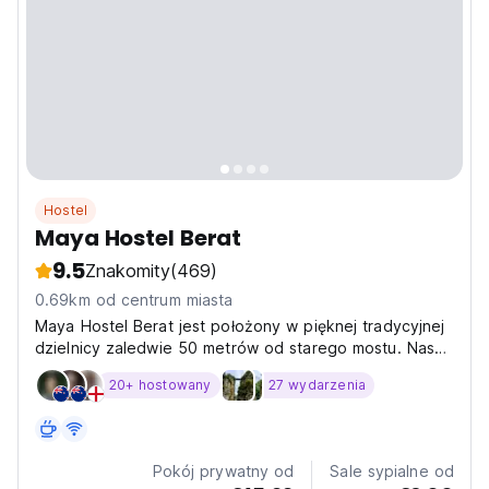
Hostel
Maya Hostel Berat
9.5
Znakomity
(469)
0.69km od centrum miasta
Maya Hostel Berat jest położony w pięknej tradycyjnej
dzielnicy zaledwie 50 metrów od starego mostu. Nasz
przestronny dom ma wspaniałe widoki na rzekę, zamek
20+ hostowany
27 wydarzenia
i stare miasto UNESCO.
Pokój prywatny od
Sale sypialne od