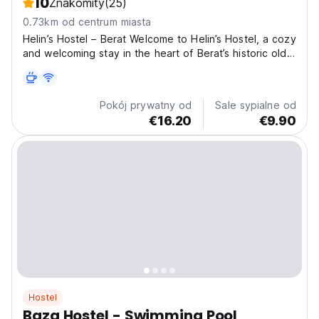
10
Znakomity
(25)
0.73km od centrum miasta
Helin’s Hostel – Berat Welcome to Helin’s Hostel, a cozy
and welcoming stay in the heart of Berat’s historic old
town. Located just a short walk from the famous Gorica
Bridge and Berat Castle, our hostel offers the perfect
base to explore the UNESCO-listed...
Pokój prywatny od
Sale sypialne od
€16.20
€9.90
Hostel
Baza Hostel - Swimming Pool