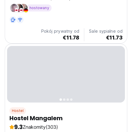
wpisanym na Listę Światowego Dziedzictwa UNESCO.
hostowany
Idealny dla poszukiwaczy przygód! (Auto-translated
from original language)
Pokój prywatny od
Sale sypialne od
€11.78
€11.73
Hostel
Hostel Mangalem
9.3
Znakomity
(303)