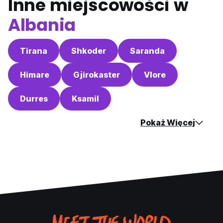
Inne miejscowości w
Albania
Tirana
Shkoder
Saranda
Himare
Gjirokaster
Vlore
Durres
Ksamil
Pokaż Więcej