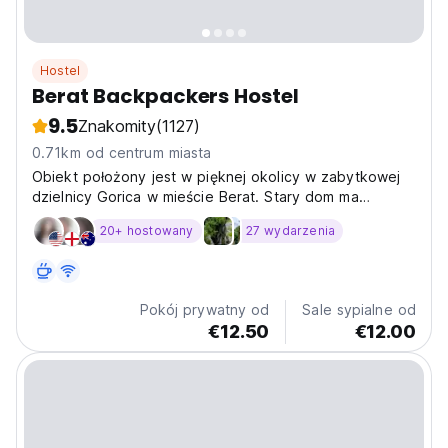
Hostel
Berat Backpackers Hostel
9.5
Znakomity
(1127)
0.71km od centrum miasta
Obiekt położony jest w pięknej okolicy w zabytkowej
dzielnicy Gorica w mieście Berat. Stary dom ma
tradycyjne cechy i duży ogród z drzewami
20+ hostowany
27 wydarzenia
owocowymi, w którym można się zrelaksować.
Pokój prywatny od
Sale sypialne od
€12.50
€12.00