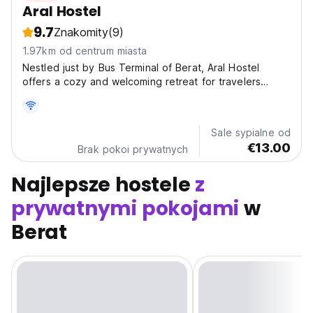
Aral Hostel
9.7
Znakomity
(9)
1.97km od centrum miasta
Nestled just by Bus Terminal of Berat, Aral Hostel
offers a cozy and welcoming retreat for travelers
exploring this historic Albanian city. The hostel is
designed with comfort and convenience in mind,
featuring air-conditioned rooms that ensure a restful...
Sale sypialne od
€13.00
Brak pokoi prywatnych
Najlepsze hostele
z
prywatnymi pokojami
w
Berat