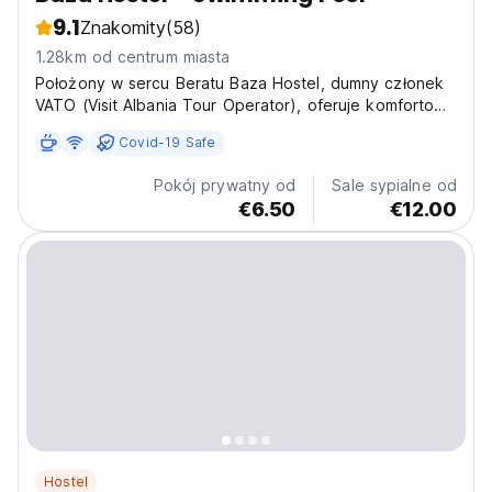
9.1
Znakomity
(58)
1.28km od centrum miasta
Położony w sercu Beratu Baza Hostel, dumny członek
VATO (Visit Albania Tour Operator), oferuje komfortowy
i wygodny pobyt dla podróżnych odkrywających to
Covid-19 Safe
historyczne miasto. Baza Hostel to nowo otwarty
obiekt w mieście Berat, który wyróżnia się
Pokój prywatny od
Sale sypialne od
nowoczesnymi...
€6.50
€12.00
Hostel