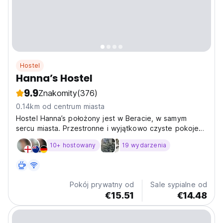
Hostel
Hanna’s Hostel
9.9
Znakomity
(376)
0.14km od centrum miasta
Hostel Hanna’s położony jest w Beracie, w samym
sercu miasta. Przestronne i wyjątkowo czyste pokoje
zapewnią Państwu wszelki niezbędny komfort i
10+ hostowany
19 wydarzenia
sprawią, że podczas wakacji poczujecie się jak w
domu.
Pokój prywatny od
Sale sypialne od
€15.51
€14.48