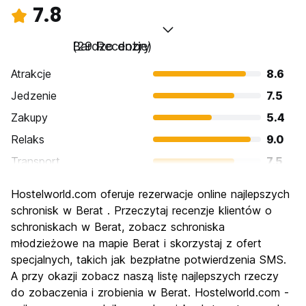
7.8
Bardzo dobry
(29 Recenzje)
Atrakcje
8.6
Jedzenie
7.5
Zakupy
5.4
Relaks
9.0
Transport
7.5
Zwiedzanie
8.9
Hostelworld.com oferuje rezerwacje online najlepszych
Kultura
9.0
schronisk w Berat . Przeczytaj recenzje klientów o
Imprezy
schroniskach w Berat, zobacz schroniska
5.4
młodzieżowe na mapie Berat i skorzystaj z ofert
Najlepsza wartość
8.9
specjalnych, takich jak bezpłatne potwierdzenia SMS.
A przy okazji zobacz naszą listę najlepszych rzeczy
do zobaczenia i zrobienia w Berat. Hostelworld.com -