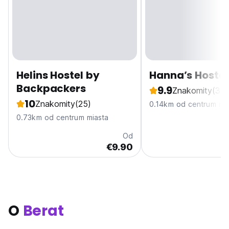
Helins Hostel by
Hanna’s Hostel
Backpackers
9.9
Znakomity
(376
10
Znakomity
(25)
0.14km od centrum mi
0.73km od centrum miasta
Od
€9.90
O
Berat