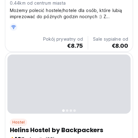
0.44km od centrum miasta
Możemy polecić hostele/hotele dla osób, które lubią
imprezować do późnych godzin nocnych :) Z
przyjemnością zrekonstruowaliśmy naszą nieruchomość
zgodnie z wymogami światowego dziedzictwa UNESCO
Mangalem.
Pokój prywatny od
Sale sypialne od
€8.75
€8.00
Hostel
Helins Hostel by Backpackers