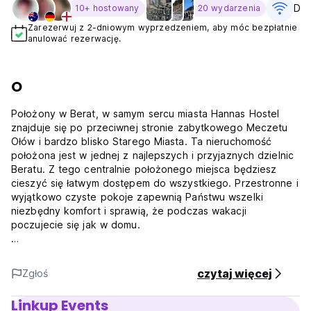
Dar
10+ hostowany
20 wydarzenia
Zarezerwuj z 2-dniowym wyprzedzeniem, aby móc bezpłatnie
anulować rezerwację.
O
Położony w Berat, w samym sercu miasta Hannas Hostel
znajduje się po przeciwnej stronie zabytkowego Meczetu
Ołów i bardzo blisko Starego Miasta. Ta nieruchomość
położona jest w jednej z najlepszych i przyjaznych dzielnic
Beratu. Z tego centralnie położonego miejsca będziesz
cieszyć się łatwym dostępem do wszystkiego. Przestronne i
wyjątkowo czyste pokoje zapewnią Państwu wszelki
niezbędny komfort i sprawią, że podczas wakacji
poczujecie się jak w domu.
200 m pieszo od głównego wejścia znajdziesz się na
deptaku, gdzie odbywa się główne lokalne wydarzenie,
czytaj więcej
Zgłoś
każdy miejscowy idzie na popołudniową kawę ze swoimi
przyjaciółmi, a potem rozmawia ze sobą podczas spaceru.
Linkup Events