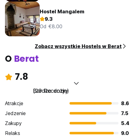
Hostel Mangalem
9.3
Od €8.00
Zobacz wszystkie Hostels w Berat
O
Berat
7.8
Bardzo dobry
(29 Recenzje)
Atrakcje
8.6
Jedzenie
7.5
Zakupy
5.4
Relaks
9.0