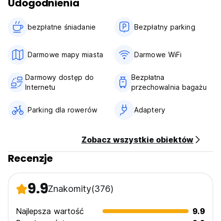
Udogodnienia
Płatność po przyjeździe gotówką lub Paypal
Ten obiekt może dokonać preautoryzacji Twojej karty
bezpłatne śniadanie‎
Bezpłatny parking
przed przyjazdem.
Podatki wliczone w cenę
Darmowe mapy miasta
Darmowe WiFi
Śniadanie w cenie.
Darmowy dostęp do
Bezpłatna
Ogólny:
Internetu
przechowalnia bagażu
Godziny pracy recepcji: 7:00 - 24:00.
Nie ma godziny policyjnej. (Auto-translated from original
Parking dla rowerów
Adaptery
language)
Zobacz wszystkie obiektów
Recenzje
9.9
Znakomity
(376)
Najlepsza wartość
9.9