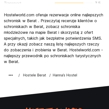
Transport
7.5
Zwiedzanie
8.9
Hostelworld.com oferuje rezerwacje online najlepszych
Kultura
9.0
schronisk w Berat . Przeczytaj recenzje klientów o
Imprezy
schroniskach w Berat, zobacz schroniska
5.4
młodzieżowe na mapie Berat i skorzystaj z ofert
Najlepsza wartość
8.9
specjalnych, takich jak bezpłatne potwierdzenia SMS.
A przy okazji zobacz naszą listę najlepszych rzeczy
do zobaczenia i zrobienia w Berat. Hostelworld.com -
najlepszy przewodnik po schroniskach turystycznych
w Berat.
Hostele Berat
Hanna’s Hostel