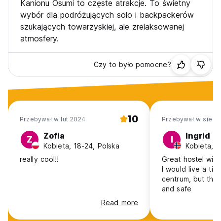
Kanionu Osumi to częste atrakcje. To świetny
wybór dla podróżujących solo i backpackerów
szukających towarzyskiej, ale zrelaksowanej
atmosfery.
Czy to było pomocne?
10
Przebywał w lut 2024
Przebywał w sie 2
Zofia
Ingrid
Z
I
Kobieta, 18-24, Polska
Kobieta, 
really cool!!
Great hostel with 
I would live a tin
centrum, but the 
and safe
Read more