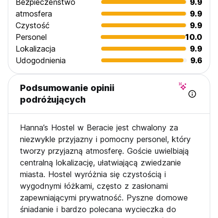
Bezpieczeństwo
9.9
atmosfera
9.9
Czystość
9.9
Personel
10.0
Lokalizacja
9.9
Udogodnienia
9.6
Podsumowanie opinii
podróżujących
Hanna’s Hostel w Beracie jest chwalony za
niezwykle przyjazny i pomocny personel, który
tworzy przyjazną atmosferę. Goście uwielbiają
centralną lokalizację, ułatwiającą zwiedzanie
miasta. Hostel wyróżnia się czystością i
wygodnymi łóżkami, często z zasłonami
zapewniającymi prywatność. Pyszne domowe
śniadanie i bardzo polecana wycieczka do