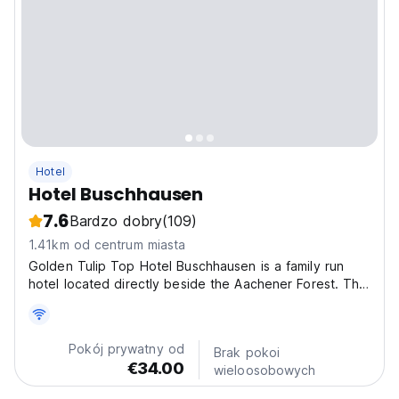
Hotel
Hotel Buschhausen
7.6
Bardzo dobry
(109)
1.41km od centrum miasta
Golden Tulip Top Hotel Buschhausen is a family run
hotel located directly beside the Aachener Forest. The
hotel features a swimming pool and sauna for guests
use and is the ideal spot for the business or leisure
traveller. The city centre is just 2km away...
Pokój prywatny od
Brak pokoi
€34.00
wieloosobowych