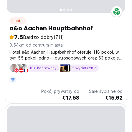
Hostel
a&o Aachen Hauptbahnhof
7.5
Bardzo dobry
(711)
0.54km od centrum miasta
Hotel a&o Aachen Hauptbahnhof oferuje 118 pokoi, w
tym 55 pokoi jedno- i dwuosobowych oraz 63 pokoje
rodzinne.
10+ hostowany
2 wydarzenia
Pokój prywatny od
Sale sypialne od
€17.58
€15.62