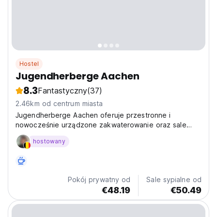
Hostel
Jugendherberge Aachen
8.3
Fantastyczny
(37)
2.46km od centrum miasta
Jugendherberge Aachen oferuje przestronne i
nowocześnie urządzone zakwaterowanie oraz sale
konferencyjne. Jest to idealne miejsce dla rodzin, grup
hostowany
przyjaciół, wycieczek szkolnych i nie tylko.
Pokój prywatny od
Sale sypialne od
€48.19
€50.49