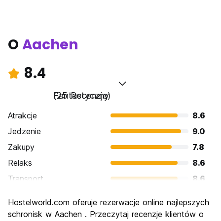
O
Aachen
8.4
Fantastyczny
(25 Recenzje)
Atrakcje
8.6
Jedzenie
9.0
Zakupy
7.8
Relaks
8.6
Transport
8.6
Zwiedzanie
8.5
Hostelworld.com oferuje rezerwacje online najlepszych
Kultura
8.9
schronisk w Aachen . Przeczytaj recenzje klientów o