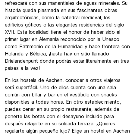
Fiesta
refrescará con sus manantiales de aguas minerales. Su
7.7
historia queda plasmada en sus fascinantes obras
Calidad Precio
8.1
arquitectónicas, como la catedral medieval, los
edificios góticos o las elegantes residencias del siglo
XVII. Esta localidad tiene el honor de haber sido el
primer lugar en Alemania reconocido por la Unesco
como Patrimonio de la Humanidad y hace frontera con
Holanda y Bélgica, ¡hasta hay un sitio llamado
Drielandenpunt donde podrás estar literalmente en tres
países a la vez!
En los hostels de Aachen, conocer a otros viajeros
será superfácil. Uno de ellos cuenta con una sala
común con billar y bar en el vestíbulo
con snacks
disponibles a todas horas. En otro establecimiento,
puedes cenar en su propio restaurante, además de
ponerte las botas con el desayuno incluido para
después relajarte en su soleada terraza. ¿Quieres
regalarte algún pequeño lujo? Elige un hostel en Aachen