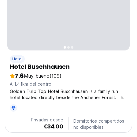
Hotel
Hotel Buschhausen
7.6
Muy bueno
(109)
A 1.41km del centro
Golden Tulip Top Hotel Buschhausen is a family run
hotel located directly beside the Aachener Forest. The
hotel features a swimming pool and sauna for guests
use and is the ideal spot for the business or leisure
traveller. The city centre is just 2km away...
Privadas desde
Dormitorios compartidos
€34.00
no disponibles