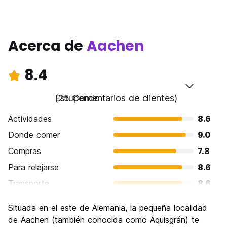
Acerca de
Aachen
8.4
Estupendo
(25 Comentarios de clientes)
Actividades
8.6
Donde comer
9.0
Compras
7.8
Para relajarse
8.6
Transporte
8.6
Visita de lugares de interés
8.5
Situada en el este de Alemania, la pequeña localidad
Cultura
8.9
de Aachen (también conocida como Aquisgrán) te