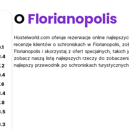
O
Florianopolis
Hostelworld.com oferuje rezerwacje online najlepszyc
recenzje klientów o schroniskach w Florianopolis, 
.1
Florianopolis i skorzystaj z ofert specjalnych, takic
8.4
zobacz naszą listę najlepszych rzeczy do zobaczenia
najlepszy przewodnik po schroniskach turystycznych 
.2
9.4
.6
8.4
.8
8.5
8.3