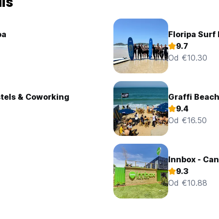
is
oa
Floripa Surf
9.7
Od €10.30
tels & Coworking
Graffi Beach
9.4
Od €16.50
Innbox - Can
9.3
Od €10.88