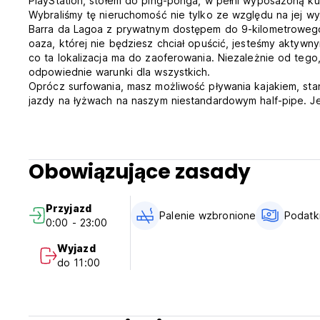
PlayStation, stołem do ping-ponga, w pełni wyposażoną ku
Wybraliśmy tę nieruchomość nie tylko ze względu na jej wy
Barra da Lagoa z prywatnym dostępem do 9-kilometrowego 
oaza, której nie będziesz chciał opuścić, jesteśmy aktywn
co ta lokalizacja ma do zaoferowania. Niezależnie od teg
odpowiednie warunki dla wszystkich.
Oprócz surfowania, masz możliwość pływania kajakiem, stan
jazdy na łyżwach na naszym niestandardowym half-pipe. Je
magicznej wyspy pieszo lub skorzystać z naszych dedykowa
basenie lub opalać się, czytając książkę na naszej prywa
doskonałym nagłośnieniem i wiemy, jak się bawić! Od imp
potrzebujesz. Znajdujemy się w pobliżu centralnego centru
Obowiązujące zasady
barów i klubów. Mamy również połączenia z najlepszymi 
bezpośrednim transferem.
P.S. Zastanów się nad rezerwacją kilku dodatkowych dni, p
Przyjazd
Zasady i warunki The Search House:
Palenie wzbronione
Podatk
0:00 - 23:00
Zameldowanie od 15:00 do 00:00
Wymeldowanie przed 11:00
Wyjazd
Zasady anulowania rezerwacji: 72 godziny przed przyjazd
do 11:00
Płatność po przyjeździe gotówką, kartą kredytową lub de
przyjazdem Gości.
Podatki wliczone w cenę.
Ogólne: