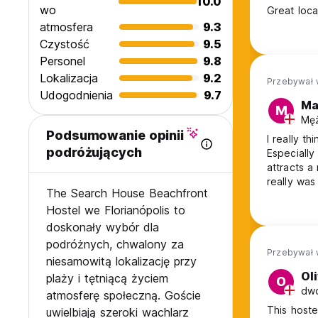
10.0
wo
Great loca
atmosfera
9.3
Czystość
9.5
Personel
9.8
Lokalizacja
9.2
Przebywał 
Udogodnienia
9.7
Ma
M
Męż
Podsumowanie opinii
I really t
podróżujących
Especially
attracts a
really was
The Search House Beachfront
Hostel we Florianópolis to
doskonały wybór dla
podróżnych, chwalony za
Przebywał 
niesamowitą lokalizację przy
Oli
plaży i tętniącą życiem
O
dwó
atmosferę społeczną. Goście
This hoste
uwielbiają szeroki wachlarz