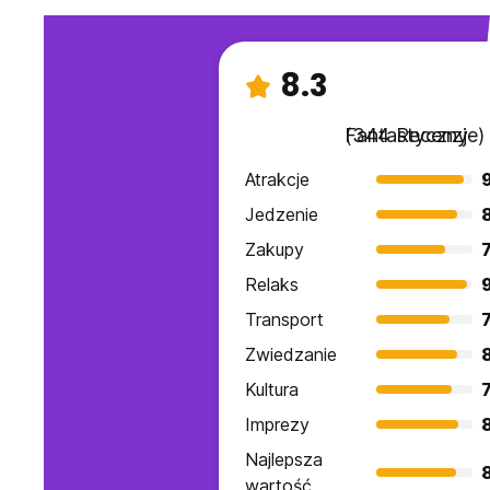
8.3
Fantastyczny
(344 Recenzje)
Atrakcje
9
Jedzenie
Zakupy
7
Relaks
Transport
7
Zwiedzanie
Kultura
7
Imprezy
Najlepsza
wartość