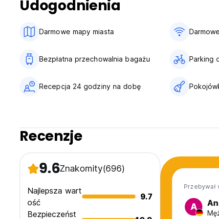
Udogodnienia
Brak godziny policyjnej.
Obiekt nie akceptuje osób poniżej 18. roku życia.
WAŻNE W miejscowości Barra da Lagoa nie ma bankomatów.
Darmowe mapy miasta
Darmowe
original language)
Bezpłatna przechowalnia bagażu
Parking 
Recepcja 24 godziny na dobę
Pokojów
Recenzje
9.6
Znakomity
(696)
Przebywał 
Najlepsza wart
9.7
ość
An
A
Męż
Bezpieczeńst