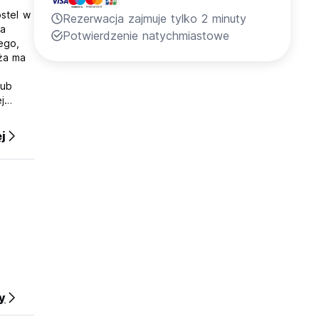
ostel w
Rezerwacja zajmuje tylko 2 minuty
na
Potwierdzenie natychmiastowe
ego,
aża ma
lub
j
przy
etrzu z
j
cji,
ia z
;-).
rzed
y