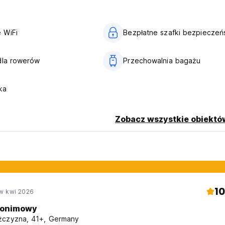
 Zalecamy udanie się do Lagoa de Conceio. (Auto-translated fr
 WiFi
Bezpłatne szafki bezpieczeń
dla rowerów
Przechowalnia bagażu
ka
Zobacz wszystkie obiektó
10
w kwi 2026
onimowy
czyzna, 41+, Germany