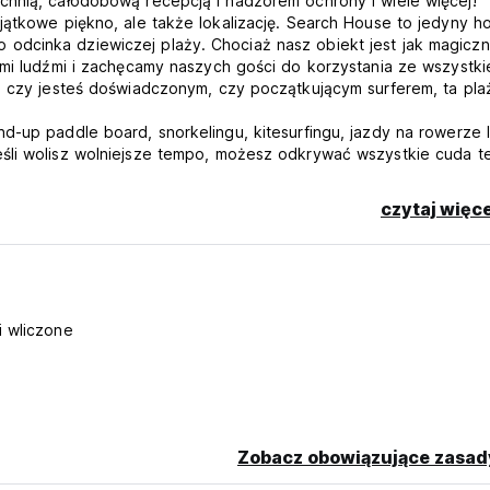
chnią, całodobową recepcją i nadzorem ochrony i wiele więcej!
jątkowe piękno, ale także lokalizację. Search House to jedyny h
odcinka dziewiczej plaży. Chociaż nasz obiekt jest jak magicz
ymi ludźmi i zachęcamy naszych gości do korzystania ze wszystki
o, czy jesteś doświadczonym, czy początkującym surferem, ta pl
d-up paddle board, snorkelingu, kitesurfingu, jazdy na rowerze 
śli wolisz wolniejsze tempo, możesz odkrywać wszystkie cuda te
nych miejsc do jogi i medytacji lub po prostu zrelaksować się 
tnej plaży. Nocą - mamy w pełni wyposażony bar na świeżym powi
czytaj więce
rez przy basenie po koncerty na żywo - mamy wszystko, czego
m Lagoa Da Conceição, gdzie znajduje się szeroki wybór restaura
klubami nocnymi i możemy pomóc w zorganizowaniu nocnego wyjśc
onieważ kiedy już tu przyjedziesz, możesz nie chcieć wyjeżdżać 
i wliczone
em.
betową. Obiekt może dokonać preautoryzacji karty kredytowej p
Zobacz obowiązujące zasad