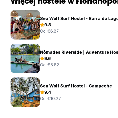
Więcej hostele w Florianopol
Sea Wolf Surf Hostel - Barra da Lag
9.8
Od €6.87
Nômades Riverside | Adventure Hos
9.6
Od €5.82
Sea Wolf Surf Hostel - Campeche
9.4
Od €10.37