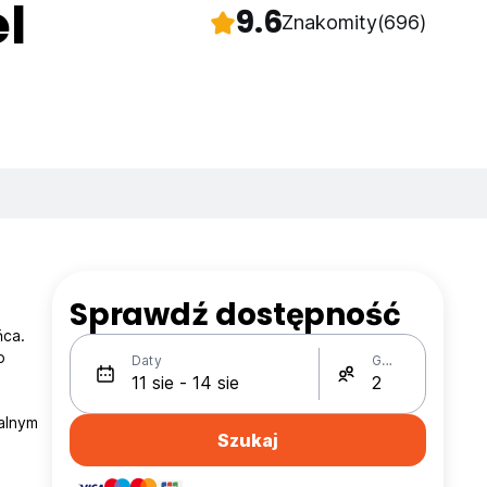
l
9.6
Znakomity
(696)
Sprawdź dostępność
ńca.
o
Daty
Gości
alnym
Szukaj