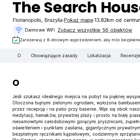
The Search Hous
Florianopolis
,
Brazylia
Pokaż mapę
13.82km od centru
Zobacz wszystkie 56 obiektów
Darmowe WiFi
Zarezerwuj z 8-dniowym wyprzedzeniem, aby móc bezpłatnie
O
Obowiązujące zasady
Lokalizacja
Recenzj
O
Jeśli szukasz idealnego miejsca na pobyt na pięknej wyspie
Otoczona bujnymi zielonymi ogrodami, wyłożona bambusem
przez recepcję i na patio przy basenie. Wije się obok nasz
medytacji, hamaków, prywatnej plaży i prosto na biały pia
niesamowitymi całodobowymi gorącymi prysznicami, zupełn
oświetleniem i punktami zasilania, gigantycznymi prywatny
bezpłatnymi ręcznikami kąpielowymi, codziennym sprzątan