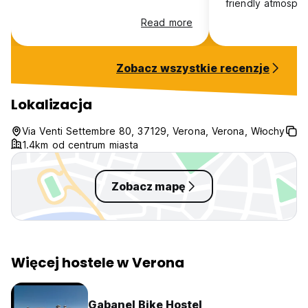
friendly atmosphe
were welcoming 
Read more
happy to help wi
recommendations. 
place to stay whi
Zobacz wszystkie recenzje
Verona, and I'd d
back!
Lokalizacja
Via Venti Settembre 80, 37129, Verona, Verona, Włochy
1.4km od centrum miasta
Zobacz mapę
Więcej hostele w Verona
Gabanel Bike Hostel