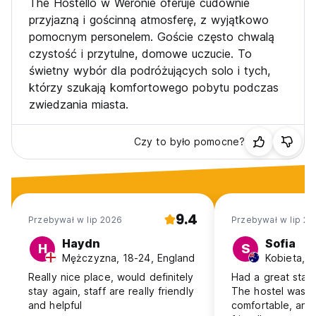
The Hostello w Weronie oferuje cudownie
przyjazną i gościnną atmosferę, z wyjątkowo
pomocnym personelem. Goście często chwalą
czystość i przytulne, domowe uczucie. To
świetny wybór dla podróżujących solo i tych,
którzy szukają komfortowego pobytu podczas
zwiedzania miasta.
Czy to było pomocne?
9.4
Przebywał w lip 2026
Przebywał w lip 20
Haydn
Sofia
H
S
Mężczyzna, 18-24, England
Kobieta, 1
Really nice place, would definitely
Had a great stay 
stay again, staff are really friendly
The hostel was s
and helpful
comfortable, and 