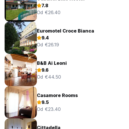
7.8
Od €26.40
Euromotel Croce Bianca
9.4
Od €26.19
B&B Ai Leoni
9.6
Od €44.50
Casamore Rooms
9.5
Od €23.40
Cittadella