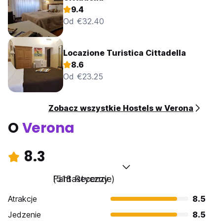
9.4
Od €32.40
Locazione Turistica Cittadella
8.6
Od €23.25
Zobacz wszystkie Hostels w Verona
O
Verona
8.3
Fantastyczny
(518 Recenzje)
Atrakcje
8.5
Jedzenie
8.5