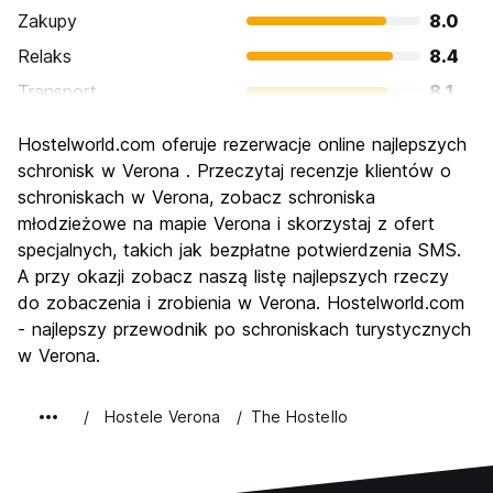
Zakupy
8.0
Relaks
8.4
Transport
8.1
Zwiedzanie
9.1
Hostelworld.com oferuje rezerwacje online najlepszych
Kultura
9.3
schronisk w Verona . Przeczytaj recenzje klientów o
Imprezy
schroniskach w Verona, zobacz schroniska
7.0
młodzieżowe na mapie Verona i skorzystaj z ofert
Najlepsza wartość
7.7
specjalnych, takich jak bezpłatne potwierdzenia SMS.
A przy okazji zobacz naszą listę najlepszych rzeczy
do zobaczenia i zrobienia w Verona. Hostelworld.com
- najlepszy przewodnik po schroniskach turystycznych
w Verona.
Hostele Verona
The Hostello