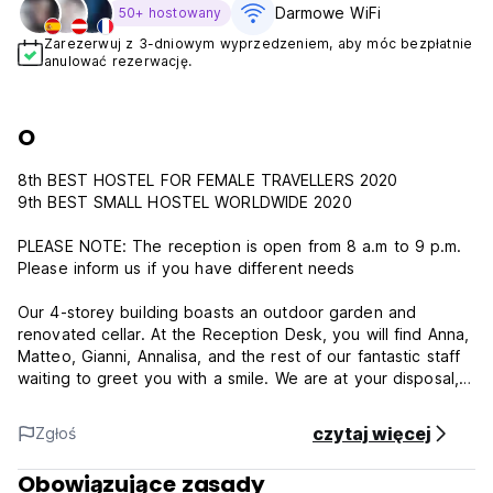
Darmowe WiFi
50+ hostowany
Zarezerwuj z 3-dniowym wyprzedzeniem, aby móc bezpłatnie
anulować rezerwację.
O
8th BEST HOSTEL FOR FEMALE TRAVELLERS 2020
9th BEST SMALL HOSTEL WORLDWIDE 2020
PLEASE NOTE: The reception is open from 8 a.m to 9 p.m.
Please inform us if you have different needs
Our 4-storey building boasts an outdoor garden and
renovated cellar. At the Reception Desk, you will find Anna,
Matteo, Gianni, Annalisa, and the rest of our fantastic staff
waiting to greet you with a smile. We are at your disposal,
ready to suggest the best tourist itineraries, where to eat,
and everything else you need to know to enjoy Verona to
czytaj więcej
Zgłoś
the fullest.
Luggage storage, tour desk, and a laundry room with a
Obowiązujące zasady
laundry machine and a dryer.