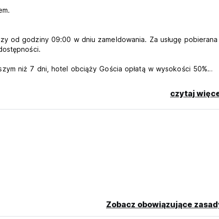
em.
zy od godziny 09:00 w dniu zameldowania. Za usługę pobierana 
dostępności.
zym niż 7 dni, hotel obciąży Gościa opłatą w wysokości 50%
 należy uregulować w momencie zameldowania. W przypadku
ata w wysokości 100% całkowitej kwoty rezerwacji. W przypadku
czytaj więce
stanie zwrócona.
tórzy planują przyjazd po godzinach zameldowania, proszeni są 
ku niepoinformowania o tym fakcie i niepojawienia się Gościa p
ie się Gościa".
 zostawić swoje torby w recepcji i cieszyć się naszymi wspólny
e trzeba przynosić. Zapewniamy również bezpłatne ręczniki w p
znik, kosztuje to 5,00 R $ za okres pobytu i wystarczy zapyta
ożywanie napojów alkoholowych jest zabronione i podlega karze
Zobacz obowiązujące zasad
renie obiektu, z wyjątkiem baru i do godziny 19:00.