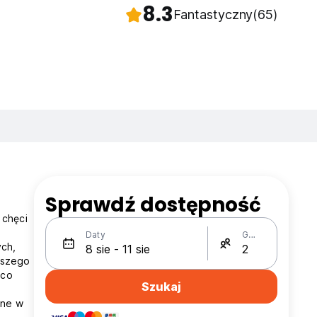
8.3
Fantastyczny
(65)
Sprawdź dostępność
 chęci
Daty
Gości
ych,
aszego
 co
Szukaj
one w