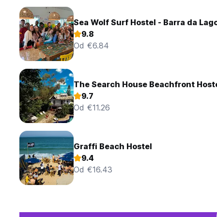
Sea Wolf Surf Hostel - Barra da Lag
9.8
Od €6.84
The Search House Beachfront Host
9.7
Od €11.26
Graffi Beach Hostel
9.4
Od €16.43