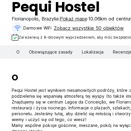
Pequi Hostel
Florianopolis
,
Brazylia
Pokaż mapę
10.06km od centru
Zobacz wszystkie 50 obiektów
Darmowe WiFi
Zarezerwuj z 8-dniowym wyprzedzeniem, aby móc bezpłatnie
O
Obowiązujące zasady
Lokalizacja
Recenzj
O
Pequi Hostel jest wynikiem niesamowitych podróży, które o
podzielenia się wspaniałą atmosferą tej wyspy (to także im
Znajdujemy się w centrum Lagoa da Conceição, we Florian
restauracji i życia nocnego. Informacje o plażach, szlaka
personelu. Jesteśmy tutaj, aby dzielić się miłością i stwor
wiemy i uczyć się od tego, co wiesz!
Mamy wspólne pokoje gościnne, mieszane, pokój na wyłącz