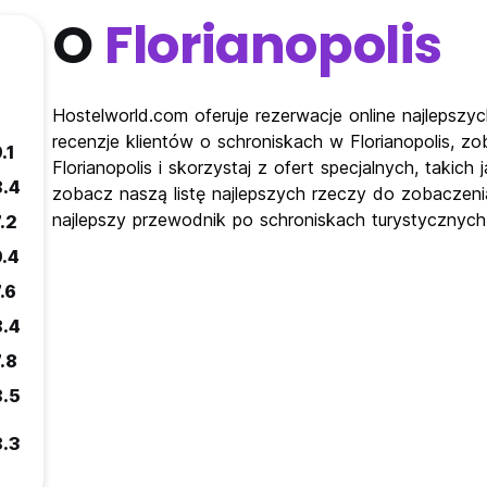
O
Florianopolis
Hostelworld.com oferuje rezerwacje online najlepszyc
recenzje klientów o schroniskach w Florianopolis, 
.1
Florianopolis i skorzystaj z ofert specjalnych, takic
8.4
zobacz naszą listę najlepszych rzeczy do zobaczenia
najlepszy przewodnik po schroniskach turystycznych 
.2
9.4
.6
8.4
.8
8.5
8.3