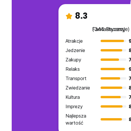
8.3
Fantastyczny
(344 Recenzje)
Atrakcje
9
Jedzenie
Zakupy
7
Relaks
Transport
7
Zwiedzanie
Kultura
7
Imprezy
Najlepsza
wartość