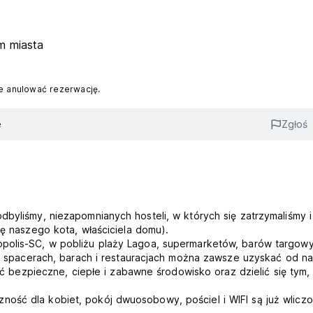
m miasta
 anulować rezerwację.
e
Zgłoś
dbyliśmy, niezapomnianych hosteli, w których się zatrzymaliśmy i
ię naszego kota, właściciela domu).
opolis-SC, w pobliżu plaży Lagoa, supermarketów, barów targow
ch, spacerach, barach i restauracjach można zawsze uzyskać od n
zyć bezpieczne, ciepłe i zabawne środowisko oraz dzielić się tym,
ność dla kobiet, pokój dwuosobowy, pościel i WIFI są już wlicz