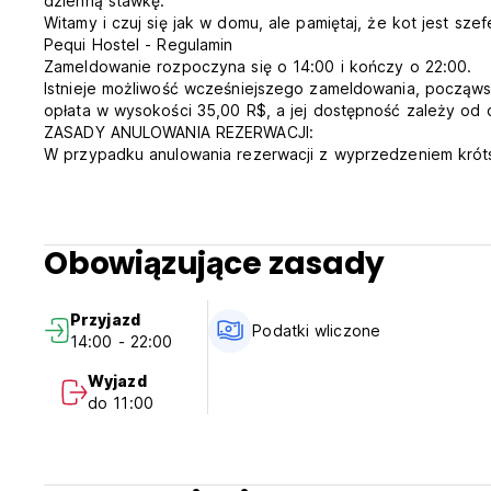
dzienną stawkę.
Witamy i czuj się jak w domu, ale pamiętaj, że kot jest szef
Pequi Hostel - Regulamin
Zameldowanie rozpoczyna się o 14:00 i kończy o 22:00.
Istnieje możliwość wcześniejszego zameldowania, począws
opłata w wysokości 35,00 R$, a jej dostępność zależy od 
ZASADY ANULOWANIA REZERWACJI:
W przypadku anulowania rezerwacji z wyprzedzeniem króts
całkowitej kwoty rezerwacji. Pozostałą kwotę rezerwacji
niepojawienia się Gościa w obiekcie pobrana zostanie opł
wcześniejszego wyjazdu opłata za anulowane noce nie zo
INFORMACJE OGÓLNE:
Obowiązujące zasady
Niestety nie dysponujemy całodobową recepcją. Goście, k
poinformowanie o tym fakcie personelu obiektu. W przypad
godziną 22:00 obiekt oznaczy rezerwację jako "niepojawien
Przyjazd
Nasza recepcja otwiera się o 9 rano, od tego czasu możesz
Podatki wliczone
14:00 - 22:00
przestrzeniami i Florianopolis, które jest zbyt piękne = D
Zapewniamy bezpłatną pościel we wszystkich pokojach, ni
Wyjazd
prywatnych. We wspólnych pokojach można wypożyczyć ręc
do 11:00
recepcji.
Na terenie obiektu znajduje się bar, w związku z czym sp
grzywny.
Osoby niebędące gośćmi również nie mogą przebywać na te