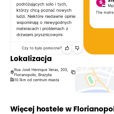
St
S
podróżujących solo i tych,
Męż
którzy chcą poznać nowych
The matres
ludzi. Niektóre niedawne opinie
wspominają o niewygodnych
materacach i problemach z
drzwiami prysznicowymi.
Czy to było pomocne?
Lokalizacja
Rua José Henrique Veras, 203,
Florianopolis, Brazylia
10.1km od centrum miasta
Więcej hostele w Florianopol