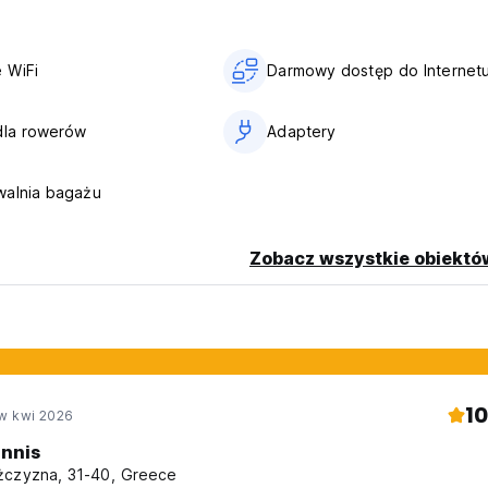
żadnych innych zwierząt, bardzo byśmy chcieli, ale Pequi jest t
ed from original language)
 WiFi
Darmowy dostęp do Internet
dla rowerów
Adaptery
walnia bagażu
Zobacz wszystkie obiektó
10
w kwi 2026
annis
czyzna, 31-40, Greece