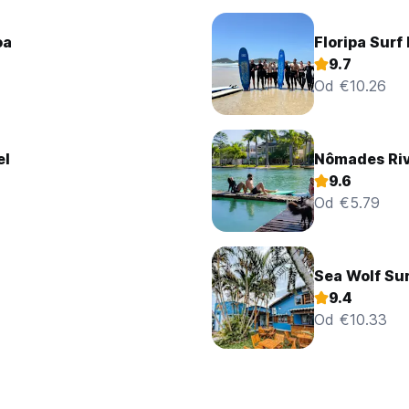
oa
Floripa Surf
9.7
Od €10.26
el
Nômades Riv
9.6
Od €5.79
Sea Wolf Su
9.4
Od €10.33