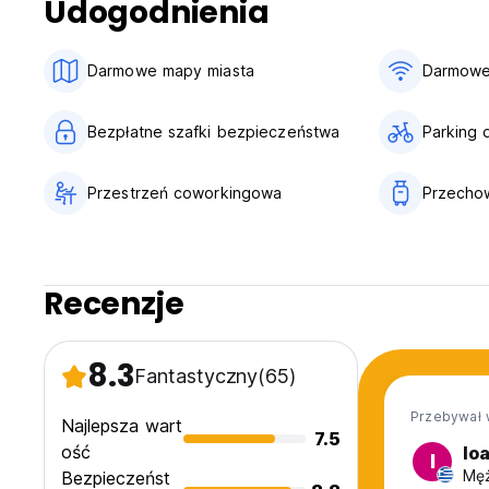
Udogodnienia
Na terenie obiektu mamy kota Pequi, więc nie możemy mieć 
królem, a my jesteśmy tylko jego poddanymi. (Auto-translat
Darmowe mapy miasta
Darmowe
Bezpłatne szafki bezpieczeństwa
Parking 
Przestrzeń coworkingowa
Przecho
Recenzje
8.3
Fantastyczny
(65)
Przebywał 
Najlepsza wart
7.5
ość
Io
I
Męż
Bezpieczeńst