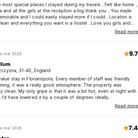
 most special places I stayed during my travels . Felt like home ,
la and all the girls at the reception a big thank you . You made
morable and I could easily stayed more if I could . Location is
n and everything you want in a hostel . Love you girls and
hope to see you soon Obrigadoooo 🫶🏻🫶🏻
Read more
9.7
w mar 2026
llum
czyzna, 31-40, England
value stay in Florianópolis. Every member of staff was friendly
, it was a really good atmosphere. The property was
it was a bit hot, even at night with
 I'd have lowered it by a couple of degrees ideally.
Read more
7.4
w mar 2026