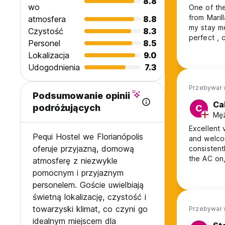
8.8
wo
One of the
from Maril
atmosfera
8.8
my stay me
Czystość
8.3
perfect , clea
Personel
8.5
Lokalizacja
9.0
Udogodnienia
7.3
Przebywał 
Podsumowanie opinii
Ca
podróżujących
C
Męż
Excellent 
Pequi Hostel we Florianópolis
and welcoming
oferuje przyjazną, domową
consistently clean. My only gripe is that 
the AC on,
atmosferę z niezwykle
pomocnym i przyjaznym
personelem. Goście uwielbiają
świetną lokalizację, czystość i
towarzyski klimat, co czyni go
Przebywał 
idealnym miejscem dla