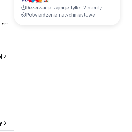
Rezerwacja zajmuje tylko 2 minuty
Potwierdzenie natychmiastowe
jest
j
o
rzed
mi
okojach
ć w
y