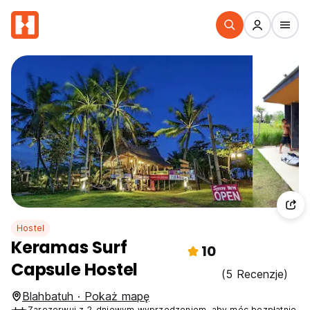
Hostel
Keramas Surf
10
Capsule Hostel
(5 Recenzje)
Blahbatuh · Pokaż mapę
Zarezerwuj z 2-dniowym wyprzedzeniem, aby móc bezpłatnie