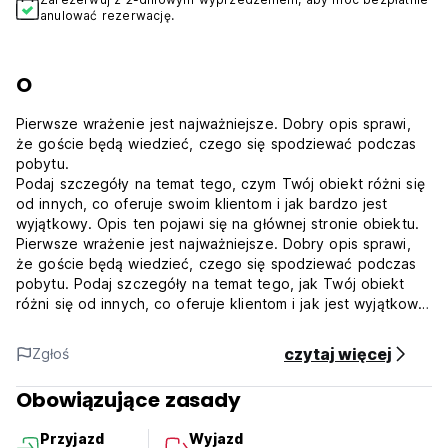
anulować rezerwację.
O
Pierwsze wrażenie jest najważniejsze. Dobry opis sprawi,
że goście będą wiedzieć, czego się spodziewać podczas
pobytu.
Podaj szczegóły na temat tego, czym Twój obiekt różni się
od innych, co oferuje swoim klientom i jak bardzo jest
wyjątkowy. Opis ten pojawi się na głównej stronie obiektu.
Pierwsze wrażenie jest najważniejsze. Dobry opis sprawi,
że goście będą wiedzieć, czego się spodziewać podczas
pobytu. Podaj szczegóły na temat tego, jak Twój obiekt
różni się od innych, co oferuje klientom i jak jest wyjątkowy.
Opis ten pojawi się na głównej stronie obiektu.
Keramas to tradycyjna plażowa przerwa z prawą i lewą
czytaj więcej
Zgłoś
stroną i jest światowej klasy falą, która jest potężna i
szybka, ale zabawna. Ta fala jest bardziej odpowiednia dla
Obowiązujące zasady
doświadczonych surferów. Najlepiej sprawdza się w połowie
i podczas przypływu z falą od 3 do 5 stóp do 8 stóp, a
Przyjazd
Wyjazd
wiatr jest najlepszy z zachodu na północno-zachodniej lub