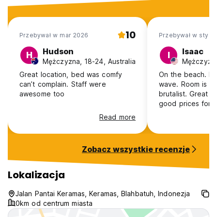
10
Przebywał w mar 2026
Przebywał w sty 2
Hudson
Isaac
H
I
Mężczyzna, 18-24, Australia
Mężczyzna
Great location, bed was comfy
On the beach. Ke
can’t complain. Staff were
wave. Room is privat
awesome too
brutalist. Great 
good prices for 
and scooter renta
Read more
Shower could us
gets the job done
thing going on he
Zobacz wszystkie recenzje
great wave.
Lokalizacja
Jalan Pantai Keramas, Keramas, Blahbatuh, Indonezja
0km od centrum miasta