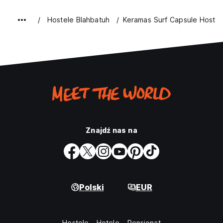
Hostele Blahbatuh
Keramas Surf Capsule Hostel
Znajdź nas na
Polski
EUR
Hostele
Hotele
Pensjonat