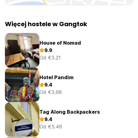
Więcej hostele w Gangtok
House of Nomad
9.9
Od €3.21
Hotel Pandim
9.4
Od €3.68
Tag Along Backpackers
9.4
Od €5.46