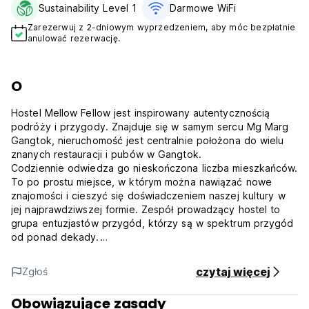
Sustainability Level 1
Darmowe WiFi
Zarezerwuj z 2-dniowym wyprzedzeniem, aby móc bezpłatnie
anulować rezerwację.
O
Hostel Mellow Fellow jest inspirowany autentycznością
podróży i przygody. Znajduje się w samym sercu Mg Marg
Gangtok, nieruchomość jest centralnie położona do wielu
znanych restauracji i pubów w Gangtok.
Codziennie odwiedza go nieskończona liczba mieszkańców.
To po prostu miejsce, w którym można nawiązać nowe
znajomości i cieszyć się doświadczeniem naszej kultury w
jej najprawdziwszej formie. Zespół prowadzący hostel to
grupa entuzjastów przygód, którzy są w spektrum przygód
od ponad dekady.
Obiekt posiada 7 pokoi prywatnych i 18 łóżek piętrowych,
które są przytulne i czyste, z widokiem na rynek miasta. W
czytaj więcej
Zgłoś
części wspólnej znajduje się kuchnia (do samodzielnego
gotowania i obsługi) oraz piękny salon, w którym można się
Obowiązujące zasady
zrelaksować i podziwiać malowniczą Kanczendzongę,