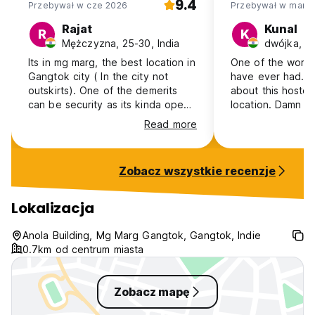
9.4
Przebywał w cze 2026
Przebywał w mar 
Rajat
Kunal
R
K
Mężczyzna, 25-30, India
dwójka, 31
Its in mg marg, the best location in
One of the worst
Gangtok city ( In the city not
have ever had. E
outskirts). One of the demerits
about this hostel
can be security as its kinda open,
location. Damn b
but gangtok being a safe city it
won't find anyone
Read more
should not be an problem.
service you, hyg
cleanliness is ter
sucked with smok
Zobacz wszystkie recenzje
their shops.
Lokalizacja
Anola Building, Mg Marg Gangtok, Gangtok, Indie
0.7km od centrum miasta
Zobacz mapę