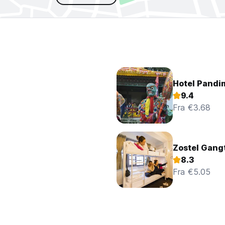
Hotel Pandi
9.4
Fra €3.68
Zostel Gang
8.3
Fra €5.05