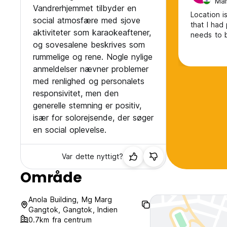
Man
Vandrerhjemmet tilbyder en
Location i
social atmosfære med sjove
that I had
aktiviteter som karaokeaftener,
needs to 
og sovesalene beskrives som
rummelige og rene. Nogle nylige
anmeldelser nævner problemer
med renlighed og personalets
responsivitet, men den
generelle stemning er positiv,
især for solorejsende, der søger
en social oplevelse.
Var dette nyttigt?
Område
Anola Building, Mg Marg
Gangtok, Gangtok, Indien
0.7km fra centrum