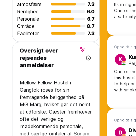
atmosfære
7.3
Its in mg m
One of the
Renlighed
6.0
a safe cit
Personale
6.7
Område
8.7
Faciliteter
7.3
Opholdt sig
Oversigt over
Ku
rejsendes
K
Par
anmeldelser
One of the
this hoste
Mellow Fellow Hostel i
to help or
Gangtok roses for sin
with smoke
fremragende beliggenhed på
MG Marg, hvilket gør det nemt
at udforske. Gæster fremhæver
ofte det venlige og
Opholdt sig
imødekommende personale,
Di
D
med særlige omtaler af Sonam.