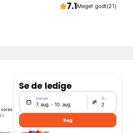
7.1
Meget godt
(21)
Se de ledige
Datoer
Gæster
​​vores
 i
Søg