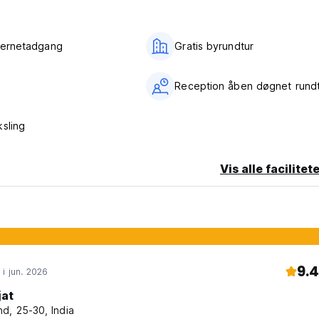
nternetadgang
Gratis byrundtur
Reception åben døgnet rund
ksling
Vis alle facilitet
9.4
 i jun. 2026
jat
d, 25-30, India