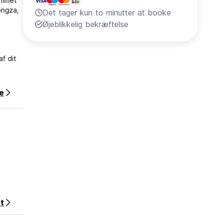
ummet
ongza,
Det tager kun to minutter at booke
Øjeblikkelig bekræftelse
af dit
e
t