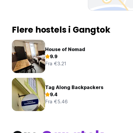
Flere hostels i Gangtok
House of Nomad
9.9
Fra €3.21
Tag Along Backpackers
9.4
Fra €5.46