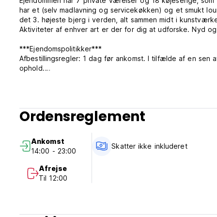
Ejendommen har 7 private værelser og 18 køjesenge, som 
har et (selv madlavning og servicekøkken) og et smukt lo
det 3. højeste bjerg i verden, alt sammen midt i kunstvær
Aktiviteter af enhver art er der for dig at udforske. Nyd og
***Ejendomspolitikker***
Afbestillingsregler: 1 dag før ankomst. I tilfælde af en sen a
ophold.
Check ind fra 14:00 til 23:00.
Check ud inden kl. 12.00.
Betaling ved ankomst med kontanter, kreditkort.
Skatter inkluderet.
Ordensreglement
Morgenmad inkluderet.
Intet udgangsforbud.
Receptionens arbejdsperiode: 7.30-23.00.
Ankomst
Vi tager ikke imod kunder under 18 år. (Auto-translated fro
Skatter ikke inkluderet
14:00 - 23:00
Afrejse
Til 12:00