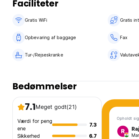
Faciliteter
Gratis WiFi
Gratis i
Opbevaring af baggage
Fax
Tur-/Rejseskranke
Valutave
Bedømmelser
7.1
Meget godt
(21)
Opholdt sig
Værdi for peng
7.3
ene
Ra
R
Man
Sikkerhed
6.7