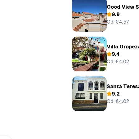
Good View 
9.9
Od €4.57
Villa Oropez
9.4
Od €4.02
Santa Teresa
9.2
Od €4.02