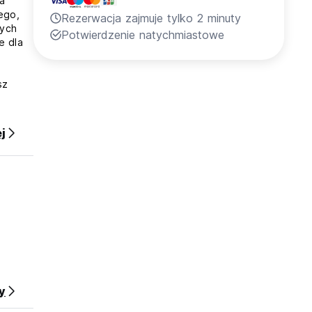
 a
ego,
Rezerwacja zajmuje tylko 2 minuty
nych
Potwierdzenie natychmiastowe
e dla
sz
j
y