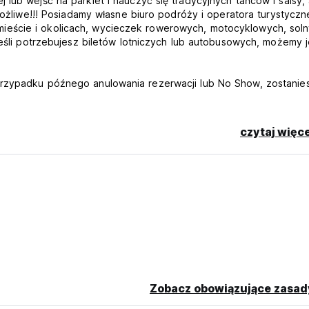
lub wejść na parkiet i nauczyć się tradycyjnych tańców i salsy,
 możliwe!!! Posiadamy własne biuro podróży i operatora turystyczn
ieście i okolicach, wycieczek rowerowych, motocyklowych, sol
Jeśli potrzebujesz biletów lotniczych lub autobusowych, możemy j
przypadku późnego anulowania rezerwacji lub No Show, zostanie
czytaj więce
betową (płatność kartą może podlegać dodatkowej opłacie w
al language)
Zobacz obowiązujące zasad