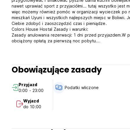
przygotowywać i smakować pyszne dania kuchni boliwijskiej 
nawet uprawiać sport z przyjaciółmi... tutaj wszystko jest
więc możemy również pomóc w organizacji wycieczek po m
mieszkań Uyuni i wszystkich najlepszych miejsc w Boliwii. 
Ciebie zdobyć i zaoszczędzić czas i pieniądze.
Colors House Hostal Zasady i warunki:
Zasady anulowania rezerwacji: 1 dni przed przyjazdem.W 
obciążony opłatą za pierwszą noc pobytu.
Zameldowanie od 12:00 do 23:00
Wymeldowanie przed godziną 11:00
Płatność po przyjeździe gotówką, kartą kredytową lub de
wysokości 3%).
Obowiązujące zasady
Podatki wliczone w cenę
Śniadanie jest wliczone w cenę
Ogólne:
Przyjazd
24-godzinna recepcja.
Podatki wliczone
0:00 - 23:00
Brak godziny policyjnej
Zwierzęta nie są akceptowane
Wyjazd
Bar na dole (hałas do 12 rano) (Auto-translated from origin
do 10:00