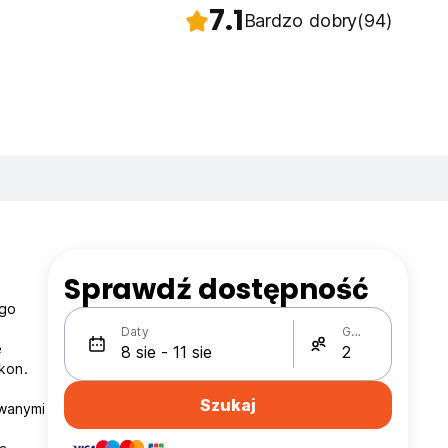
7.1
Bardzo dobry
(94)
Sprawdź dostępność
ego
Daty
Gości
e
kon.
Szukaj
owanymi