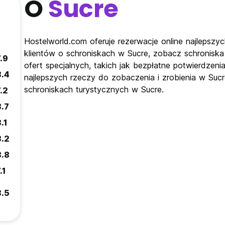
O
Sucre
Hostelworld.com oferuje rezerwacje online najlepszyc
klientów o schroniskach w Sucre, zobacz schroniska
.9
ofert specjalnych, takich jak bezpłatne potwierdzeni
8.4
najlepszych rzeczy do zobaczenia i zrobienia w Suc
schroniskach turystycznych w Sucre.
.2
8.7
.1
8.2
8.8
.1
8.5