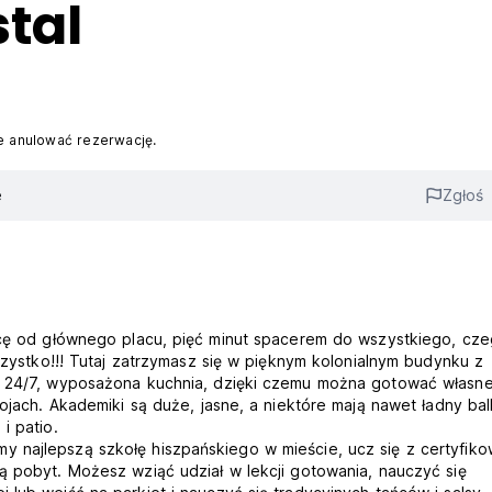
tal
 anulować rezerwację.
e
Zgłoś
nicę od głównego placu, pięć minut spacerem do wszystkiego, cz
wszystko!!! Tutaj zatrzymasz się w pięknym kolonialnym budynku z
da 24/7, wyposażona kuchnia, dzięki czemu można gotować własn
kojach. Akademiki są duże, jasne, a niektóre mają nawet ładny bal
i patio.
 najlepszą szkołę hiszpańskiego w mieście, ucz się z certyfik
ą pobyt. Możesz wziąć udział w lekcji gotowania, nauczyć się