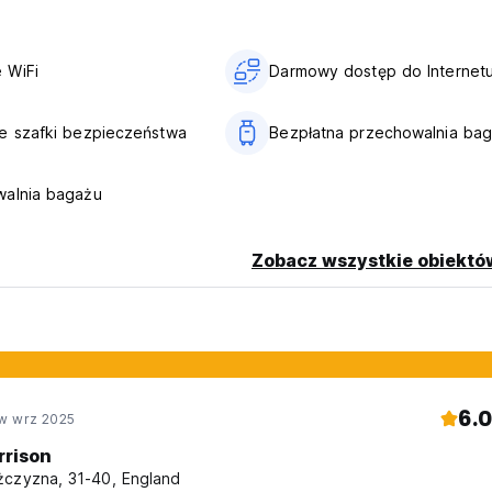
 WiFi
Darmowy dostęp do Internet
e szafki bezpieczeństwa
Bezpłatna przechowalnia ba
walnia bagażu
Zobacz wszystkie obiektó
6.0
w wrz 2025
rrison
czyzna, 31-40, England