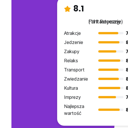
8.1
Fantastyczny
(111 Recenzje)
Atrakcje
7
Jedzenie
Zakupy
7
Relaks
Transport
8
Zwiedzanie
Kultura
Imprezy
7
Najlepsza
wartość