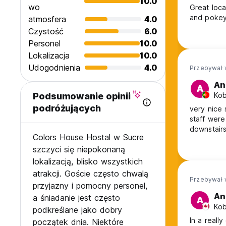
10.0
wo
Great loc
and pokey
atmosfera
4.0
Czystość
6.0
Personel
10.0
Lokalizacja
10.0
Udogodnienia
4.0
Przebywał 
An
A
Kob
Podsumowanie opinii
podróżujących
very nice 
staff were
downstairs
Colors House Hostal w Sucre
szczyci się niepokonaną
lokalizacją, blisko wszystkich
atrakcji. Goście często chwalą
Przebywał 
przyjazny i pomocny personel,
An
a śniadanie jest często
A
Kob
podkreślane jako dobry
In a really
początek dnia. Niektóre