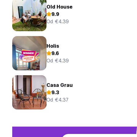
Old House
9.9
Od €4.39
Holis
9.6
Od €4.39
Casa Grau
9.3
Od €4.37