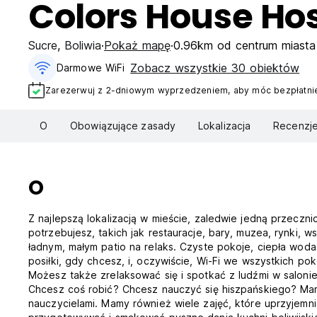
Colors House Hos
Sucre
,
Boliwia
Pokaż mapę
0.96km od centrum miasta
Zobacz wszystkie 30 obiektów
Darmowe WiFi
Zarezerwuj z 2-dniowym wyprzedzeniem, aby móc bezpłatnie
O
Obowiązujące zasady
Lokalizacja
Recenzj
O
Z najlepszą lokalizacją w mieście, zaledwie jedną przecz
potrzebujesz, takich jak restauracje, bary, muzea, rynki, 
ładnym, małym patio na relaks. Czyste pokoje, ciepła wo
posiłki, gdy chcesz, i, oczywiście, Wi-Fi we wszystkich po
Możesz także zrelaksować się i spotkać z ludźmi w salonie 
Chcesz coś robić? Chcesz nauczyć się hiszpańskiego? Mamy
nauczycielami. Mamy również wiele zajęć, które uprzyjemni