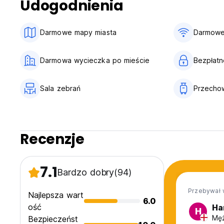
Udogodnienia
Darmowe mapy miasta
Darmowe
Darmowa wycieczka po mieście
Bezpłatn
Sala zebrań
Przecho
Recenzje
7.1
Bardzo dobry
(94)
Przebywał 
Najlepsza wart
6.0
ość
Ha
H
Męż
Bezpieczeńst