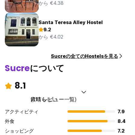
から €4.38
Santa Teresa Alley Hostel
9.2
から €4.02
Sucreの全てのHostelsを見る
Sucre
について
8.1
素晴らしい
(111 レビュー一覧)
アクティビティ
7.9
外食
8.4
ショッピング
7.2