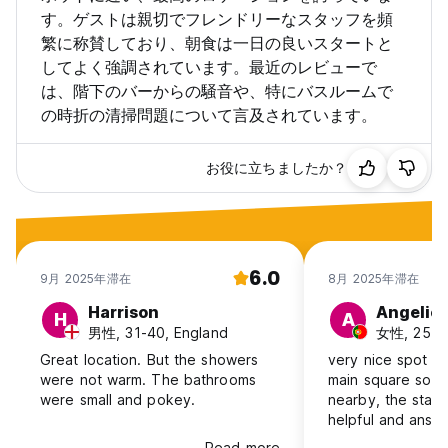
す。ゲストは親切でフレンドリーなスタッフを頻
繁に称賛しており、朝食は一日の良いスタートと
してよく強調されています。最近のレビューで
は、階下のバーからの騒音や、特にバスルームで
の時折の清掃問題について言及されています。
お役に立ちましたか？
6.0
9月 2025年滞在
8月 2025年滞在
Harrison
Angelic
H
A
男性, 31-40, England
女性, 25-30
Great location. But the showers
very nice spot a 
were not warm. The bathrooms
main square so lo
were small and pokey.
nearby, the staf
helpful and answ
questions I had. 
Read more