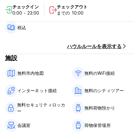
に上がって伝統的なダンスやサルサを学んだり、友達とスポーツ
チェックイン
チェックアウト
をしに行ったり…ここではすべてが可能です！弊社では独自の旅
0:00 - 23:00
までの 10:00
行代理店とツアーオペレーターを擁しており、市内や周辺地域の
ツアー、自転車ツアー、バイク、ウユニ塩湖やボリビアのすべて
の最高の目的地を巡るツアーの手配もお手伝いいたします。飛行
税込
機やバスのチケットが必要な場合は、私たちが手配して時間とお
金を節約します。 (Auto-translated from original language)
ハウルルールを表示する
施設
無料市内地図
無料のWiFi接続
インターネット接続
無料のシティツアー
無料セキュリティロッカ
無料荷物預かり
ー
会議室
荷物保管場所