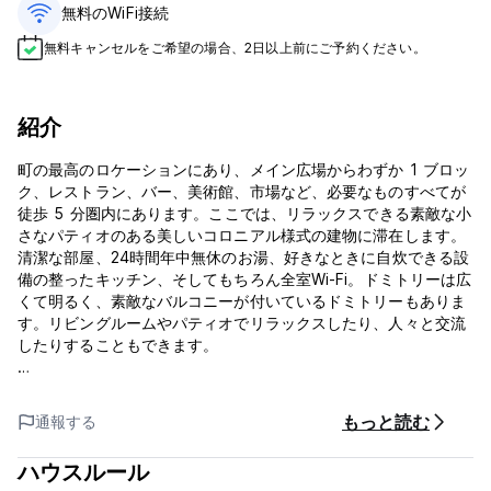
無料のWiFi接続
無料キャンセルをご希望の場合、2日以上前にご予約ください。
紹介
町の最高のロケーションにあり、メイン広場からわずか 1 ブロッ
ク、レストラン、バー、美術館、市場など、必要なものすべてが
徒歩 5 分圏内にあります。ここでは、リラックスできる素敵な小
さなパティオのある美しいコロニアル様式の建物に滞在します。
清潔な部屋、24時間年中無休のお湯、好きなときに自炊できる設
備の整ったキッチン、そしてもちろん全室Wi-Fi。ドミトリーは広
くて明るく、素敵なバルコニーが付いているドミトリーもありま
す。リビングルームやパティオでリラックスしたり、人々と交流
したりすることもできます。
何かやりたいことがありますか？スペイン語を学びたいですか？
私たちは街で最高のスペイン語学校を持っており、認定された教
もっと読む
通報する
師から学びます。ご滞在をより楽しくしていただくためのアクテ
ィビティも多数ご用意しております。料理レッスンを受けたり、
ハウスルール
おいしいボリビア料理の作り方や味見を学んだり、ダンスフロア