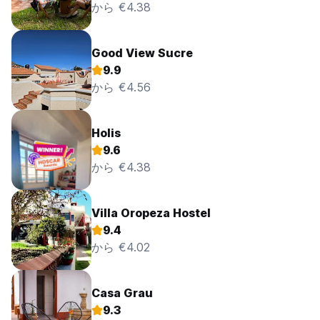
から €4.38
Good View Sucre
9.9
から €4.56
Holis
9.6
から €4.38
Villa Oropeza Hostel
9.4
から €4.02
Casa Grau
9.3