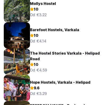
Mollys Hostel
10
Od €3.22
Barefoot Hostels, Varkala
10
Od €4.14
The Hostel Stories Varkala - Helipad
Road
10
Od €4.59
Hope Hostels, Varkala - Helipad
9.6
Od €3.29