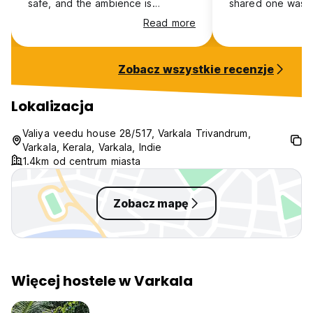
safe, and the ambience is
shared one was “p
extremely peaceful. Highly
which was absur
Read more
recommended!
also denied desp
mentioned on th
fully at check-in
Zobacz wszystkie recenzje
left unsure wheth
these surprises. T
unacceptable. Av
Lokalizacja
listing is correcte
Valiya veedu house 28/517, Varkala Trivandrum,
Varkala, Kerala, Varkala, Indie
1.4km od centrum miasta
Zobacz mapę
Więcej hostele w Varkala