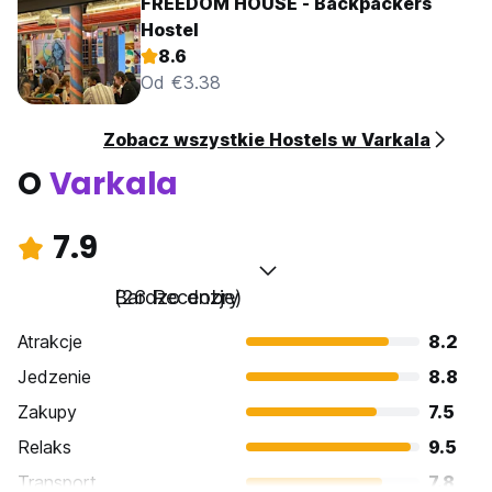
FREEDOM HOUSE - Backpackers
Hostel
8.6
Od €3.38
Zobacz wszystkie Hostels w Varkala
O
Varkala
7.9
Bardzo dobry
(26 Recenzje)
Atrakcje
8.2
Jedzenie
8.8
Zakupy
7.5
Relaks
9.5
Transport
7.8