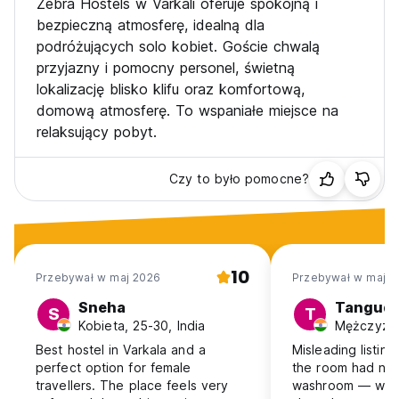
Zebra Hostels w Varkali oferuje spokojną i
bezpieczną atmosferę, idealną dla
podróżujących solo kobiet. Goście chwalą
przyjazny i pomocny personel, świetną
lokalizację blisko klifu oraz komfortową,
domową atmosferę. To wspaniałe miejsce na
relaksujący pobyt.
Czy to było pomocne?
10
Przebywał w maj 2026
Przebywał w maj 2
Sneha
Tangud
S
T
Kobieta, 25-30, India
Mężczyzna
Best hostel in Varkala and a
Misleading listin
perfect option for female
the room had no
travellers. The place feels very
washroom — we w