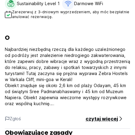
Sustainability Level 1
Darmowe WiFi
Zarezerwuj z 3-dniowym wyprzedzeniem, aby móc bezpłatnie
anulować rezerwację.
O
Najbardziej niezbędną rzeczą dla każdego uzależnionego
od podróży jest znalezienie niedrogiego zakwaterowania,
które zapewni dobre wibracje wraz z wygodną przestrzenią
do relaksu, pracy, zabawy i spotkań towarzyskich z innymi
turystami! Tutaj zaczyna się prężna wyprawa Zebra Hostels
w Varkala Cliff, mini-goa w Kerali!
Obiekt znajduje się około 2,6 km od plaży Odayam, 45 km
od świątyni Sree Padmanabhaswamy i 45 km od Muzeum
Napiera. Obiekt zapewnia wieczorne występy rozrywkowe
oraz wspólną kuchnię.
W każdym pokoju znajduje się łazienka z prysznicem, a
niektóre pokoje obejmują kuchnię z lodówką.
czytaj więcej
Zgłoś
Popularne atrakcje w pobliżu hostelu to plaża Aaliyirakkm,
klif Varkala i świątynia Janardhanaswamy.
Obowiązujące zasady
***Zasady pobytu***