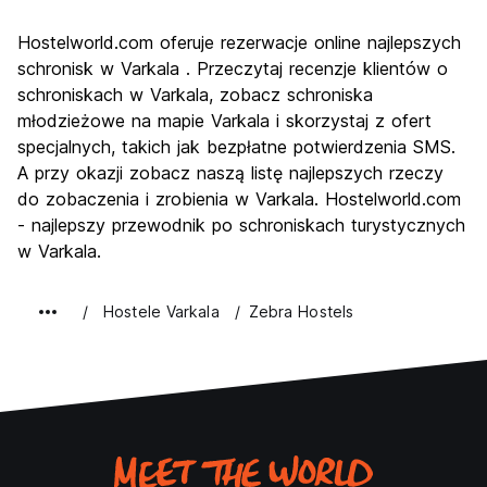
Zwiedzanie
7.2
Hostelworld.com oferuje rezerwacje online najlepszych
Kultura
6.8
schronisk w Varkala . Przeczytaj recenzje klientów o
Imprezy
schroniskach w Varkala, zobacz schroniska
7.2
młodzieżowe na mapie Varkala i skorzystaj z ofert
Najlepsza wartość
8.3
specjalnych, takich jak bezpłatne potwierdzenia SMS.
A przy okazji zobacz naszą listę najlepszych rzeczy
do zobaczenia i zrobienia w Varkala. Hostelworld.com
- najlepszy przewodnik po schroniskach turystycznych
w Varkala.
Hostele Varkala
Zebra Hostels