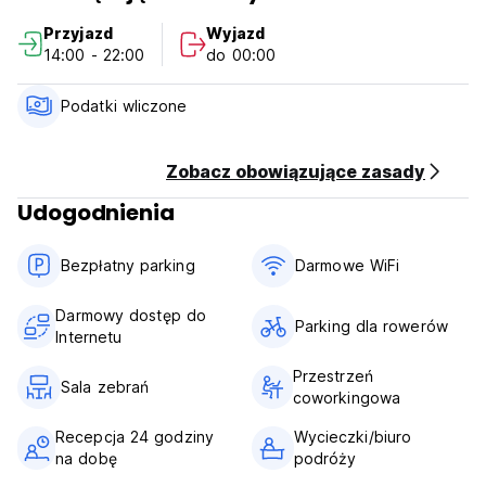
Zasady anulowania rezerwacji: 2 dni przed przyjazdem. W
Przyjazd
Wyjazd
przypadku późnego anulowania rezerwacji lub
14:00 - 22:00
do 00:00
niepojawienia się Gościa w obiekcie pobierana jest opłata
za pierwszą noc pobytu.
Zameldowanie odbywa się w godzinach od 14:00 do 22:00.
Podatki wliczone
Wymeldowanie od 11:00 do 12:00 .
Płatność należy uregulować gotówką w dniu przyjazdu.
Podatki nie są wliczone w cenę - 12%
Zobacz obowiązujące zasady
Śniadanie nie jest wliczone w cenę.
Udogodnienia
Godzina policyjna nie obowiązuje. (Auto-translated from
original language)
Bezpłatny parking
Darmowe WiFi
Darmowy dostęp do
Parking dla rowerów
Internetu
Przestrzeń
Sala zebrań
coworkingowa
Recepcja 24 godziny
Wycieczki/biuro
na dobę
podróży