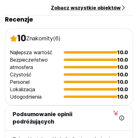
Zobacz wszystkie obiektów
Recenzje
10
Znakomity
(6)
Najlepsza wartość
10.0
Bezpieczeństwo
10.0
atmosfera
10.0
Czystość
10.0
Personel
10.0
Lokalizacja
10.0
Udogodnienia
10.0
Podsumowanie opinii
podróżujących