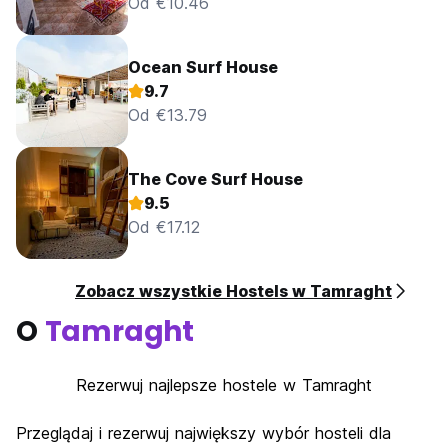
Od €10.46
Ocean Surf House
9.7
Od €13.79
The Cove Surf House
9.5
Od €17.12
Zobacz wszystkie Hostels w Tamraght
O
Tamraght
Rezerwuj najlepsze hostele w Tamraght
Przeglądaj i rezerwuj największy wybór hosteli dla