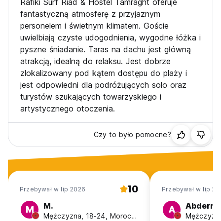
Rafiki Surf Riad & Hostel Tamraght oferuje
- Palenie dozwolone jest wyłącznie na tarasie na dachu i w
fantastyczną atmosferę z przyjaznym
ogrodzie. Palenie w zamkniętych pomieszczeniach lub
personelem i świetnym klimatem. Goście
sypialniach jest surowo zabronione.
uwielbiają czyste udogodnienia, wygodne łóżka i
- Na terenie obiektu obowiązuje całkowity zakaz
pyszne śniadanie. Taras na dachu jest główną
spożywania alkoholu.
- Godziny ciszy w dni powszednie rozpoczynają się o 21:30
atrakcją, idealną do relaksu. Jest dobrze
i 23:00 w weekendy. (Auto-translated from original
zlokalizowany pod kątem dostępu do plaży i
language)
jest odpowiedni dla podróżujących solo oraz
turystów szukających towarzyskiego i
artystycznego otoczenia.
Czy to było pomocne?
10
Przebywał w lip 2026
Przebywał w lip 20
M.
Abderr
M
A
Mężczyzna, 18-24, Morocco