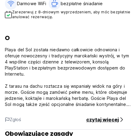
Darmowe WiFi
bezpłatne śniadanie‎
Zarezerwuj z 8-dniowym wyprzedzeniem, aby móc bezpłatnie
anulować rezerwację.
O
Playa del Sol została niedawno całkowicie odnowiona i
oferuje nowoczesny i tradycyjny marokański wystrój, w tym
4 wspólne części dzienne z telewizorem, konsolą
PlayStation i bezpłatnym bezprzewodowym dostępem do
Internetu.
Z tarasu na dachu roztacza się wspaniały widok na góry i
morze. Goście mogą zamówić pełne menu, które obejmuje
jedzenie, koktajle i marokańską herbatę. Goście Playa del
Sol mogą także zjeść opcjonalne śniadanie kontynentalne.
Wszystkie pokoje są przestronne i wyposażone w schowek
czytaj więcej
Zgłoś
na rzeczy osobiste. W hostelu każdy pokój wieloosobowy
obejmuje wspólną łazienkę z prysznicem.
Obowiązujące zasady
Apartamenty jednoosobowe posiadają prywatną łazienkę