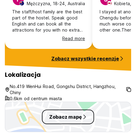
Mężczyzna, 18-24, Australia
Kobieta, 
The staff/host family are the best
I stayed at anoth
part of the hostel. Speak good
Chengdu before b
English and can book all the
much worse comp
attractions for you with no extra
other one.There'
cost. Good social vibe and can
bathrooms with ve
Read more
walk their pet dog Labubu. 10
the entire floor a
Yuan taxi to national park east
dirty and smelled 
gate. Best hostel in Zhangjiajie
and boys dorms 
Zobacz wszystkie recenzje
and the place to stay.
same floor, the h
dark. The rooms 
very clean, and d
Lokalizacja
place to smoke e
dark (and cold) st
No.419 WenHui Road, Gongshu District, Hangzhou,
outside the build
Chiny
sidewalk — wher
0.6km od centrum miasta
weird looks.
Zobacz mapę