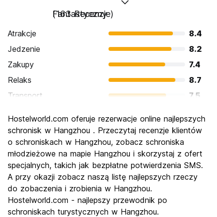
Fantastyczny
(163 Recenzje)
Atrakcje
8.4
Jedzenie
8.2
Zakupy
7.4
Relaks
8.7
Transport
7.5
Zwiedzanie
8.8
Hostelworld.com oferuje rezerwacje online najlepszych
Kultura
8.6
schronisk w Hangzhou . Przeczytaj recenzje klientów
Imprezy
o schroniskach w Hangzhou, zobacz schroniska
6.8
młodzieżowe na mapie Hangzhou i skorzystaj z ofert
Najlepsza wartość
8.0
specjalnych, takich jak bezpłatne potwierdzenia SMS.
A przy okazji zobacz naszą listę najlepszych rzeczy
do zobaczenia i zrobienia w Hangzhou.
Hostelworld.com - najlepszy przewodnik po
schroniskach turystycznych w Hangzhou.