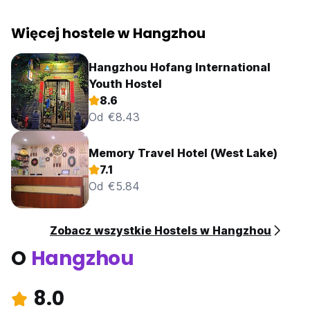
Więcej hostele w Hangzhou
Hangzhou Hofang International
Youth Hostel
8.6
Od €8.43
Memory Travel Hotel (West Lake)
7.1
Od €5.84
Zobacz wszystkie Hostels w Hangzhou
O
Hangzhou
8.0