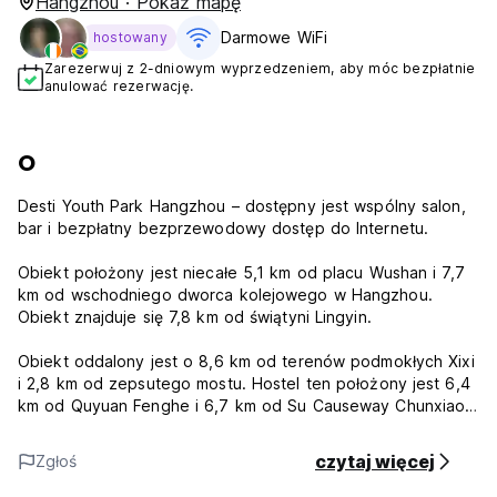
Hangzhou · Pokaż mapę
Darmowe WiFi
hostowany
Zarezerwuj z 2-dniowym wyprzedzeniem, aby móc bezpłatnie
anulować rezerwację.
O
Desti Youth Park Hangzhou – dostępny jest wspólny salon,
bar i bezpłatny bezprzewodowy dostęp do Internetu.
Obiekt położony jest niecałe 5,1 km od placu Wushan i 7,7
km od wschodniego dworca kolejowego w Hangzhou.
Obiekt znajduje się 7,8 km od świątyni Lingyin.
Obiekt oddalony jest o 8,6 km od terenów podmokłych Xixi
i 2,8 km od zepsutego mostu. Hostel ten położony jest 6,4
km od Quyuan Fenghe i 6,7 km od Su Causeway Chunxiao.
Odległość od Bai Dyke wynosi 3 km, a od centrum
czytaj więcej
Zgłoś
sportowego Huanglong – 3,3 km. Najbliższe lotnisko to
międzynarodowy port lotniczy Hangzhou Xiaoshan oddalony