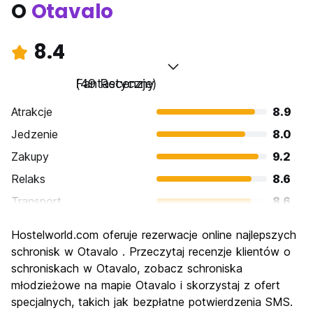
O
Otavalo
8.4
Fantastyczny
(49 Recenzje)
Atrakcje
8.9
Jedzenie
8.0
Zakupy
9.2
Relaks
8.6
Transport
8.6
Zwiedzanie
8.5
Hostelworld.com oferuje rezerwacje online najlepszych
Kultura
8.8
schronisk w Otavalo . Przeczytaj recenzje klientów o
Imprezy
schroniskach w Otavalo, zobacz schroniska
6.0
młodzieżowe na mapie Otavalo i skorzystaj z ofert
Najlepsza wartość
8.6
specjalnych, takich jak bezpłatne potwierdzenia SMS.