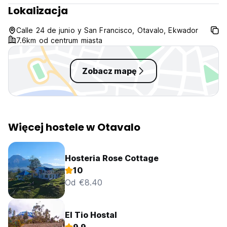
Payment upon arrival by cash, credit and debit card
Lokalizacja
Taxes included
Breakfast included
Calle 24 de junio y San Francisco, Otavalo, Ekwador
7.6km od centrum miasta
Zobacz mapę
Więcej hostele w Otavalo
Hosteria Rose Cottage
10
Od €8.40
El Tio Hostal