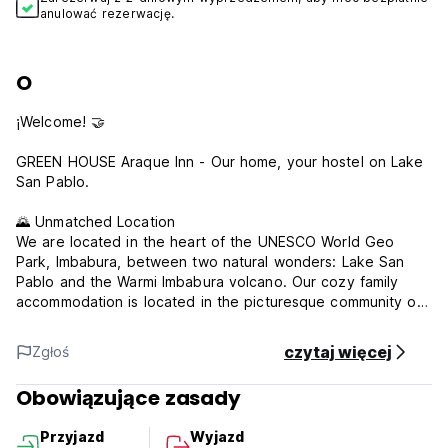
anulować rezerwację.
O
¡Welcome! 🤝
GREEN HOUSE Araque Inn - Our home, your hostel on Lake
San Pablo.
🌄 Unmatched Location
We are located in the heart of the UNESCO World Geo
Park, Imbabura, between two natural wonders: Lake San
Pablo and the Warmi Imbabura volcano. Our cozy family
accommodation is located in the picturesque community of
Araque, San Pablo del Lago parish, in the Otavalo canton.
czytaj więcej
Zgłoś
🌟 Spectacular Views
Enjoy from our terrace (MIRADOR) the most impressive
Obowiązujące zasady
views of the volcanoes and Lake San Pablo. A perfect
setting for your moments of rest and contemplation.
Przyjazd
Wyjazd