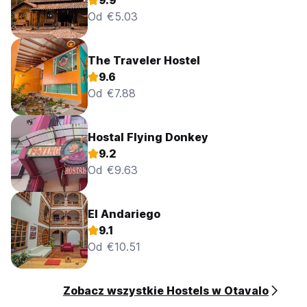
9.9
Od €5.03
The Traveler Hostel
9.6
Od €7.88
Hostal Flying Donkey
9.2
Od €9.63
El Andariego
9.1
Od €10.51
Zobacz wszystkie Hostels w Otavalo