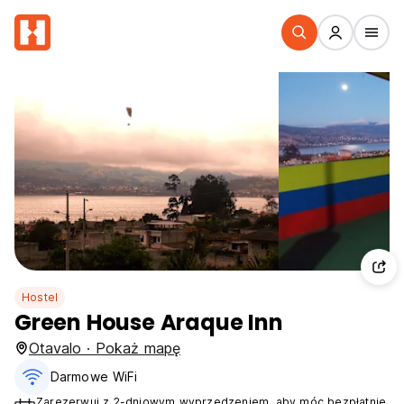
Hostel
Green House Araque Inn
Otavalo · Pokaż mapę
Darmowe WiFi
Zarezerwuj z 2-dniowym wyprzedzeniem, aby móc bezpłatnie