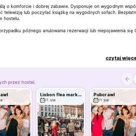
yślą o komforcie i dobrej zabawie. Dysponuje on wygodnym wsp
ć telewizję lub poczytać książkę na wygodnych sofach. Bezpłat
 hostelu.
przypadku późnego anulowania rezerwacji lub niepojawienia się 
i są o wcześniejsze powiadomienie nas o tym fakcie pocztą
czytaj więce
ązywać inne warunki i dodatkowe opłaty.
betową.
ch przez hostel.
sobę za noc (maksymalnie 14€ za osobę za pobyt).
awl
Lisbon flea market
Pubcrawl
ie
11 sie
11 sie
nal language)