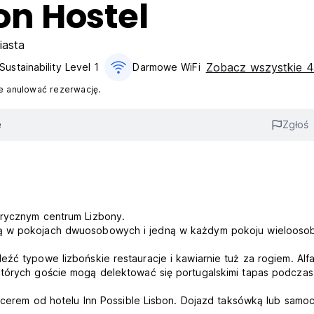
on Hostel
iasta
Zobacz wszystkie 4
Sustainability Level 1
Darmowe WiFi
 anulować rezerwację.
e
Zgłoś
orycznym centrum Lizbony.
tną w pokojach dwuosobowych i jedną w każdym pokoju wieloos
eźć typowe lizbońskie restauracje i kawiarnie tuż za rogiem. Alf
których goście mogą delektować się portugalskimi tapas podczas
spacerem od hotelu Inn Possible Lisbon. Dojazd taksówką lub sam