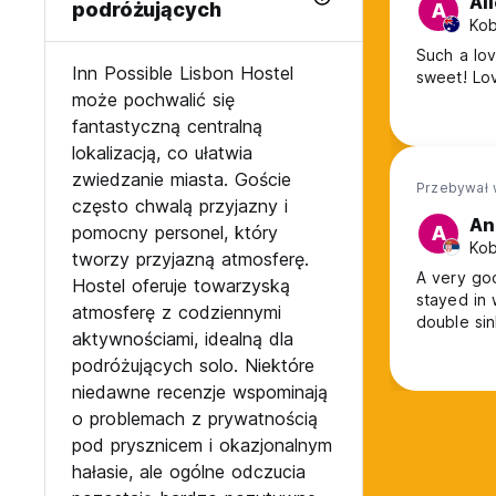
Al
podróżujących
A
Kob
Such a lov
Inn Possible Lisbon Hostel
sweet! Lo
może pochwalić się
fantastyczną centralną
lokalizacją, co ułatwia
zwiedzanie miasta. Goście
Przebywał 
często chwalą przyjazny i
An
pomocny personel, który
A
Kob
tworzy przyjazną atmosferę.
A very goo
Hostel oferuje towarzyską
stayed in 
atmosferę z codziennymi
double sin
aktywnościami, idealną dla
podróżujących solo. Niektóre
niedawne recenzje wspominają
o problemach z prywatnością
pod prysznicem i okazjonalnym
hałasie, ale ogólne odczucia