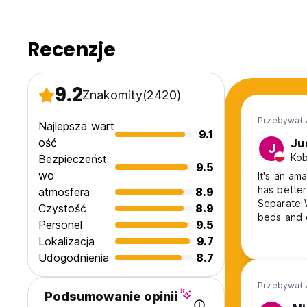
Recenzje
9.2
Znakomity
(2420)
Przebywał 
Najlepsza wart
9.1
ość
Ju
J
Kob
Bezpieczeńst
9.5
wo
It's an am
has better
atmosfera
8.9
Separate W
Czystość
8.9
beds and 
Personel
9.5
figure out
Lokalizacja
9.7
spaces for
Udogodnienia
8.7
high to yo
Przebywał 
Podsumowanie opinii