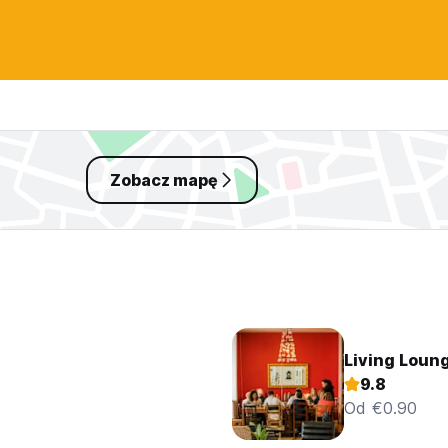
Zobacz mapę
Living Loun
9.8
Od €0.90