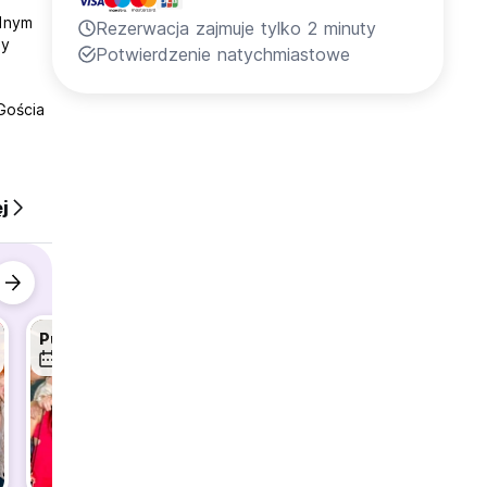
ólnym
Rezerwacja zajmuje tylko 2 minuty
ny
Potwierdzenie natychmiastowe
Gościa
j
Pubcrawl
Pubcrawl
Pubcra
12 sie
13 sie
14 sie