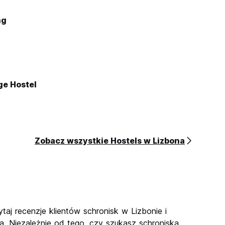
ng
ge Hostel
Zobacz wszystkie Hostels w Lizbona
taj recenzje klientów schronisk w Lizbonie i
a. Niezależnie od tego, czy szukasz schroniska