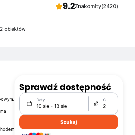
9.2
Znakomity
(2420)
2 obiektów
Sprawdź dostępność
obowym.
Daty
Gości
ama
Szukaj
ochodem