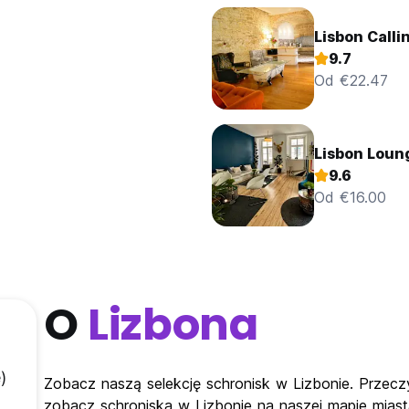
Lisbon Calli
9.7
Od €22.47
Lisbon Loun
9.6
Od €16.00
O
Lizbona
)
Zobacz naszą selekcję schronisk w Lizbonie. Przeczy
zobacz schroniska w Lizbonie na naszej mapie miast