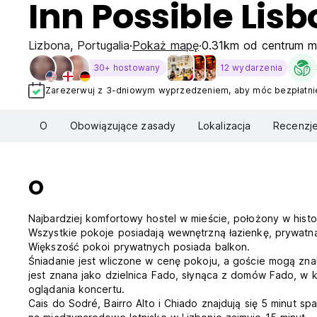
Inn Possible Lisb
Lizbona
,
Portugalia
Pokaż mapę
0.31km od centrum m
30+ hostowany
12 wydarzenia
Zarezerwuj z 3-dniowym wyprzedzeniem, aby móc bezpłatnie
O
Obowiązujące zasady
Lokalizacja
Recenzj
O
Najbardziej komfortowy hostel w mieście, położony w hist
Wszystkie pokoje posiadają wewnętrzną łazienkę, prywa
Większość pokoi prywatnych posiada balkon.
Śniadanie jest wliczone w cenę pokoju, a goście mogą znal
jest znana jako dzielnica Fado, słynąca z domów Fado, w 
oglądania koncertu.
Cais do Sodré, Bairro Alto i Chiado znajdują się 5 minut 