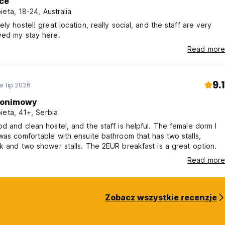
ice
ieta, 18-24, Australia
ely hostel! great location, really social, and the staff are very
ved my stay here.
Read more
9.1
w lip 2026
onimowy
ieta, 41+, Serbia
d and clean hostel, and the staff is helpful. The female dorm I
was comfortable with ensuite bathroom that has two stalls,
k and two shower stalls. The 2EUR breakfast is a great option.
Read more
Zobacz wszystkie recenzje