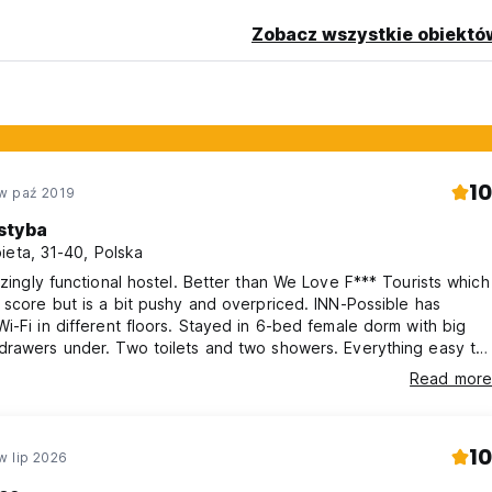
Zobacz wszystkie obiektó
10
w paź 2019
styba
ieta, 31-40, Polska
azingly functional hostel. Better than We Love F*** Tourists which
 score but is a bit pushy and overpriced. INN-Possible has
i-Fi in different floors. Stayed in 6-bed female dorm with big
drawers under. Two toilets and two showers. Everything easy to
, good smell everywhere. Very kind, chill vibe. Two separate
Read more
 hanging out, nice bar, 2nd floor so you don't need to climb too
ur room. Amazing!! breakfast included! Thank you!!!!
10
w lip 2026