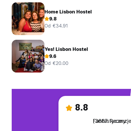
Home Lisbon Hostel
9.8
Od €34.91
Yes! Lisbon Hostel
9.6
Od €20.00
8.8
Fantastyczny
(3687 Recenzje