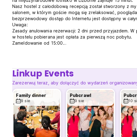
na międzynarodowe lotnisko w Lizbonie zajmuje 15 minut.
Nasz hostel z całodobową recepcją został stworzony z m
salonem, w którym goście mogą się zrelaksować, poogląda
bezprzewodowy dostęp do Internetu jest dostępny w całym
Uwaga:
Zasady anulowania rezerwacji: 2 dni przed przyjazdem. W 
w hostelu pobierana jest opłata za pierwszą noc pobytu.
Zameldowanie od 15:00
Wymeldowanie przed godziną 12:00
Goście, którzy planują zameldowanie po północy, proszen
elektroniczną.
W przypadku rezerwacji dla 7 lub więcej osób mogą obowi
Linkup Events
Płatność po przyjeździe gotówką, kartą kredytową lub de
Podatki wliczone w cenę.
Zarezerwuj teraz, aby dołączyć do wydarzeń organizowany
Śniadanie wliczone w cenę.
Opłata nie jest wliczona w cenę: Podatek miejski 2€ za o
Family dinner
Pubcrawl
Pubcr
Brak godziny policyjnej.
9 sie
9 sie
10 s
Zakaz palenia.
Zwierzęta nie są akceptowane. (Auto-translated from origi