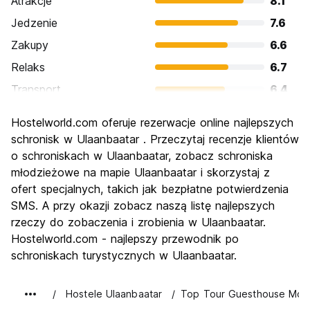
Atrakcje
8.1
Jedzenie
7.6
Zakupy
6.6
Relaks
6.7
Transport
6.4
Zwiedzanie
7.6
Hostelworld.com oferuje rezerwacje online najlepszych
Kultura
7.7
schronisk w Ulaanbaatar . Przeczytaj recenzje klientów
Imprezy
o schroniskach w Ulaanbaatar, zobacz schroniska
6.0
młodzieżowe na mapie Ulaanbaatar i skorzystaj z
Najlepsza wartość
8.0
ofert specjalnych, takich jak bezpłatne potwierdzenia
SMS. A przy okazji zobacz naszą listę najlepszych
rzeczy do zobaczenia i zrobienia w Ulaanbaatar.
Hostelworld.com - najlepszy przewodnik po
schroniskach turystycznych w Ulaanbaatar.
Hostele Ulaanbaatar
Top Tour Guesthouse Mong