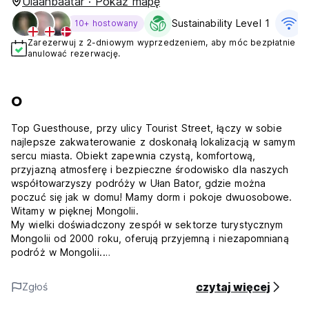
Ulaanbaatar · Pokaż mapę
Sustainability Level 1
D
10+ hostowany
Zarezerwuj z 2-dniowym wyprzedzeniem, aby móc bezpłatnie
anulować rezerwację.
O
Top Guesthouse, przy ulicy Tourist Street, łączy w sobie
najlepsze zakwaterowanie z doskonałą lokalizacją w samym
sercu miasta. Obiekt zapewnia czystą, komfortową,
przyjazną atmosferę i bezpieczne środowisko dla naszych
współtowarzyszy podróży w Ułan Bator, gdzie można
poczuć się jak w domu! Mamy dorm i pokoje dwuosobowe.
Witamy w pięknej Mongolii.
My wielki doświadczony zespół w sektorze turystycznym
Mongolii od 2000 roku, oferują przyjemną i niezapomnianą
podróż w Mongolii.
Pomożemy Ci odkryć naszą bogatą historię, piękną
przyrodę i tradycyjną gościnność koczowniczego życia
czytaj więcej
Zgłoś
podczas jednego z najbardziej niesamowitych wakacji, jakie
kiedykolwiek miałeś. Szereg interesujących wycieczek