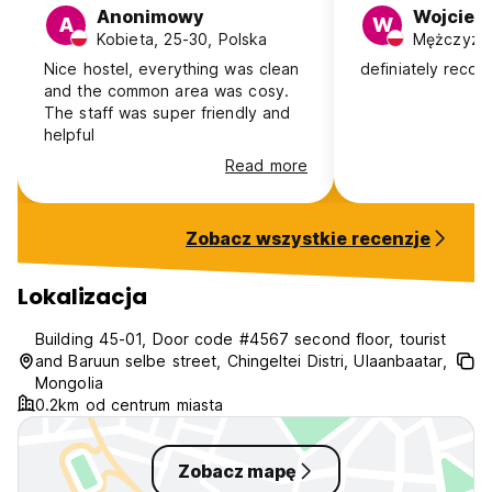
Anonimowy
Wojciec
A
W
Kobieta, 25-30, Polska
Mężczyzna
Nice hostel, everything was clean
definiately reco
and the common area was cosy.
The staff was super friendly and
helpful
Read more
Zobacz wszystkie recenzje
Lokalizacja
Building 45-01, Door code #4567 second floor, tourist
and Baruun selbe street, Chingeltei Distri, Ulaanbaatar,
Mongolia
0.2km od centrum miasta
Zobacz mapę