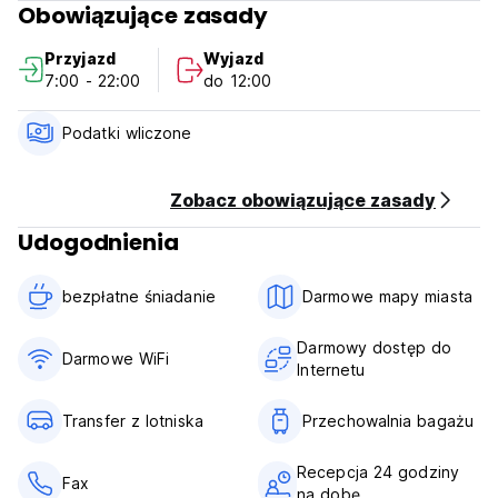
Obowiązujące zasady
przygodowych na bezkresne stepy Wielkiego Chinggis
Khaan; region alpejski graniczący z lasami Syberii;
Przyjazd
Wyjazd
krystalicznie nawodnione jezioro Huvsgul; najpiękniejsze i
7:00 - 22:00
do 12:00
dziewicze pustkowia Azji, gdzie ośnieżone góry Ałtaj; dom
dinozaurów - pustynia Gobi, starożytna stolica Wielkiego
Imperium Mongołów; i zwyczaje koczowniczego życia
Podatki wliczone
czekają na Ciebie. (Auto-translated from original language)
Zobacz obowiązujące zasady
Udogodnienia
bezpłatne śniadanie‎
Darmowe mapy miasta
Darmowy dostęp do
Darmowe WiFi
Internetu
Transfer z lotniska
Przechowalnia bagażu
Recepcja 24 godziny
Fax
na dobę