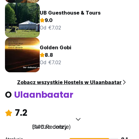
UB Guesthouse & Tours
9.0
Od €7.02
Golden Gobi
8.8
Od €7.02
Zobacz wszystkie Hostels w Ulaanbaatar
O
Ulaanbaatar
7.2
Bardzo dobry
(140 Recenzje)