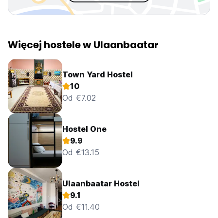
Więcej hostele w Ulaanbaatar
Town Yard Hostel
10
Od €7.02
Hostel One
9.9
Od €13.15
Ulaanbaatar Hostel
9.1
Od €11.40