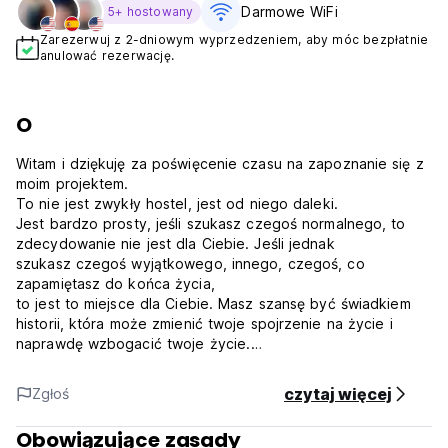
Darmowe WiFi
5+ hostowany
Zarezerwuj z 2-dniowym wyprzedzeniem, aby móc bezpłatnie
anulować rezerwację.
O
Witam i dziękuję za poświęcenie czasu na zapoznanie się z
moim projektem.
To nie jest zwykły hostel, jest od niego daleki.
Jest bardzo prosty, jeśli szukasz czegoś normalnego, to
zdecydowanie nie jest dla Ciebie. Jeśli jednak
szukasz czegoś wyjątkowego, innego, czegoś, co
zapamiętasz do końca życia,
to jest to miejsce dla Ciebie. Masz szansę być świadkiem
historii, która może zmienić twoje spojrzenie na życie i
naprawdę wzbogacić twoje życie.
spojrzenie na życie i naprawdę wzbogacić swoje podróże,
wystarczy, że wyjdziesz ze swojej strefy komfortu i
czytaj więcej
Zgłoś
przyjedziesz tutaj, aby posłuchać naszej historii i uczyć się.
The War Hostel jest znany na całym świecie, niezliczone
Obowiązujące zasady
artykuły i filmy dokumentalne zostały opublikowane na jego