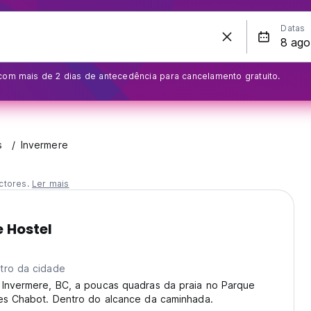
Datas
com mais de 2 dias de antecedência para cancelamento gratuito.
s
Invermere
ctores.
Ler mais
 Hostel
tro da cidade
 Invermere, BC, a poucas quadras da praia no Parque
mes Chabot. Dentro do alcance da caminhada.