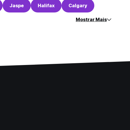
Jaspe
Halifax
Calgary
Mostrar Mais