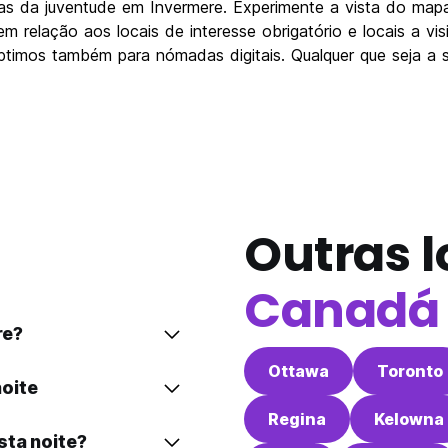
das da juventude em Invermere. Experimente a vista do mapa
 relação aos locais de interesse obrigatório e locais a vi
óptimos também para nómadas digitais. Qualquer que seja a 
Outras l
Canadá
re?
Ottawa
Toronto
oite
Regina
Kelowna
sta noite?