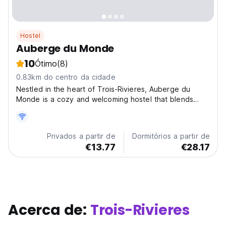
Hostel
Auberge du Monde
10
Ótimo
(8)
0.83km do centro da cidade
Nestled in the heart of Trois-Rivieres, Auberge du
Monde is a cozy and welcoming hostel that blends
convenience with charm. Perfectly positioned for
explorers, it’s just 13 km from the lush greens of Club
de Golf Godefroy and 24 km from the fascinating
Privados a partir de
Dormitórios a partir de
Musee...
€13.77
€28.17
Acerca de:
Trois-Rivieres