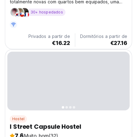
totalmente novas com quartos bem equipados, uma
aconchegante área comum com lareira, uma grande
30+ hospedados
cozinha luxuosa para hóspedes, todos localizados nos
melhores bairros de vida noturna de DC.
Privados a partir de
Dormitórios a partir de
€16.22
€27.16
Hostel
I Street Capsule Hostel
7.6
Muito bom
(32)