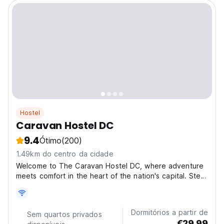
Hostel
Caravan Hostel DC
9.4
Ótimo
(200)
1.49km do centro da cidade
Welcome to The Caravan Hostel DC, where adventure
meets comfort in the heart of the nation's capital. Step
into our vibrant space, nestled in the lively
neighborhood of Adams Morgan, pulsating with local
flavor and energy. Experience the fusion of
Dormitórios a partir de
Sem quartos privados
convenience...
€29.99