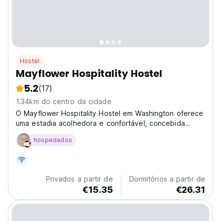
Hostel
Mayflower Hospitality Hostel
5.2
(17)
1.34km do centro da cidade
O Mayflower Hospitality Hostel em Washington oferece
uma estadia acolhedora e confortável, concebida
exclusivamente para adultos, combinando conveniência
hospedados
com um toque de lar. Os hóspedes podem desfrutar
de quartos com ar condicionado, equipados com Wi-
Fi...
Privados a partir de
Dormitórios a partir de
€15.35
€26.31