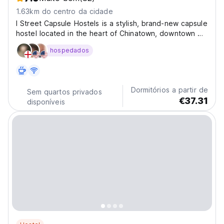
1.63km do centro da cidade
I Street Capsule Hostels is a stylish, brand-new capsule
hostel located in the heart of Chinatown, downtown DC
—just steps from the Convention Center and major
hospedados
sights. Enjoy modern, upgraded interiors, free
breakfast, and unbeatable access to everything the...
Dormitórios a partir de
Sem quartos privados
€37.31
disponíveis