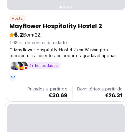
Hostel
Mayflower Hospitality Hostel 2
6.2
Bom
(22)
1.08km do centro da cidade
O Mayflower Hospitality Hostel 2 em Washington
oferece um ambiente acolhedor e agradável apenas
para adultos, ideal para viajantes que procuram
5+ hospedados
conforto e conveniência. Os hóspedes podem manter-
se conectados com o WiFi gratuito disponível nas
áreas públicas,...
Privados a partir de
Dormitórios a partir de
€30.69
€26.31