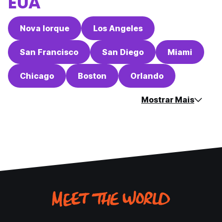
EUA
Nova Iorque
Los Angeles
San Francisco
San Diego
Miami
Chicago
Boston
Orlando
Mostrar Mais