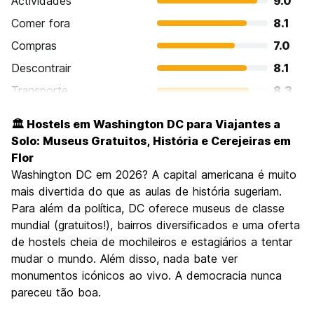
Actividades
9.0
Comer fora
8.1
Compras
7.0
Descontrair
8.1
Transporte
8.3
Visitas turísticas
9.4
🏛️ Hostels em Washington DC para Viajantes a
Cultura
9.3
Solo: Museus Gratuitos, História e Cerejeiras em
Festas / vida noturna
Flor
7.2
Washington DC em 2026? A capital americana é muito
Custo-beneficio
8.0
mais divertida do que as aulas de história sugeriam.
Para além da política, DC oferece museus de classe
mundial (gratuitos!), bairros diversificados e uma oferta
de hostels cheia de mochileiros e estagiários a tentar
mudar o mundo. Além disso, nada bate ver
monumentos icónicos ao vivo. A democracia nunca
pareceu tão boa.