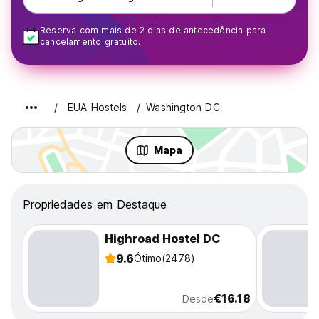
Reserva com mais de 2 dias de antecedência para
cancelamento gratuito.
EUA Hostels
Washington DC
Mapa
Propriedades em Destaque
Highroad Hostel DC
9.6
Ótimo
(2478)
€16.18
Desde