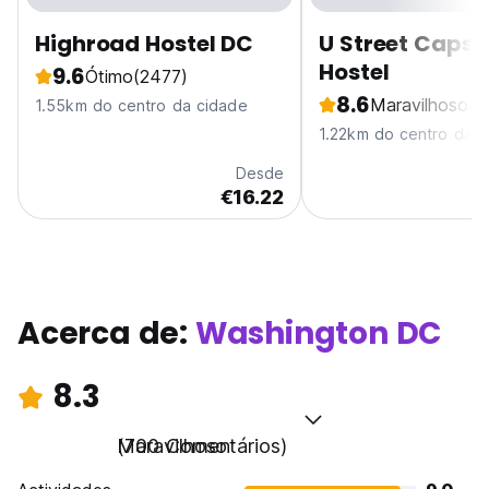
Highroad Hostel DC
U Street Capsu
Hostel
9.6
Ótimo
(2477)
8.6
Maravilhoso
(3
1.55km do centro da cidade
1.22km do centro da c
Desde
€16.22
Acerca de:
Washington DC
8.3
Maravilhoso
(700 Comentários)