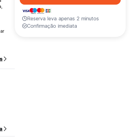
a
Reserva leva apenas 2 minutos
Confirmação imediata
ar
s
a