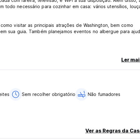
da com lareira, televisão, e WiFi a sua disposição. Além disso, 
essário para cozinhar em casa: vários utensílios, louça,
r como visitar as principais atrações de Washington, bem como
r em sua guia. Também planejamos eventos no albergue para ajud
Ler mai
eites
Sem recolher obrigatório
Não fumadores
Ver as Regras da Cas