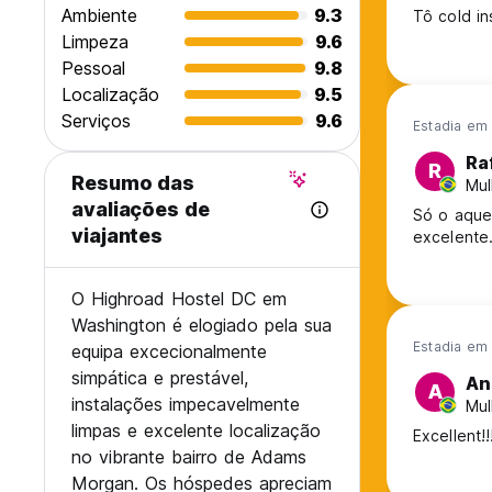
Ambiente
9.3
Tô cold in
Limpeza
9.6
Pessoal
9.8
Localização
9.5
Serviços
9.6
Estadia em 
Ra
R
Resumo das
Mul
avaliações de
Só o aquec
viajantes
excelente
O Highroad Hostel DC em
Washington é elogiado pela sua
Estadia em 
equipa excecionalmente
simpática e prestável,
An
A
instalações impecavelmente
Mul
limpas e excelente localização
Excellent!
no vibrante bairro de Adams
Morgan. Os hóspedes apreciam