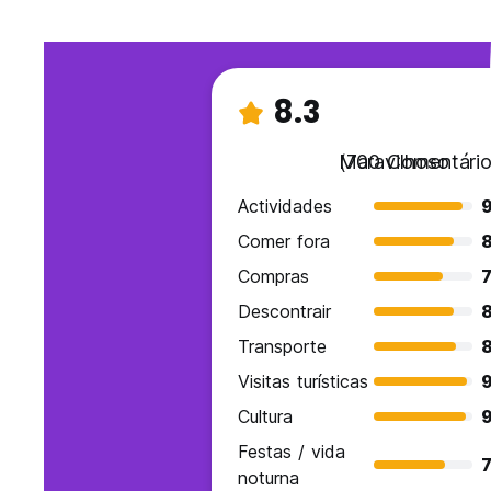
8.3
Maravilhoso
(700 Comentário
Actividades
9
Comer fora
8
Compras
7
Descontrair
8
Transporte
Visitas turísticas
9
Cultura
9
Festas / vida
7
noturna