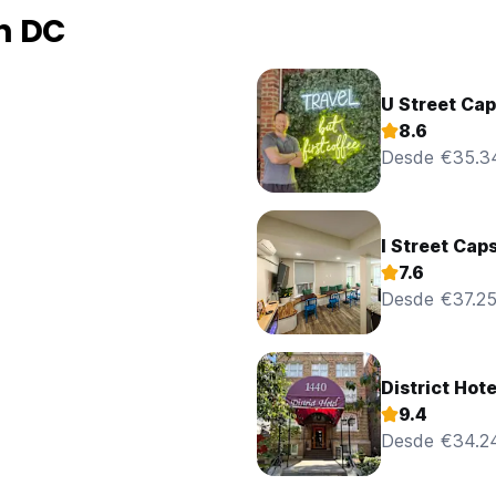
n DC
U Street Cap
8.6
Desde €35.3
I Street Cap
7.6
Desde €37.2
District Hote
9.4
Desde €34.2