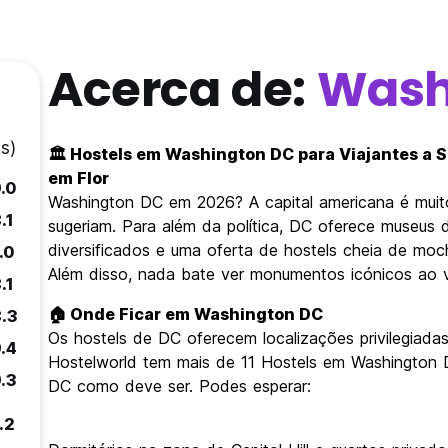
Acerca de:
Wash
s)
🏛️ Hostels em Washington DC para Viajantes a So
em Flor
.0
Washington DC em 2026? A capital americana é muito 
.1
sugeriam. Para além da política, DC oferece museus de
diversificados e uma oferta de hostels cheia de moch
.0
Além disso, nada bate ver monumentos icónicos ao 
.1
🏠 Onde Ficar em Washington DC
8.3
Os hostels de DC oferecem localizações privilegiadas
.4
Hostelworld tem mais de 11 Hostels em Washington D
.3
DC como deve ser. Podes esperar:
.2