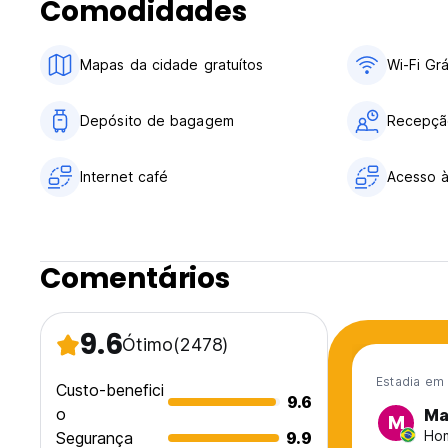
Comodidades
Mapas da cidade gratuítos
Wi-Fi Grá
Depósito de bagagem
Recepçã
Internet café
Acesso à
Comentários
9.6
Ótimo
(2478)
Estadia em 
Custo-benefici
9.6
o
Ma
M
Hom
Segurança
9.9