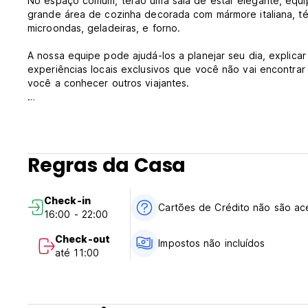
No espaço comum, terão uma sala de estar elegante, equipa
grande área de cozinha decorada com mármore italiana, tém todo nec
microondas, geladeiras, e forno.
A nossa equipe pode ajudá-los a planejar seu dia, explica
experiências locais exclusivos que você não vai encontra
você a conhecer outros viajantes.
Venham nos conhecer!
Regras da Casa
Check-in
Cartões de Crédito não são ac
16:00 - 22:00
Check-out
Impostos não incluídos
até 11:00