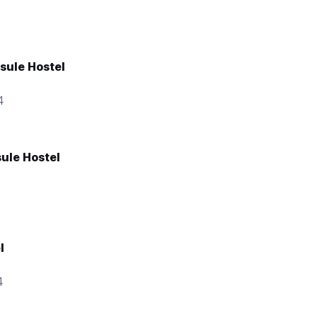
sule Hostel
4
sule Hostel
5
l
4