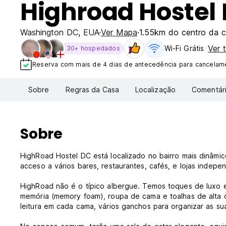
Highroad Hostel
Washington DC
,
EUA
Ver Mapa
1.55km do centro da 
Ver 
Wi-Fi Grátis
30+ hospedados
Reserva com mais de 4 dias de antecedência para cancelame
Sobre
Regras da Casa
Localização
Comentár
Sobre
HighRoad Hostel DC está localizado no bairro mais dinâm
acceso a vários bares, restaurantes, cafés, e lojas indep
HighRoad não é o típico albergue. Temos toques de luxo
memória (memory foam), roupa de cama e toalhas de alta q
leitura em cada cama, vários ganchos para organizar as sua