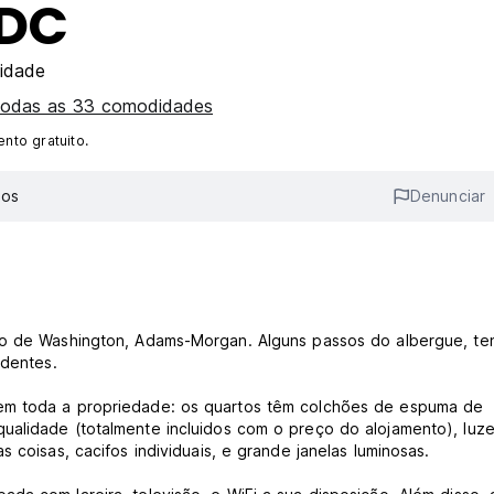
 DC
cidade
todas as 33 comodidades
nto gratuito.
ios
Denunciar
ico de Washington, Adams-Morgan. Alguns passos do albergue, te
endentes.
 em toda a propriedade: os quartos têm colchões de espuma de
ualidade (totalmente incluidos com o preço do alojamento), luz
s coisas, cacifos individuais, e grande janelas luminosas.