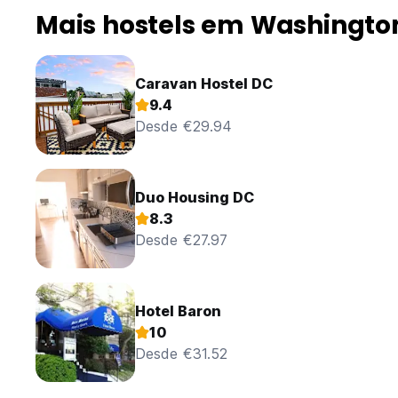
Mais hostels em Washingto
Caravan Hostel DC
9.4
Desde €29.94
Duo Housing DC
8.3
Desde €27.97
Hotel Baron
10
Desde €31.52