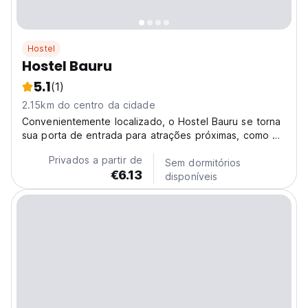
Hostel
Hostel Bauru
5.1
(1)
2.15km do centro da cidade
Convenientemente localizado, o Hostel Bauru se torna
sua porta de entrada para atrações próximas, como o
Bauru Shopping e o Zoológico Municipal,
Privados a partir de
proporcionando uma mistura de agitação urbana e
Sem dormitórios
€6.13
beleza natural.
disponíveis