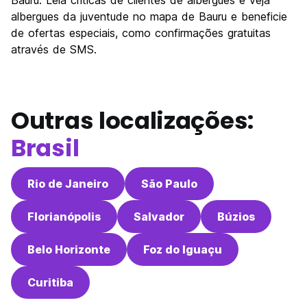
Bauru. Leia críticas de clientes de albergues e veja
albergues da juventude no mapa de Bauru e beneficie
de ofertas especiais, como confirmações gratuitas
através de SMS.
Outras localizações:
Brasil
Rio de Janeiro
São Paulo
Florianópolis
Salvador
Búzios
Belo Horizonte
Foz do Iguaçu
Curitiba