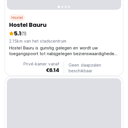
Hostel
Hostel Bauru
5.1
(1)
2.15km van het stadscentrum
Hostel Bauru is gunstig gelegen en wordt uw
toegangspoort tot nabijgelegen bezienswaardigheden,
zoals het Bauru-winkelcentrum en de gemeentelijke
Privé-kamer vanaf
dierentuin, en biedt een mix van stedelijke opwinding
Geen slaapzalen
€6.14
en natuurlijke schoonheid.
beschikbaar