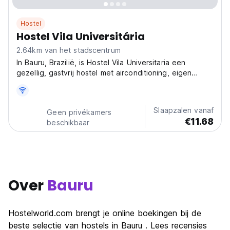
Hostel
Hostel Vila Universitária
2.64km van het stadscentrum
In Bauru, Brazilië, is Hostel Vila Universitaria een
gezellig, gastvrij hostel met airconditioning, eigen
badkamers en een ontspannen sfeer. Perfect om de
attracties van de stad te verkennen. (Auto-translated
from original language)
Slaapzalen vanaf
Geen privékamers
€11.68
beschikbaar
Over
Bauru
Hostelworld.com brengt je online boekingen bij de
beste selectie van hostels in Bauru . Lees recensies