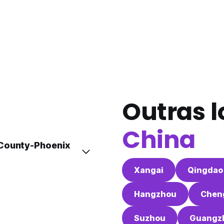
Outras l
China
 County-Phoenix
Xangai
Qingdao
Hangzhou
Chen
Suzhou
Guangz