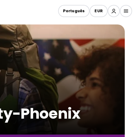
Português
EUR
ty-Phoenix