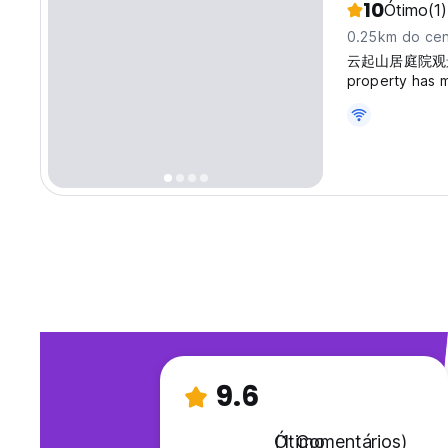
10
Ótimo
(1)
0.25km do cen
云起山居庭院观景民宿 
property has m
rooms. With a 
WiFi, while ce
9.6
Ótimo
(1 Comentários)