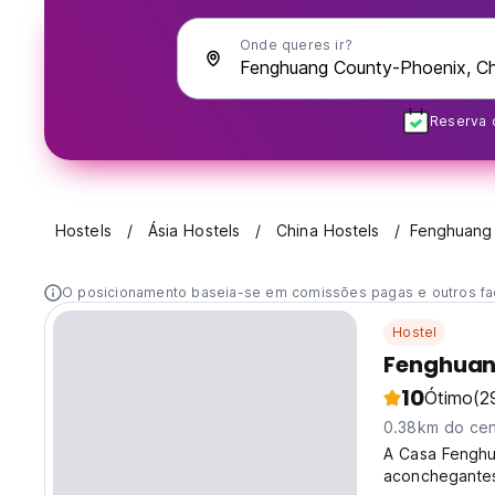
Onde queres ir?
Reserva 
Hostels
Ásia Hostels
China Hostels
Fenghuang
O posicionamento baseia-se em comissões pagas e outros fa
Hostel
Fenghuan
10
Ótimo
(2
0.38km do cen
A Casa Fengh
aconchegante