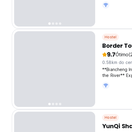
Hostel
Border To
9.7
Ótimo
(
0.58km do cen
**Biancheng In
the River** Ex
Biancheng Inte
scenic center*
Hostel
YunQi Sh