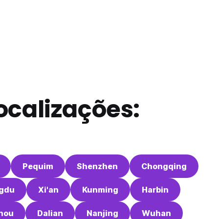
ocalizações:
Pequim
Shenzhen
Chongqing
gdu
Xi'an
Kunming
Harbin
hou
Dalian
Nanjing
Wuhan