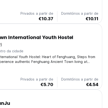
Privados a partir de
Dormitórios a partir de
€10.37
€10.11
wn International Youth Hostel
2)
tro da cidade
ternational Youth Hostel: Heart of Fenghuang, Steps from
perience authentic Fenghuang Ancient Town living at
rnational Youth Hostel! Perfectly located **right in the
*, we're just **20 meters from the...
Privados a partir de
Dormitórios a partir de
€5.70
€4.54
anJu