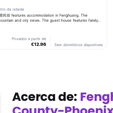
tro da cidade
features accommodation in Fenghuang. The
ountain and city views. The guest house features family
private bathroom, units at the guest house also boast free
rtain rooms are equipped with a patio. The guest...
Privados a partir de
€12.96
Sem dormitórios disponíveis
Acerca de:
Feng
County-Phoeni