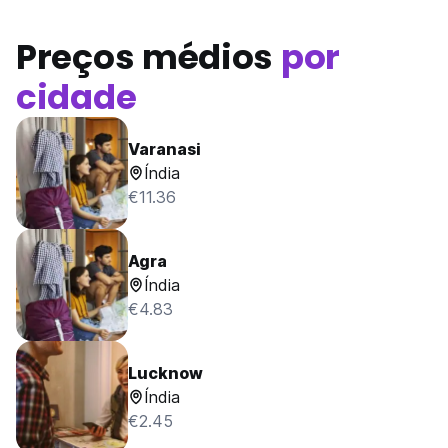
Preços médios
por
cidade
Varanasi
Índia
€11.36
Agra
Índia
€4.83
Lucknow
Índia
€2.45