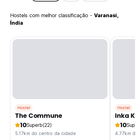
hostels com melhor classificação -
Varanasi,
Índia
Hostel
Hostel
The Commune
Inka Ka
10
10
Superb
(22)
Super
5.17km do centro da cidade
4.77km do 