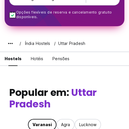
Opções flexíveis de reserva e cancelamento gratuito
disponíveis.
Índia Hostels
Uttar Pradesh
Hostels
Hotéis
Pensões
Popular em:
Uttar
Pradesh
Varanasi
Agra
Lucknow