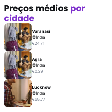
Preços médios
por
cidade
Varanasi
Índia
€24.71
Agra
Índia
€0.29
Lucknow
Índia
€68.77