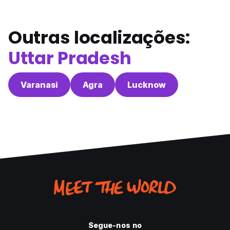
Outras localizações:
Uttar Pradesh
Varanasi
Agra
Lucknow
Segue-nos no