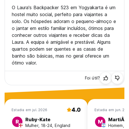
O Laura's Backpacker 523 em Yogyakarta é um
hostel muito social, perfeito para viajantes a
solo. Os hóspedes adoram o pequeno-almoço e
o jantar em estilo familiar incluídos, ótimos para
conhecer outros viajantes e receber dicas da
Laura. A equipa é amigável e prestável. Alguns
quartos podem ser quentes e as casas de
banho são básicas, mas no geral oferece um
ótimo valor.
Foi útil?
4.0
Estadia em jul. 2026
Estadia em jun. 20
Ruby-Kate
MartiÂ­n
R
M
Mulher, 18-24, England
Homem, 25