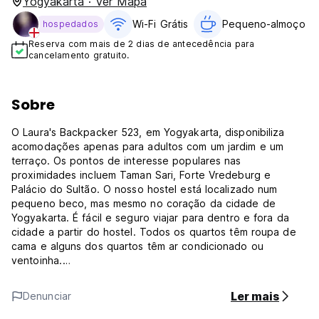
Yogyakarta · Ver Mapa
Wi-Fi Grátis
Pequeno-almoço gr
hospedados
Reserva com mais de 2 dias de antecedência para
cancelamento gratuito.
Sobre
O Laura's Backpacker 523, em Yogyakarta, disponibiliza
acomodações apenas para adultos com um jardim e um
terraço. Os pontos de interesse populares nas
proximidades incluem Taman Sari, Forte Vredeburg e
Palácio do Sultão. O nosso hostel está localizado num
pequeno beco, mas mesmo no coração da cidade de
Yogyakarta. É fácil e seguro viajar para dentro e fora da
cidade a partir do hostel. Todos os quartos têm roupa de
cama e alguns dos quartos têm ar condicionado ou
ventoinha.
Opções de pequeno-almoço à la carte e indonésio estão
disponíveis todas as manhãs no hostel.
Ler mais
Denunciar
O horário de check-in é às 14:00 todos os dias, mas pode
solicitar um check-in antecipado e é possível se ainda