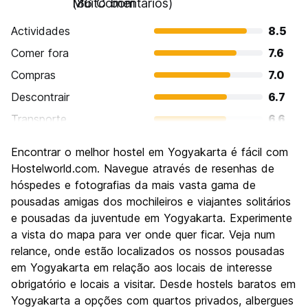
Muito bom
(86 Comentários)
Actividades
8.5
Comer fora
7.6
Compras
7.0
Descontrair
6.7
Transporte
6.6
Visitas turísticas
8.2
Encontrar o melhor hostel em Yogyakarta é fácil com
Cultura
8.5
Hostelworld.com. Navegue através de resenhas de
Festas / vida noturna
hóspedes e fotografias da mais vasta gama de
6.0
pousadas amigas dos mochileiros e viajantes solitários
Custo-beneficio
8.1
e pousadas da juventude em Yogyakarta. Experimente
a vista do mapa para ver onde quer ficar. Veja num
relance, onde estão localizados os nossos pousadas
em Yogyakarta em relação aos locais de interesse
obrigatório e locais a visitar. Desde hostels baratos em
Yogyakarta a opções com quartos privados, albergues