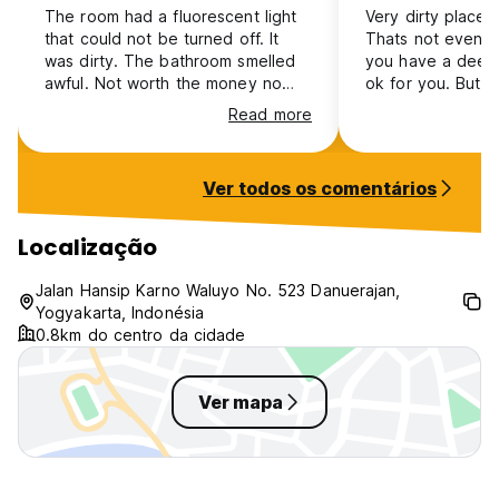
The room had a fluorescent light
Very dirty place. 
that could not be turned off. It
Thats not even th
was dirty. The bathroom smelled
you have a deep
awful. Not worth the money no
ok for you. But t
matter how cheap. Location hard
at 6 am (?!) so t
Read more
to get to, only on scooter so with
up (not the room
bags is a nightmare. Far away
bathroom, and the
from the area you most other
why they don’t do
Ver todos os comentários
travellers stay in: near
nobody is there. 
Prawirotaman street.
will wake up at 6
super loud and wil
Localização
outside the rooms loud
really bad experi
Jalan Hansip Karno Waluyo No. 523 Danuerajan,
not rest at all.
Yogyakarta, Indonésia
0.8km do centro da cidade
Ver mapa