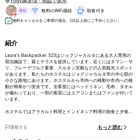
Yogyakarta · 地図で表示
無料のWiFi接続
朝食付き‎
滞在
無料キャンセルをご希望の場合、2日以上前にご予約ください。
紹介
Laura's Backpacker 523はジョグジャカルタにある大人専用の
宿泊施設で、庭とテラスを提供しています。近くにはタマン・サ
リ、フレーデブルク要塞、スルタン宮殿などの人気観光スポット
があります。私たちのホステルはジョグジャカルタ市の中心部の
小さな路地にあります。ホステルから市内への移動や市内への移
動が簡単かつ安全です。全客室にはベッドリネン、毛布、タオル
が備わっており、一部の客室にはエアコンまたはファンが付いて
います。
ホステルではアラカルト料理とインドネシア料理の朝食と夕食の
オプションを毎朝提供しています。
もっと読む
通報する
チェックイン時間は毎日午後 2 時ですが、早めのチェックインを
リクエストしていただければ、ベッドに余裕がある場合は可能で