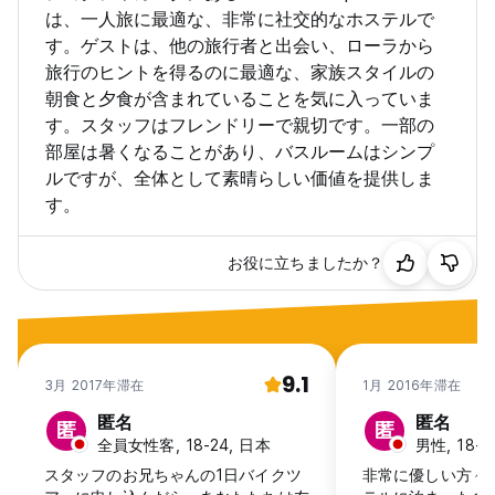
は、一人旅に最適な、非常に社交的なホステルで
す。ゲストは、他の旅行者と出会い、ローラから
旅行のヒントを得るのに最適な、家族スタイルの
朝食と夕食が含まれていることを気に入っていま
す。スタッフはフレンドリーで親切です。一部の
部屋は暑くなることがあり、バスルームはシンプ
ルですが、全体として素晴らしい価値を提供しま
す。
お役に立ちましたか？
9.1
3月 2017年滞在
1月 2016年滞在
匿名
匿名
匿
匿
全員女性客, 18-24, 日本
男性, 18-2
スタッフのお兄ちゃんの1日バイクツ
非常に優しい方々