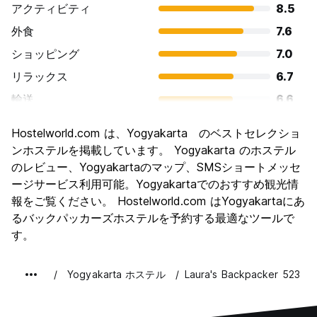
アクティビティ
8.5
外食
7.6
ショッピング
7.0
リラックス
6.7
輸送
6.6
観光
8.2
Hostelworld.com は、Yogyakarta のベストセレクショ
文化
8.5
ンホステルを掲載しています。 Yogyakarta のホステル
ナイトライフ
のレビュー、Yogyakartaのマップ、SMSショートメッセ
6.0
ージサービス利用可能。Yogyakartaでのおすすめ観光情
コストパフォーマンス
8.1
報をご覧ください。 Hostelworld.com はYogyakartaにあ
るバックパッカーズホステルを予約する最適なツールで
す。
Yogyakarta ホステル
Laura's Backpacker 523