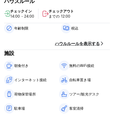
ハウスルール
す。シンプルなドミトリースタイルの寝具を備えたホステルで、
ベッドごとにレンタルしています。
チェックイン
チェックアウト
14:00 - 24:00
までの 12:00
タオルと毛布は料金に含まれていますが、デポジットが必要で、
デポジットでロッカーキーも入手できます。
年齢制限
税込
エアコンや扇風機付きのドミトリーもございますので、お好みに
合わせてお選びください。
ハウルルールを表示する
同じ部屋にいる他の旅行者に配慮して、睡眠中に大きな音を立て
施設
ないようにしてください。共用エリアがありますので、ご安心く
ださい。 (Auto-translated from original language)
朝食付き‎
無料のWiFi接続
インターネット接続
自転車置き場
荷物保管場所
ツアー/観光デスク
駐車場
客室清掃