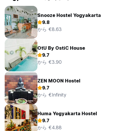
Snooze Hostel Yogyakarta
9.8
から €8.63
OtU By OstiC House
9.7
から €3.90
ZEN MOON Hostel
9.7
から €Infinity
Huma Yogyakarta Hostel
9.7
から €4.88