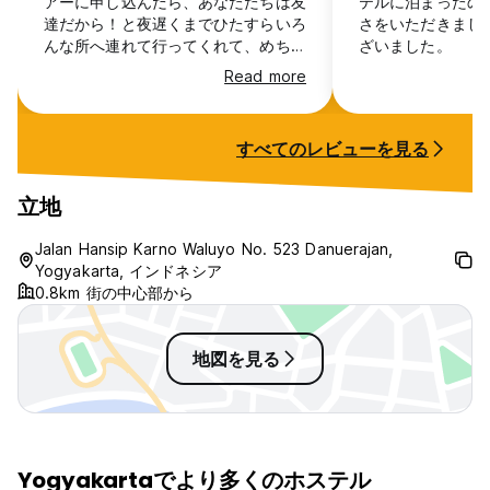
アーに申し込んだら、あなたたちは友
テルに泊まったの
達だから！と夜遅くまでひたすらいろ
さをいただきまし
んな所へ連れて行ってくれて、めちゃ
ざいました。
くちゃ優しくて楽しかったです！彼ら
Read more
に会いにまた遊びに来たい。スタッフ
がみんな親切。エアコン効いてて涼し
くて快適、ブランケットも貸してくれ
すべてのレビューを見る
ます。そして朝ご飯がめっちゃ豪華で
おいしい！ちょっと暗くて細い路地に
入るけど、マルボロ通りからもすぐで
立地
す。水シャワーなので、あとホットシ
ャワーがあれば完璧。Thank you for
Jalan Hansip Karno Waluyo No. 523 Danuerajan,
the great stay at Lauras! Great
Yogyakarta, インドネシア
stuff, great breakfast!
0.8km 街の中心部から
地図を見る
Yogyakartaでより多くのホステル