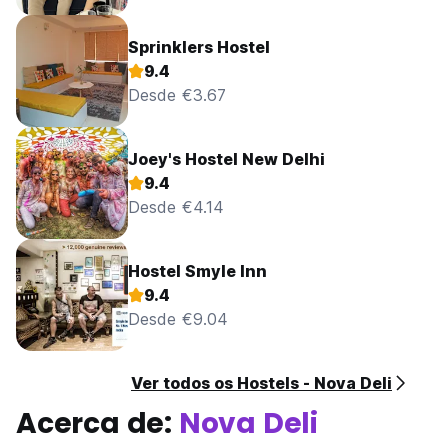
Sprinklers Hostel
9.4
Desde €3.67
Joey's Hostel New Delhi
9.4
Desde €4.14
Hostel Smyle Inn
9.4
Desde €9.04
Ver todos os Hostels - Nova Deli
Acerca de:
Nova Deli