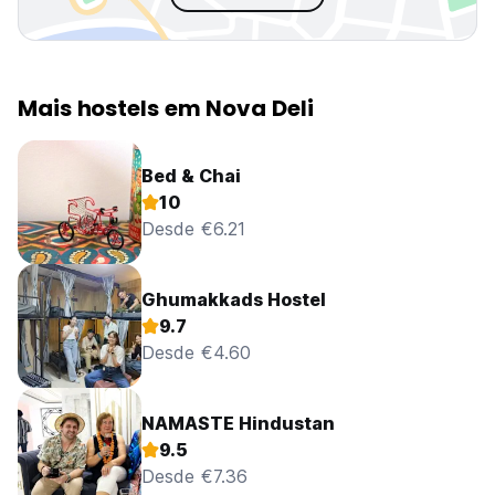
Mais hostels em Nova Deli
Bed & Chai
10
Desde €6.21
Ghumakkads Hostel
9.7
Desde €4.60
NAMASTE Hindustan
9.5
Desde €7.36