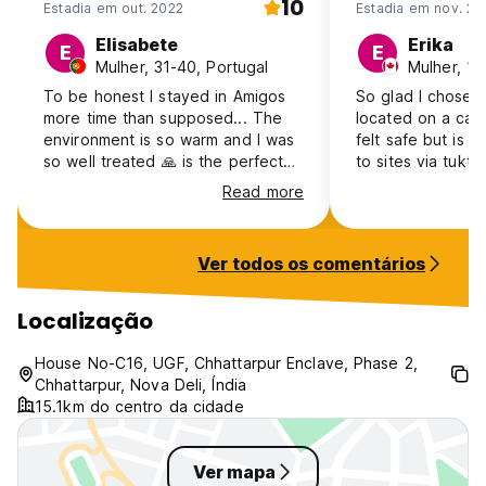
10
Estadia em out. 2022
Estadia em nov. 20
Elisabete
Erika
E
E
Mulher, 31-40, Portugal
Mulher, 1
To be honest I stayed in Amigos
So glad I chose th
more time than supposed... The
located on a calm
environment is so warm and I was
felt safe but is s
so well treated 🙏 is the perfect
to sites via tuktu
place to stay if you visit Delhi. Far
get to from airpor
Read more
away from the extremely noisy
There’s a good b
parts of the city but close from
around the corner
the metro, which is simply perfect.
offers great brea
Ver todos os comentários
You are like 2km from the metro
options that were 
and the metro is pretty chip,
The staff & comm
confortable and very intuitive. You
attracts is truly
Localização
can go everywhere! The staff is
my first 24h in I
super kind and respectful. They
whole place was 
House No-C16, UGF, Chhattarpur Enclave, Phase 2,
helped me so so much! I will
were comfy, and 
Chhattarpur, Nova Deli, Índia
always be thankfull. Enjoy you're
excellent. I rec
15.1km do centro da cidade
stay 🙏
100%!
Ver mapa