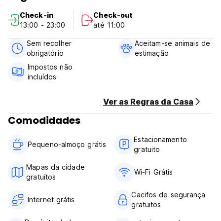
deliciosa e caseira, juntamente com alguns snacks durante
Check-in
Check-out
todo o dia para os nossos hóspedes.
13:00 - 23:00
até 11:00
O hostel tem o seu próprio estúdio de ioga com
professores de ioga certificados. As aulas de ioga são
Sem recolher
Aceitam-se animais de
gratuitas para os hóspedes.
obrigatório
estimação
Nós também oferecemos passeios pela cidade, incluindo
monumentos, templos e áreas de mercado.
Impostos não
Nós falamos a vossa língua! (Auto-translated from original
incluídos
language)
Ver as Regras da Casa
Comodidades
Estacionamento
Pequeno-almoço grátis
gratuito
Mapas da cidade
Wi-Fi Grátis
gratuítos
Cacifos de segurança
Internet grátis
gratuitos