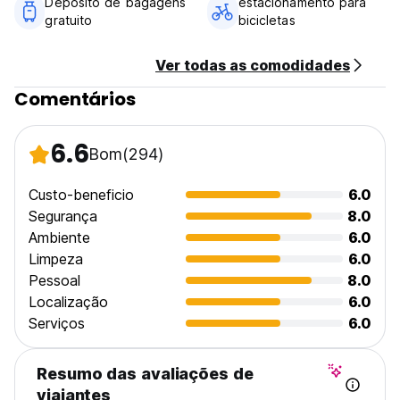
Depósito de bagagens
estacionamento para
gratuito
bicicletas
Ver todas as comodidades
Comentários
6.6
Bom
(294)
Custo-beneficio
6.0
Segurança
8.0
Ambiente
6.0
Limpeza
6.0
Pessoal
8.0
Localização
6.0
Serviços
6.0
Resumo das avaliações de
viajantes