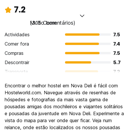
7.2
Muito bom
(315 Comentários)
Actividades
7.5
Comer fora
7.4
Compras
7.5
Descontrair
5.7
Transporte
7.2
Visitas turísticas
8.0
Encontrar o melhor hostel em Nova Deli é fácil com
Cultura
7.9
Hostelworld.com. Navegue através de resenhas de
Festas / vida noturna
hóspedes e fotografias da mais vasta gama de
6.1
pousadas amigas dos mochileiros e viajantes solitários
Custo-beneficio
7.4
e pousadas da juventude em Nova Deli. Experimente a
vista do mapa para ver onde quer ficar. Veja num
relance, onde estão localizados os nossos pousadas