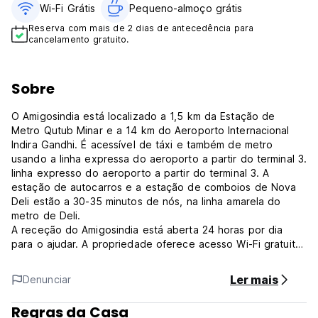
Wi-Fi Grátis
Pequeno-almoço grátis
Reserva com mais de 2 dias de antecedência para
cancelamento gratuito.
Sobre
O Amigosindia está localizado a 1,5 km da Estação de
Metro Qutub Minar e a 14 km do Aeroporto Internacional
Indira Gandhi. É acessível de táxi e também de metro
usando a linha expressa do aeroporto a partir do terminal 3.
linha expresso do aeroporto a partir do terminal 3. A
estação de autocarros e a estação de comboios de Nova
Deli estão a 30-35 minutos de nós, na linha amarela do
metro de Deli.
A receção do Amigosindia está aberta 24 horas por dia
para o ajudar. A propriedade oferece acesso Wi-Fi gratuito
de alta velocidade, estacionamento coberto gratuito,
quartos privados e dormitórios com ar condicionado. Os
Ler mais
Denunciar
viajantes podem sempre relaxar no nosso jardim no último
piso. Um frigorífico é fornecido em cada andar e um micro-
Regras da Casa
ondas na área de refeições. Fornecemos comida indiana