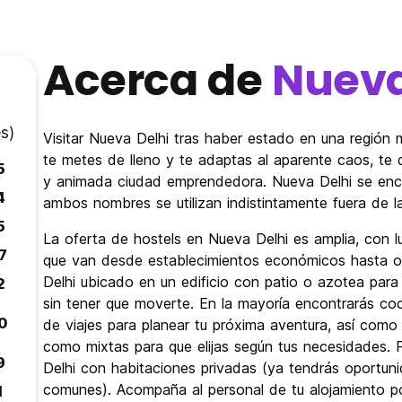
Acerca de
Nueva
s)
Visitar Nueva Delhi tras haber estado en una región m
te metes de lleno y te adaptas al aparente caos, te
5
y animada ciudad emprendedora. Nueva Delhi se encu
4
ambos nombres se utilizan indistintamente fuera de la 
5
La oferta de hostels en Nueva Delhi es amplia, con lu
7
que van desde establecimientos económicos hasta op
Delhi ubicado en un edificio con patio o azotea para
2
sin tener que moverte. En la mayoría encontrarás coc
.0
de viajes para planear tu próxima aventura, así com
como mixtas para que elijas según tus necesidades. 
9
Delhi con habitaciones privadas (ya tendrás oportu
comunes). Acompaña al personal de tu alojamiento p
1