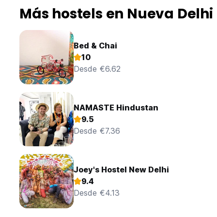
Más hostels en Nueva Delhi
Bed & Chai
10
Desde €6.62
NAMASTE Hindustan
9.5
Desde €7.36
Joey's Hostel New Delhi
9.4
Desde €4.13