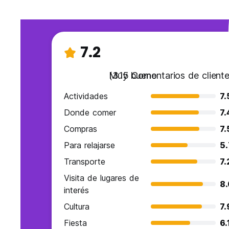
7.2
Muy bueno
(315 Comentarios de cliente
Actividades
7.
Donde comer
7.
Compras
7.
Para relajarse
5.
Transporte
7.
Visita de lugares de
8
interés
Cultura
7.
Fiesta
6.