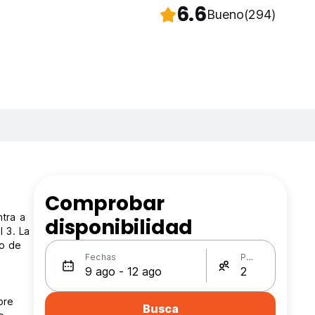
6.6
Bueno
(294)
Comprobar
ntra a
disponibilidad
l 3. La
ro de
Fechas
Personas
pre
Busca