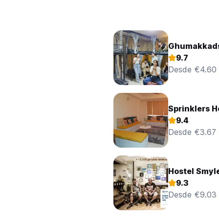
Ghumakkads
9.7
Desde €4.60
Sprinklers H
9.4
Desde €3.67
Hostel Smyl
9.3
Desde €9.03