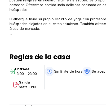
pueden relajarse en nuestro jardín en la azotea. Se propo
comedor. Ofrecemos comida india deliciosa cocinada en cas
huéspedes.
El albergue tiene su propio estudio de yoga con profesore
huéspedes alojados en el establecimiento. También ofrecem
áreas de mercado.
¡Hablamos su idioma! (Auto-translated from original langua
Reglas de la casa
Entrada
Sin límite de hora
Se acept
13:00 - 23:00
Salida
hasta 11:00