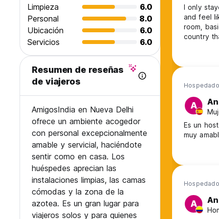
Limpieza
6.0
I only sta
and feel l
Personal
8.0
room, basi
Ubicación
6.0
country th
Servicios
6.0
internet, 
kinda far 
Resumen de reseñas
de viajeros
Hospedado
An
A
AmigosIndia en Nueva Delhi
Muj
ofrece un ambiente acogedor
Es un host
con personal excepcionalmente
muy amabl
amable y servicial, haciéndote
sentir como en casa. Los
huéspedes aprecian las
instalaciones limpias, las camas
Hospedado
cómodas y la zona de la
An
azotea. Es un gran lugar para
A
Hom
viajeros solos y para quienes