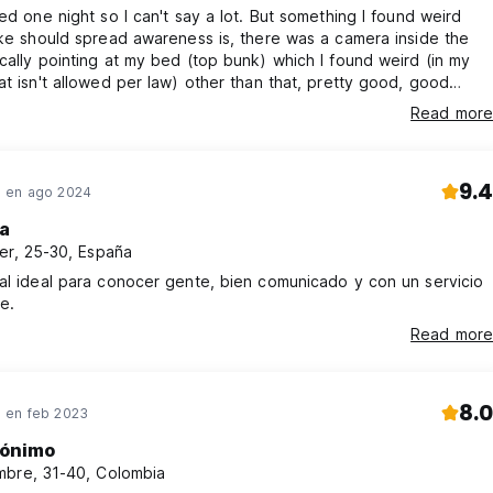
yed one night so I can't say a lot. But something I found weird
ike should spread awareness is, there was a camera inside the
cally pointing at my bed (top bunk) which I found weird (in my
at isn't allowed per law) other than that, pretty good, good
nice common areas, clean, really really close to the airport but
Read more
from the center and the main temples.
9.4
 en ago 2024
a
er, 25-30, España
al ideal para conocer gente, bien comunicado y con un servicio
e.
Read more
8.0
 en feb 2023
ónimo
bre, 31-40, Colombia