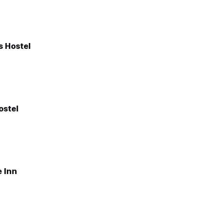
 Hostel
ostel
e Inn