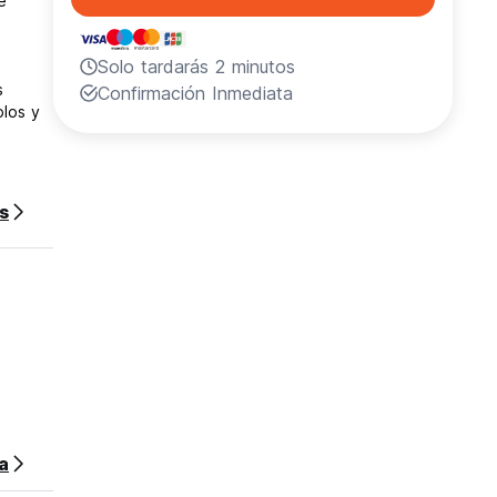
e
Solo tardarás 2 minutos
s
Confirmación Inmediata
plos y
s
sa