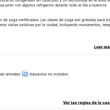
rciona un refrigerador en cada piso y un microondas en el área d
a junto con algunos refrigerios durante todo el día a nuestros
s de yoga certificados. Las clases de yoga son gratuitas para lo
os visitas turísticas por la ciudad, incluyendo monumentos, tem
ge)
Leer má
an animales
Impuestos no incluidos
Ver las reglas de la ca