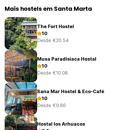
Mais hostels em Santa Marta
The Fort Hostel
10
Desde €20.54
Musa Paradisiaca Hostal
10
Desde €10.08
Sana Mar Hostel & Eco-Café
10
Desde €9.86
Hostal los Arhuacos