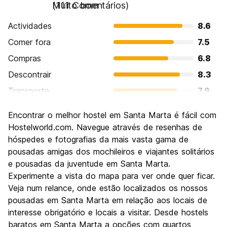
Muito bom
(111 Comentários)
Actividades
8.6
Comer fora
7.5
Compras
6.8
Descontrair
8.3
Transporte
7.9
Visitas turísticas
7.5
Encontrar o melhor hostel em Santa Marta é fácil com
Cultura
7.2
Hostelworld.com. Navegue através de resenhas de
Festas / vida noturna
hóspedes e fotografias da mais vasta gama de
7.5
pousadas amigas dos mochileiros e viajantes solitários
Custo-beneficio
8.0
e pousadas da juventude em Santa Marta.
Experimente a vista do mapa para ver onde quer ficar.
Veja num relance, onde estão localizados os nossos
pousadas em Santa Marta em relação aos locais de
interesse obrigatório e locais a visitar. Desde hostels
baratos em Santa Marta a opções com quartos