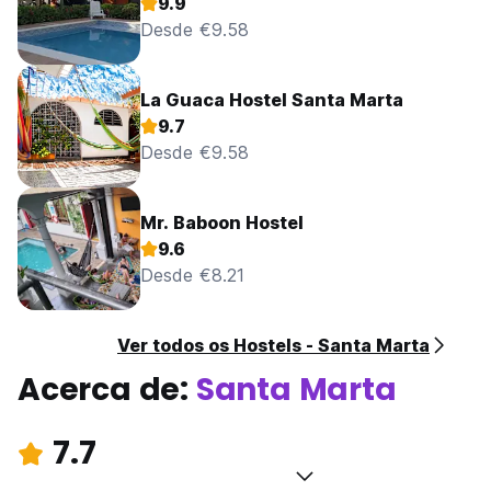
9.9
Desde €9.58
La Guaca Hostel Santa Marta
9.7
Desde €9.58
Mr. Baboon Hostel
9.6
Desde €8.21
Ver todos os Hostels - Santa Marta
Acerca de:
Santa Marta
7.7