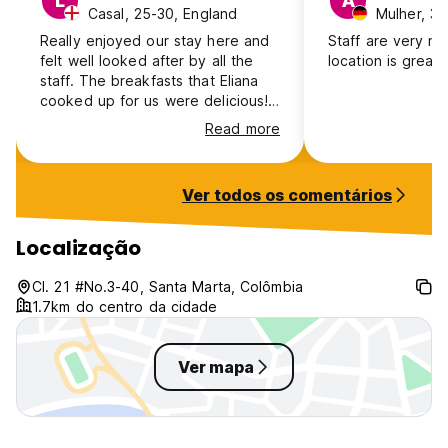
L
A
Casal, 25-30, England
Mulher, 3
Really enjoyed our stay here and
Staff are very ni
felt well looked after by all the
location is great
staff. The breakfasts that Eliana
cooked up for us were delicious!
The location is great and right
Read more
near to the main square. Air
conditioning was lovely in the
room.
Ver todos os comentários
Localização
Cl. 21 #No.3-40, Santa Marta, Colômbia
1.7km do centro da cidade
Ver mapa