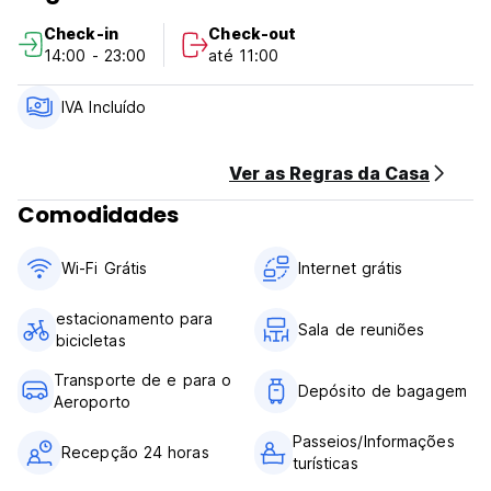
gratuito
Check-in
Check-out
Em Fatima Beach queremos promover o relaxamento e a
14:00 - 23:00
até 11:00
diversão na costa das Caraíbas colombianas
Políticas e condições do Fatima Beach:
Política de cancelamento: 7 dias antes da chegada.
IVA Incluído
Pagamento à chegada: Dinheiro ou cartão de crédito e
cartão de débito (taxa de 4%)
Esta propriedade pode pré-autorizar o seu cartão antes da
Ver as Regras da Casa
chegada.
Comodidades
Em caso de não comparência ou cancelamento tardio, será
cobrado 100% do valor da reserva
Check-in das 14:00 às 23:00
Wi-Fi Grátis
Internet grátis
Check out: 11:00 AM.
Imposto incluído. (Auto-translated from original language)
estacionamento para
Sala de reuniões
bicicletas
Transporte de e para o
Depósito de bagagem
Aeroporto
Passeios/Informações
Recepção 24 horas
turísticas