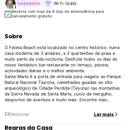
Wi-Fi Grátis
hospedados
Reserva com mais de 8 dias de antecedência para
cancelamento gratuito.
Sobre
O Fatima Beach está localizado no centro histórico, numa
casa moderna de 3 andares, a 3 quarteirões da praia e
muito perto da vida nocturna. Desfrute todos os dias do
nosso fantástico bar-restaurante no terraço, piscina,
actividades diárias e o melhor ambiente.
Santa Marta é a porta de entrada para viagens ao Parque
Natural Nacional Tayrona, caminhadas guiadas ao sítio
arqueológico da Cidade Perdida (Teyuna) nas montanhas
da Sierra Nevada de Santa Marta, curso de mergulho,
desportos de aventura e muito mais. Encontre mais
informações na nossa agência de viagens e no balcão de
turismo 24 horas.
Ler mais
Denunciar
As nossas instalações incluem:
Receção 24 horas, serviço de lavandaria, Wi-Fi gratuito,
Regras da Casa
sala de estar, cacifos nos quartos e depósito de bagagem