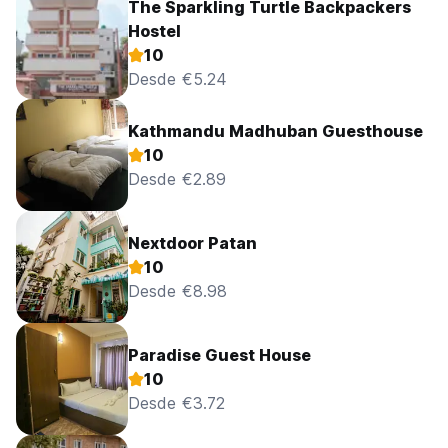
The Sparkling Turtle Backpackers
Hostel
10
Desde €5.24
Kathmandu Madhuban Guesthouse
10
Desde €2.89
Nextdoor Patan
10
Desde €8.98
Paradise Guest House
10
Desde €3.72