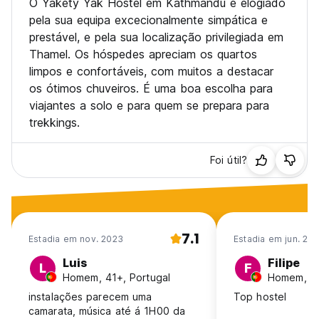
O Yakety Yak Hostel em Kathmandu é elogiado
pela sua equipa excecionalmente simpática e
prestável, e pela sua localização privilegiada em
Thamel. Os hóspedes apreciam os quartos
limpos e confortáveis, com muitos a destacar
os ótimos chuveiros. É uma boa escolha para
viajantes a solo e para quem se prepara para
trekkings.
Foi útil?
7.1
Estadia em nov. 2023
Estadia em jun. 20
Luis
Filipe
L
F
Homem, 41+, Portugal
Homem, 41
instalações parecem uma
Top hostel
camarata, música até á 1H00 da