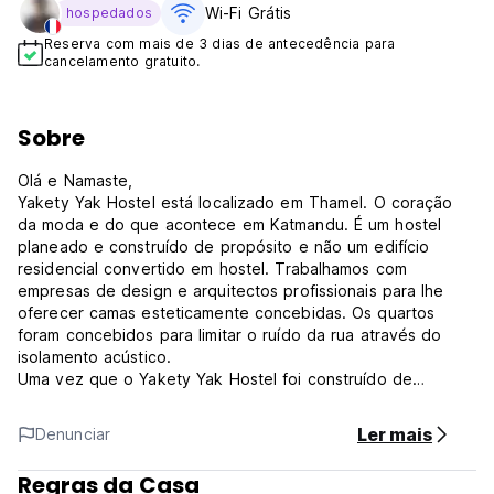
Wi-Fi Grátis
hospedados
Reserva com mais de 3 dias de antecedência para
cancelamento gratuito.
Sobre
Olá e Namaste,
Yakety Yak Hostel está localizado em Thamel. O coração
da moda e do que acontece em Katmandu. É um hostel
planeado e construído de propósito e não um edifício
residencial convertido em hostel. Trabalhamos com
empresas de design e arquitectos profissionais para lhe
oferecer camas esteticamente concebidas. Os quartos
foram concebidos para limitar o ruído da rua através do
isolamento acústico.
Uma vez que o Yakety Yak Hostel foi construído de
propósito, passámos muito tempo a planear
cuidadosamente cada área. Há cinco quartos privados
Ler mais
Denunciar
espaçosos e 7 dormitórios grandes. Um total de 72 camas.
Chuveiros separados com água quente e fria corrente e
Regras da Casa
áreas de WC, uma enorme área de estar, um terraço