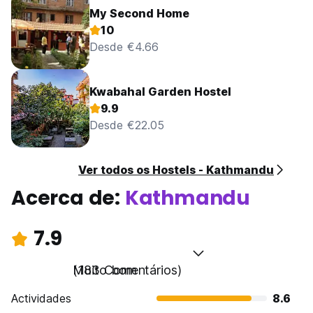
My Second Home
10
Desde €4.66
Kwabahal Garden Hostel
9.9
Desde €22.05
Ver todos os Hostels - Kathmandu
Acerca de:
Kathmandu
7.9
Muito bom
(183 Comentários)
Actividades
8.6