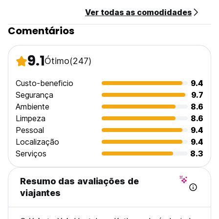
clube favorito. Ou simplesmente descontraia, dedilhe uma
Ver todas as comodidades
guitarra e cante a sua canção preferida.
Depois de um longo dia, basta verificar as suas redes
Comentários
sociais na cama, onde há Wi-Fi gratuito e uma porta de
carregamento conveniente para carregar o seu telemóvel.
Depois, vá para a cama para mais um dia de aventura.
9.1
Ótimo
(247)
(Auto-translated from original language)
Custo-beneficio
9.4
Segurança
9.7
Ambiente
8.6
Limpeza
8.6
Pessoal
9.4
Localização
9.4
Serviços
8.3
Resumo das avaliações de
viajantes