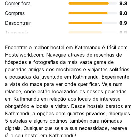
Comer fora
8.3
Compras
8.0
Descontrair
6.9
Transporte
6.9
Visitas turísticas
8.7
Encontrar o melhor hostel em Kathmandu é fácil com
Cultura
8.8
Hostelworld.com. Navegue através de resenhas de
Festas / vida noturna
hóspedes e fotografias da mais vasta gama de
6.4
pousadas amigas dos mochileiros e viajantes solitários
Custo-beneficio
8.7
e pousadas da juventude em Kathmandu. Experimente
a vista do mapa para ver onde quer ficar. Veja num
relance, onde estão localizados os nossos pousadas
em Kathmandu em relação aos locais de interesse
obrigatório e locais a visitar. Desde hostels baratos em
Kathmandu a opções com quartos privados, albergues
5 estrelas e alguns óptimos também para nómadas
digitais. Qualquer que seja a sua necessidade, reserve
já o seu hostel em Kathmandu!