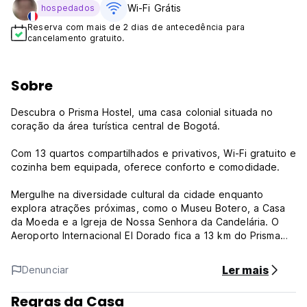
Wi-Fi Grátis
hospedados
Reserva com mais de 2 dias de antecedência para
cancelamento gratuito.
Sobre
Descubra o Prisma Hostel, uma casa colonial situada no
coração da área turística central de Bogotá.
Com 13 quartos compartilhados e privativos, Wi-Fi gratuito e
cozinha bem equipada, oferece conforto e comodidade.
Mergulhe na diversidade cultural da cidade enquanto
explora atrações próximas, como o Museu Botero, a Casa
da Moeda e a Igreja de Nossa Senhora da Candelária. O
Aeroporto Internacional El Dorado fica a 13 km do Prisma
Hostel.
Ler mais
Denunciar
Prisma Hostel - Termos e Condições:
Regras da Casa
Política de cancelamento: 1 dia antes da chegada. Em caso