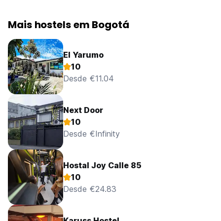
Mais hostels em Bogotá
El Yarumo
10
Desde €11.04
Next Door
10
Desde €Infinity
Hostal Joy Calle 85
10
Desde €24.83
Karuss Hostel