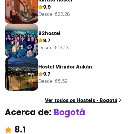
9.9
Desde €22.28
82hostel
9.7
Desde €13.13
Hostel Mirador Aukán
9.7
Desde €5.52
Ver todos os Hostels - Bogotá
Acerca de:
Bogotá
8.1