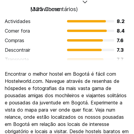
Maravilhoso
(335 Comentários)
Actividades
8.2
Comer fora
8.4
Compras
7.6
Descontrair
7.3
Transporte
7.7
Visitas turísticas
8.4
Encontrar o melhor hostel em Bogotá é fácil com
Cultura
8.8
Hostelworld.com. Navegue através de resenhas de
Festas / vida noturna
hóspedes e fotografias da mais vasta gama de
8.3
pousadas amigas dos mochileiros e viajantes solitários
Custo-beneficio
8.2
e pousadas da juventude em Bogotá. Experimente a
vista do mapa para ver onde quer ficar. Veja num
relance, onde estão localizados os nossos pousadas
em Bogotá em relação aos locais de interesse
obrigatório e locais a visitar. Desde hostels baratos em