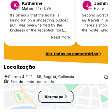
Katherine
Joshmir
K
J
Mulher, 41+, USA
Homem, 25
It’s obvious that the hostel is
Second worst host
being run on a shoestring budget.
my travels in Sou
But I was overwhelmed by the
Theres a shop in
kindness of the reception host,
the hostel which 
Ros. When not attending to
noise. The facilit
Read more
reception he is always cleaning
but useable - but
and so helpful with every request.
poor. Untrained 
Unfortunately, the refrigerator was
couldn’t see my 
Ver todos os comentários
not working while I was there. All
though I had a co
appliances are unplugged when
the manageress i
not in use. And when
Yes its cheap bu
Localização
temperatures dropped into the
theres problems w
40s, there was no heat. Bogotá is
Carrera 4 # 11 - 88, Bogotá, Colômbia
not an eternal spring destination.
1.3km do centro da cidade
It gets cold.
Ver mapa