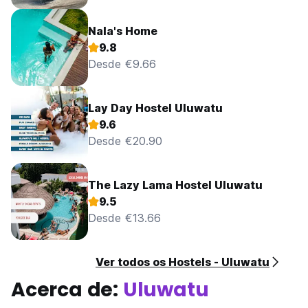
Nala's Home
9.8
Desde €9.66
Lay Day Hostel Uluwatu
9.6
Desde €20.90
The Lazy Lama Hostel Uluwatu
9.5
Desde €13.66
Ver todos os Hostels - Uluwatu
Acerca de:
Uluwatu