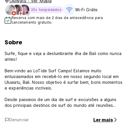
Uluwatu · Ver Mapa
Wi-Fi Grátis
20+ hospedados
Reserva com mais de 2 dias de antecedência para
cancelamento gratuito.
Sobre
Surfe, fique e veja a deslumbrante ilha de Bali como nunca
antes!
Bem-vindo ao LoTide Surf Camps! Estamos muito
entusiasmados em recebê-lo em nosso segundo local em
Uluwatu, Bali. Nosso objetivo é surfar bem, bons momentos
e experiências incríveis.
Desde passeios de um dia de surf e excursões a alguns
dos principais destinos de surf do mundo até reuniões
sociais e eventos em nossa acomodação e nos pontos mais
badalados de Uluwatu, esta é a aventura que você está
Ler mais
Denunciar
procurando.