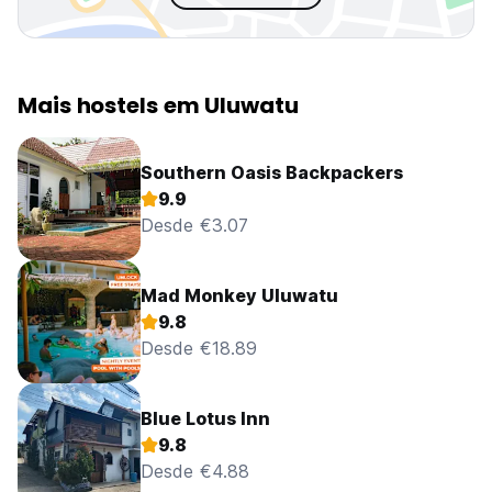
Mais hostels em Uluwatu
Southern Oasis Backpackers
9.9
Desde €3.07
Mad Monkey Uluwatu
9.8
Desde €18.89
Blue Lotus Inn
9.8
Desde €4.88