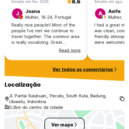
8.6
Estadia em fev. 2025
Estadia em ago. 2
Joana
Aoife
J
A
Mulher, 18-24, Portugal
Mulher, 18
Really nice people!! Most of the
I had a great stay 
people I’ve met we continue to
was clean, comfo
travel together. The common area
friendly atmosphe
is really socializing. Great
were welcoming 
atmosphere. Could be cleaner but
happy to help, an
Read more
the beds are comfortable. Really
was convenient f
good for the price
area. I would defi
again and recomm
Ver todos os comentários
travelers.
Localização
Jl. Pantai Sulubuan,, Pecatu, South Kuta, Badung,
Uluwatu, Indonésia
0.2km do centro da cidade
Ver mapa