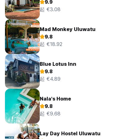
9.9
起 €3.08
Mad Monkey Uluwatu
9.8
起 €18.92
Blue Lotus Inn
9.8
起 €4.89
Nala's Home
9.8
起 €9.68
Lay Day Hostel Uluwatu