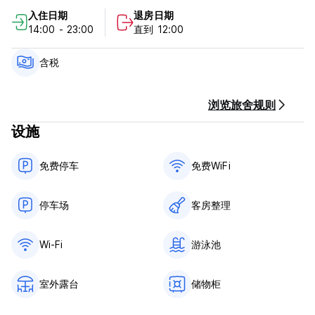
不允许儿童入住。
入住日期
退房日期
14:00 - 23:00
直到 12:00
该酒店不可加床。
办理入住的最低年龄为 18 岁
含税
不允许携带宠物。
浏览旅舍规则
只收现金
设施
**请注意，酒店目前正在进行的施工是临时性的。**
(Auto-translated from original language)
免费停车
免费WiFi
停车场
客房整理
Wi-Fi
游泳池
室外露台
储物柜