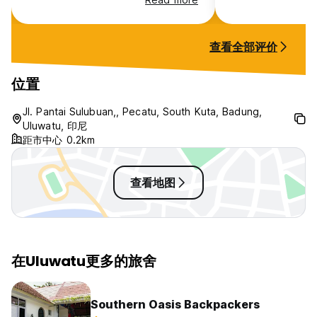
what to do. They spoke to the
where to put your 
police on the phone at 11-12pm
how close the ho
and translated for us. So so
temple and how t
查看全部评价
grateful for the help here! The
big enough to fit
rooms are clean and the breakfast
backpack in.
is so good! The staff even helped
位置
a guy get his phone back that got
taken by monkeys! Very nice
Jl. Pantai Sulubuan,, Pecatu, South Kuta, Badung,
hostel and would recommend!
Uluwatu, 印尼
距市中心 0.2km
查看地图
在Uluwatu更多的旅舍
Southern Oasis Backpackers