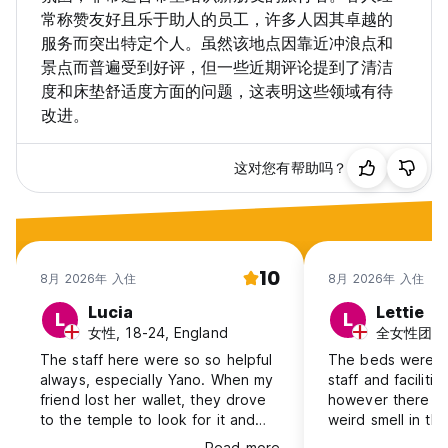
常称赞友好且乐于助人的员工，许多人因其卓越的
服务而突出特定个人。虽然该地点因靠近冲浪点和
景点而普遍受到好评，但一些近期评论提到了清洁
度和床垫舒适度方面的问题，这表明这些领域有待
改进。
这对您有帮助吗？
10
8月 2026年 入住
8月 2026年 入住
Lucia
Lettie
L
L
女性, 18-24, England
全女性团体, 1
The staff here were so so helpful
The beds were c
always, especially Yano. When my
staff and facilit
friend lost her wallet, they drove
however there wa
to the temple to look for it and
weird smell in th
sat with us whilst we researched
you have the top
Read more